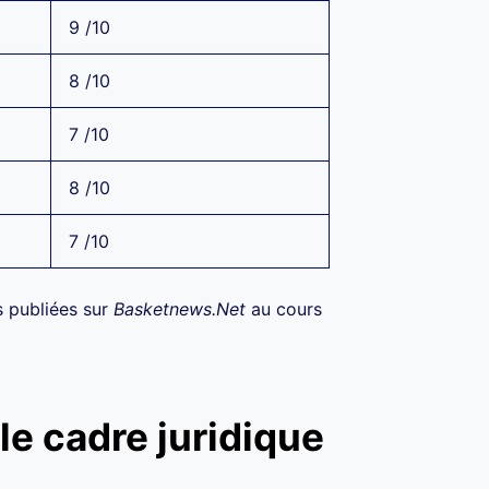
9 /10
8 /10
7 /10
8 /10
7 /10
s publiées sur
Basketnews.Net
au cours
 le cadre juridique