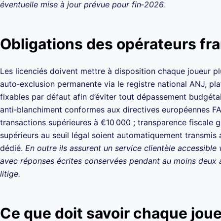
éventuelle mise à jour prévue pour fin‑2026.
Obligations des opérateurs fr
Les licenciés doivent mettre à disposition chaque joueur plu
auto‑exclusion permanente via le registre national ANJ, p
fixables par défaut afin d’éviter tout dépassement budgéta
anti‑blanchiment conformes aux directives européennes FAT
transactions supérieures à €10 000 ; transparence fiscale 
supérieurs au seuil légal soient automatiquement transmis a
dédié.
En outre ils assurent un service clientèle accessible 
avec réponses écrites conservées pendant au moins deux an
litige.
Ce que doit savoir chaque joue