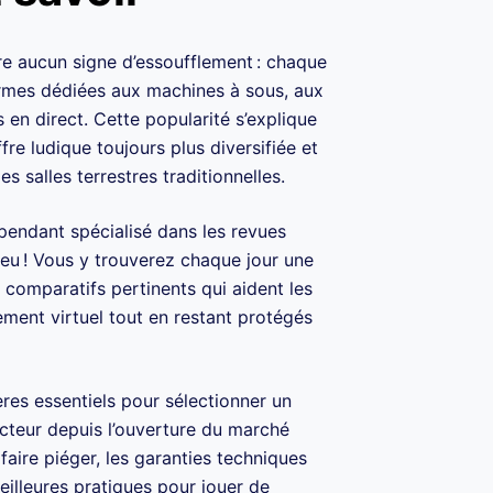
re aucun signe d’essoufflement : chaque
formes dédiées aux machines à sous, aux
 en direct. Cette popularité s’explique
re ludique toujours plus diversifiée et
es salles terrestres traditionnelles.
pendant spécialisé dans les revues
jeu ! Vous y trouverez chaque jour une
 comparatifs pertinents qui aident les
ement virtuel tout en restant protégés
ères essentiels pour sélectionner un
secteur depuis l’ouverture du marché
 faire piéger, les garanties techniques
 meilleures pratiques pour jouer de