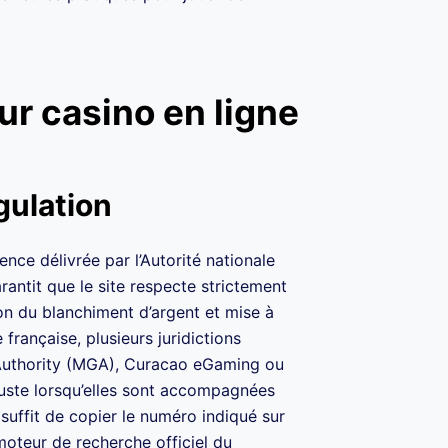
ur casino en ligne
gulation
nce délivrée par l’Autorité nationale
antit que le site respecte strictement
ion du blanchiment d’argent et mise à
 française, plusieurs juridictions
 Authority (MGA), Curacao eGaming ou
buste lorsqu’elles sont accompagnées
l suffit de copier le numéro indiqué sur
 moteur de recherche officiel du