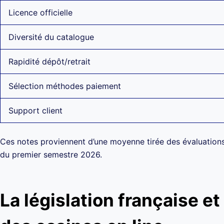
Licence officielle
Diversité du catalogue
Rapidité dépôt/retrait
Sélection méthodes paiement
Support client
Ces notes proviennent d’une moyenne tirée des évaluation
du premier semestre 2026.
La législation française et