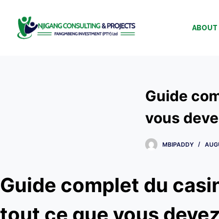
S
k
ABOUT
i
p
t
o
c
Guide comp
o
n
vous deve
t
e
MBIPADDY
AUGU
n
t
Guide complet du casin
tout ce que vous devez