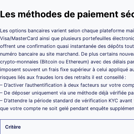
Les méthodes de paiement sé
Les options bancaires varient selon chaque plateforme ma
Visa/MasterCard ainsi que plusieurs portefeuilles électroniq
offrent une confirmation quasi instantanée des dépôts tout 
numéro bancaire au site marchand. De plus certains nouve
crypto‑monnaies (Bitcoin ou Ethereum) avec des délais parf
imposent souvent un frais fixe supérieur à celui appliqué au
risques liés aux fraudes lors des retraits il est conseillé :
– D’activer l’authentification à deux facteurs sur votre comp
– De déposer uniquement via une méthode déjà vérifiée par 
– D’attendre la période standard de vérification KYC avant
que votre compte ne soit gelé pendant enquête supplément
Critère