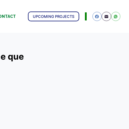
UPCOMING PROJECTS
ONTACT
ce que