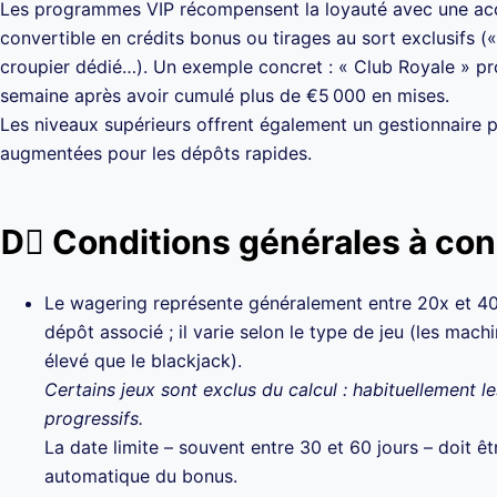
Les programmes VIP récompensent la loyauté avec une acc
convertible en crédits bonus ou tirages au sort exclusifs (
croupier dédié…). Un exemple concret : « Club Royale » pr
semaine après avoir cumulé plus de €5 000 en mises.
Les niveaux supérieurs offrent également un gestionnaire p
augmentées pour les dépôts rapides.
D️⃣ Conditions générales à con
Le wagering représente généralement entre 20x et 40
dépôt associé ; il varie selon le type de jeu (les mac
élevé que le blackjack).
Certains jeux sont exclus du calcul : habituellement le
progressifs.
La date limite – souvent entre 30 et 60 jours – doit ê
automatique du bonus.