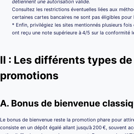
détiennent une autorisation valide.
Consultez les restrictions éventuelles liées aux méth
certaines cartes bancaires ne sont pas éligibles pour 
* Enfin, privilégiez les sites mentionnés plusieurs fo
ont reçu une note supérieure à 4/5 sur la conformité l
II : Les différents types d
promotions
A. Bonus de bienvenue classi
Le bonus de bienvenue reste la promotion phare pour attir
consiste en un dépôt égalé allant jusqu’à 200 €, souvent