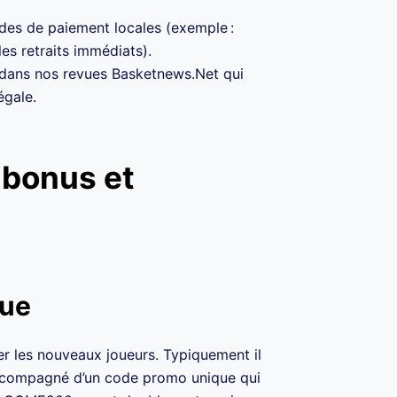
odes de paiement locales (exemple :
les retraits immédiats).
is dans nos revues Basketnews.Net qui
égale.
e bonus et
que
er les nouveaux joueurs. Typiquement il
 accompagné d’un code promo unique qui