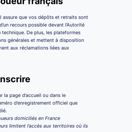
 joueur français
NJ assure que vos dépôts et retraits sont
 d’un recours possible devant l’Autorité
u technique. De plus, les plateformes
ions générales et mettent à disposition
ent aux réclamations liées aux
inscrire
ur la page d’accueil ou dans le
uméro d’enregistrement officiel que
ié.
ueurs domiciliés en France
s limitent l’accès aux territoires où ils