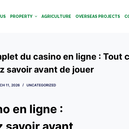
 US
PROPERTY
AGRICULTURE
OVERSEAS PROJECTS
C
let du casino en ligne : Tout 
 savoir avant de jouer
H 11, 2026
UNCATEGORIZED
o en ligne :
 savoir avant