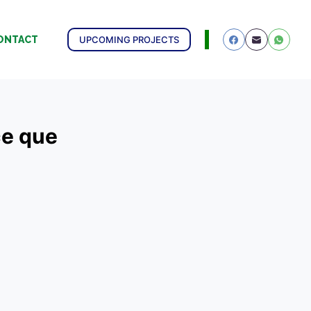
UPCOMING PROJECTS
ONTACT
ce que