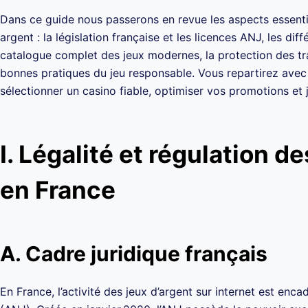
Dans ce guide nous passerons en revue les aspects essenti
argent : la législation française et les licences ANJ, les di
catalogue complet des jeux modernes, la protection des tra
bonnes pratiques du jeu responsable. Vous repartirez avec u
sélectionner un casino fiable, optimiser vos promotions et 
I. Légalité et régulation d
en France
A. Cadre juridique français
En France, l’activité des jeux d’argent sur internet est enca