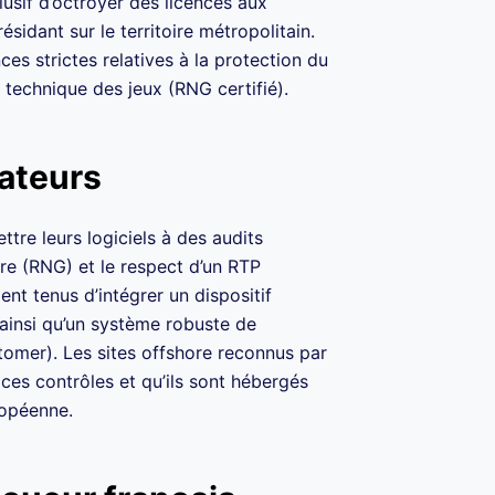
usif d’octroyer des licences aux
sidant sur le territoire métropolitain.
ces strictes relatives à la protection du
té technique des jeux (RNG certifié).
rateurs
tre leurs logiciels à des audits
ire (RNG) et le respect d’un RTP
nt tenus d’intégrer un dispositif
n ainsi qu’un système robuste de
omer). Les sites offshore reconnus par
 ces contrôles et qu’ils sont hébergés
ropéenne.