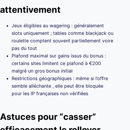
attentivement
Jeux éligibles au wagering : généralement
slots uniquement ; tables comme blackjack ou
roulette comptent souvent partiellement voire
pas du tout
Plafond maximal sur gains issus du bonus :
certains sites limitent ce plafond à €200
malgré un gros bonus initial
Restrictions géographiques : même si l’offre
semble alléchante , elle peut être bloquée
pour les IP françaises non vérifiées
Astuces pour “casser”
efficacement le rollover