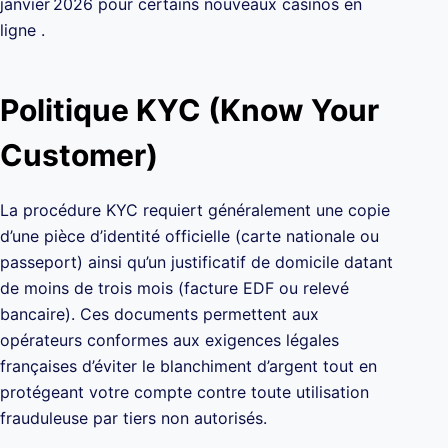
janvier 2026 pour certains nouveaux casinos en
ligne .
Politique KYC (Know Your
Customer)
La procédure KYC requiert généralement une copie
d’une pièce d’identité officielle (carte nationale ou
passeport) ainsi qu’un justificatif de domicile datant
de moins de trois mois (facture EDF ou relevé
bancaire). Ces documents permettent aux
opérateurs conformes aux exigences légales
françaises d’éviter le blanchiment d’argent tout en
protégeant votre compte contre toute utilisation
frauduleuse par tiers non autorisés.