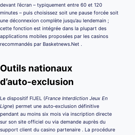
devant l’écran – typiquement entre 60 et 120
minutes – puis choisissez soit une pause forcée soit
une déconnexion complète jusqu’au lendemain ;
cette fonction est intégrée dans la plupart des
applications mobiles proposées par les casinos
recommandés par Basketnews.Net .
Outils nationaux
d’auto‑exclusion
Le dispositif FIJEL (
France Interdiction Jeux En
Ligne
) permet une auto‑exclusion définitive
pendant au moins six mois via inscription directe
sur son site officiel ou via demande auprès du
support client du casino partenaire . La procédure