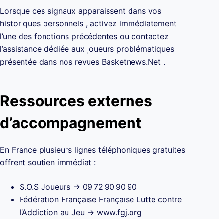
Lorsque ces signaux apparaissent dans vos
historiques personnels , activez immédiatement
l’une des fonctions précédentes ou contactez
l’assistance dédiée aux joueurs problématiques
présentée dans nos revues Basketnews.Net .
Ressources externes
d’accompagnement
En France plusieurs lignes téléphoniques gratuites
offrent soutien immédiat :
S.O.S Joueurs → 09 72 90 90 90
Fédération Française Française Lutte contre
l’Addiction au Jeu → www.fgj.org