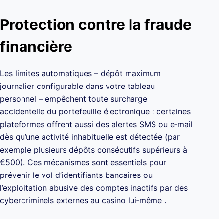
Protection contre la fraude
financière
Les limites automatiques – dépôt maximum
journalier configurable dans votre tableau
personnel – empêchent toute surcharge
accidentelle du portefeuille électronique ; certaines
plateformes offrent aussi des alertes SMS ou e‑mail
dès qu’une activité inhabituelle est détectée (par
exemple plusieurs dépôts consécutifs supérieurs à
€500). Ces mécanismes sont essentiels pour
prévenir le vol d’identifiants bancaires ou
l’exploitation abusive des comptes inactifs par des
cybercriminels externes au casino lui‑même .