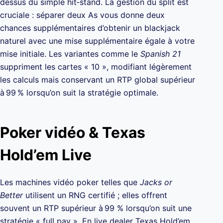
dessus du simple hit‑stand. La gestion du split est
cruciale : séparer deux As vous donne deux
chances supplémentaires d’obtenir un blackjack
naturel avec une mise supplémentaire égale à votre
mise initiale. Les variantes comme le
Spanish 21
suppriment les cartes « 10 », modifiant légèrement
les calculs mais conservant un RTP global supérieur
à 99 % lorsqu’on suit la stratégie optimale.
Poker vidéo & Texas
Hold’em Live
Les machines vidéo poker telles que
Jacks or
Better
utilisent un RNG certifié ; elles offrent
souvent un RTP supérieur à 99 % lorsqu’on suit une
stratégie « full pay ». En live dealer Texas Hold’em,