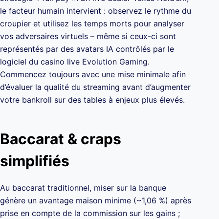
le facteur humain intervient : observez le rythme du
croupier et utilisez les temps morts pour analyser
vos adversaires virtuels – même si ceux-ci sont
représentés par des avatars IA contrôlés par le
logiciel du casino live Evolution Gaming.
Commencez toujours avec une mise minimale afin
d’évaluer la qualité du streaming avant d’augmenter
votre bankroll sur des tables à enjeux plus élevés.
Baccarat & craps
simplifiés
Au baccarat traditionnel, miser sur la banque
génère un avantage maison minime (~1,06 %) après
prise en compte de la commission sur les gains ;