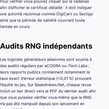
Pour vérifier vous pouvez cliquer sur le cadenas
afin d’afficher le certificat détaillé : il doit indiquer
une autorité reconnue comme DigiCert ou Sectigo
ainsi que la période de validité couvrant toute
l’année en cours.
Audits RNG indépendants
Les logiciels générateurs aléatoires sont soumis à
des audits réguliers par eCOGRA ou iTech Labs ;
leurs rapports publics contiennent notamment le
taux exact d’erreur statistique (<0,01 %) prouvant
l’équité du jeu. Sur Basketnews.Net, chaque revue
inclut un lien direct vers le PDF du dernier audit afin
que vous puissiez vérifier vous‑même que le RNG
n’a pas été manipulé depuis son lancement en