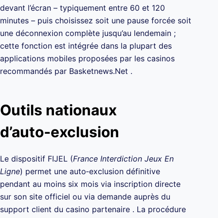
devant l’écran – typiquement entre 60 et 120
minutes – puis choisissez soit une pause forcée soit
une déconnexion complète jusqu’au lendemain ;
cette fonction est intégrée dans la plupart des
applications mobiles proposées par les casinos
recommandés par Basketnews.Net .
Outils nationaux
d’auto‑exclusion
Le dispositif FIJEL (
France Interdiction Jeux En
Ligne
) permet une auto‑exclusion définitive
pendant au moins six mois via inscription directe
sur son site officiel ou via demande auprès du
support client du casino partenaire . La procédure