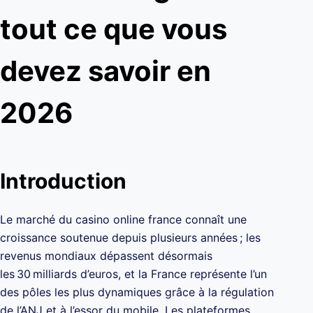
tout ce que vous
devez savoir en
2026
Introduction
Le marché du casino online france connaît une
croissance soutenue depuis plusieurs années ; les
revenus mondiaux dépassent désormais
les 30 milliards d’euros, et la France représente l’un
des pôles les plus dynamiques grâce à la régulation
de l’ANJ et à l’essor du mobile. Les plateformes