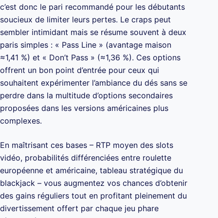
c’est donc le pari recommandé pour les débutants
soucieux de limiter leurs pertes. Le craps peut
sembler intimidant mais se résume souvent à deux
paris simples : « Pass Line » (avantage maison
≈1,41 %) et « Don’t Pass » (≈1,36 %). Ces options
offrent un bon point d’entrée pour ceux qui
souhaitent expérimenter l’ambiance du dés sans se
perdre dans la multitude d’options secondaires
proposées dans les versions américaines plus
complexes.
En maîtrisant ces bases – RTP moyen des slots
vidéo, probabilités différenciées entre roulette
européenne et américaine, tableau stratégique du
blackjack – vous augmentez vos chances d’obtenir
des gains réguliers tout en profitant pleinement du
divertissement offert par chaque jeu phare