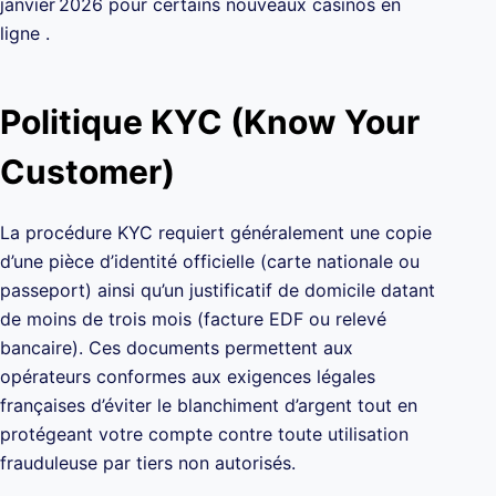
janvier 2026 pour certains nouveaux casinos en
ligne .
Politique KYC (Know Your
Customer)
La procédure KYC requiert généralement une copie
d’une pièce d’identité officielle (carte nationale ou
passeport) ainsi qu’un justificatif de domicile datant
de moins de trois mois (facture EDF ou relevé
bancaire). Ces documents permettent aux
opérateurs conformes aux exigences légales
françaises d’éviter le blanchiment d’argent tout en
protégeant votre compte contre toute utilisation
frauduleuse par tiers non autorisés.