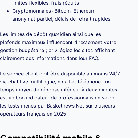
limites flexibles, frais réduits
Cryptomonnaies : Bitcoin, Ethereum –
anonymat partiel, délais de retrait rapides
Les limites de dépôt quotidien ainsi que les
plafonds maximaux influencent directement votre
gestion budgétaire ; privilégiez les sites affichant
clairement ces informations dans leur FAQ.
Le service client doit être disponible au moins 24/7
via chat live multilingue, email et téléphone ; un
temps moyen de réponse inférieur à deux minutes
est un bon indicateur de professionnalisme selon
les tests menés par Basketnews.Net sur plusieurs
opérateurs français en 2025.