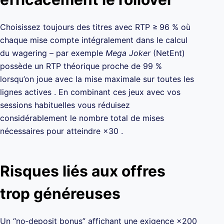
Choisissez toujours des titres avec RTP ≥ 96 % où
chaque mise compte intégralement dans le calcul
du wagering – par exemple
Mega Joker
(NetEnt)
possède un RTP théorique proche de 99 %
lorsqu’on joue avec la mise maximale sur toutes les
lignes actives . En combinant ces jeux avec vos
sessions habituelles vous réduisez
considérablement le nombre total de mises
nécessaires pour atteindre ×30 .
Risques liés aux offres
trop généreuses
Un “no‑deposit bonus” affichant une exigence ×200