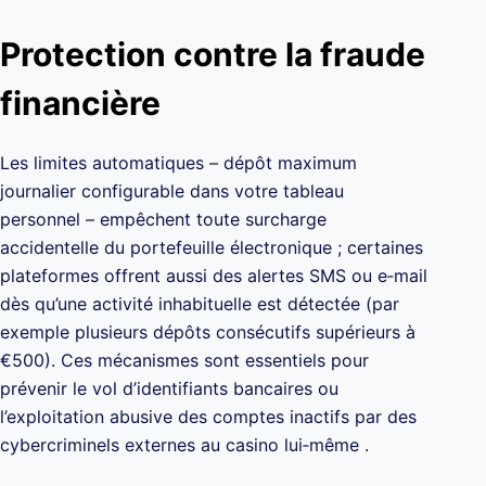
Protection contre la fraude
financière
Les limites automatiques – dépôt maximum
journalier configurable dans votre tableau
personnel – empêchent toute surcharge
accidentelle du portefeuille électronique ; certaines
plateformes offrent aussi des alertes SMS ou e‑mail
dès qu’une activité inhabituelle est détectée (par
exemple plusieurs dépôts consécutifs supérieurs à
€500). Ces mécanismes sont essentiels pour
prévenir le vol d’identifiants bancaires ou
l’exploitation abusive des comptes inactifs par des
cybercriminels externes au casino lui‑même .