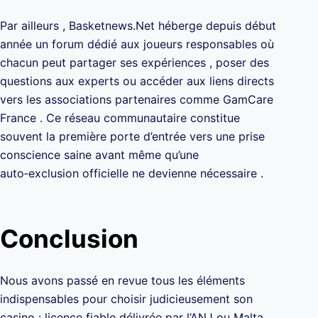
Par ailleurs , Basketnews.Net héberge depuis début
année un forum dédié aux joueurs responsables où
chacun peut partager ses expériences , poser des
questions aux experts ou accéder aux liens directs
vers les associations partenaires comme GamCare
France . Ce réseau communautaire constitue
souvent la première porte d’entrée vers une prise
conscience saine avant même qu’une
auto‑exclusion officielle ne devienne nécessaire .
Conclusion
Nous avons passé en revue tous les éléments
indispensables pour choisir judicieusement son
casino : licence fiable délivrée par l’ANJ ou Malta