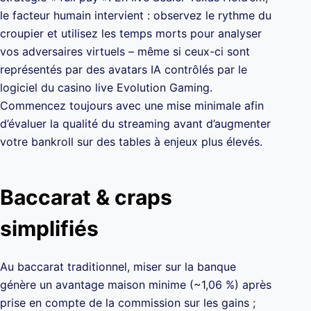
le facteur humain intervient : observez le rythme du
croupier et utilisez les temps morts pour analyser
vos adversaires virtuels – même si ceux-ci sont
représentés par des avatars IA contrôlés par le
logiciel du casino live Evolution Gaming.
Commencez toujours avec une mise minimale afin
d’évaluer la qualité du streaming avant d’augmenter
votre bankroll sur des tables à enjeux plus élevés.
Baccarat & craps
simplifiés
Au baccarat traditionnel, miser sur la banque
génère un avantage maison minime (~1,06 %) après
prise en compte de la commission sur les gains ;