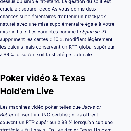
dessus du simple hit‑stand. La gestion du split est
cruciale : séparer deux As vous donne deux
chances supplémentaires d’obtenir un blackjack
naturel avec une mise supplémentaire égale à votre
mise initiale. Les variantes comme le
Spanish 21
suppriment les cartes « 10 », modifiant légèrement
les calculs mais conservant un RTP global supérieur
à 99 % lorsqu’on suit la stratégie optimale.
Poker vidéo & Texas
Hold’em Live
Les machines vidéo poker telles que
Jacks or
Better
utilisent un RNG certifié ; elles offrent
souvent un RTP supérieur à 99 % lorsqu’on suit une
stratégie « full pay ». En live dealer Texas Hold’em,