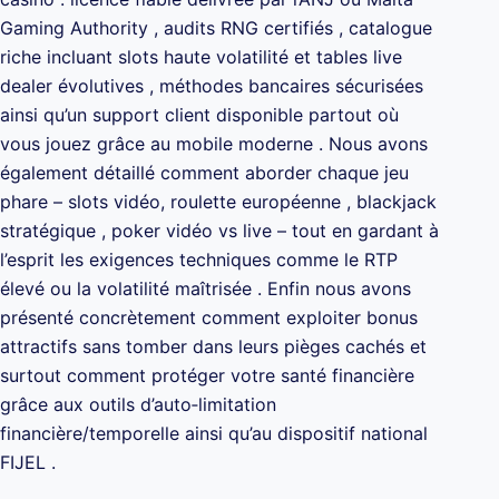
Gaming Authority , audits RNG certifiés , catalogue
riche incluant slots haute volatilité et tables live
dealer évolutives , méthodes bancaires sécurisées
ainsi qu’un support client disponible partout où
vous jouez grâce au mobile moderne . Nous avons
également détaillé comment aborder chaque jeu
phare – slots vidéo, roulette européenne , blackjack
stratégique , poker vidéo vs live – tout en gardant à
l’esprit les exigences techniques comme le RTP
élevé ou la volatilité maîtrisée . Enfin nous avons
présenté concrètement comment exploiter bonus
attractifs sans tomber dans leurs pièges cachés et
surtout comment protéger votre santé financière
grâce aux outils d’auto‑limitation
financière/temporelle ainsi qu’au dispositif national
FIJEL .