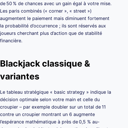
de 50 % de chances avec un gain égal à votre mise.
Les paris combinés (« corner », « street »)
augmentent le paiement mais diminuent fortement
la probabilité d’occurrence ; ils sont réservés aux
joueurs cherchant plus d’action que de stabilité
financière.
Blackjack classique &
variantes
Le tableau stratégique « basic strategy » indique la
décision optimale selon votre main et celle du
croupier – par exemple doubler sur un total de 11
contre un croupier montrant un 6 augmente
l’espérance mathématique à près de 0,5 % au-