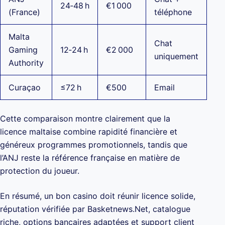
24‑48 h
€1 000
(France)
téléphone
Malta
Chat
Gaming
12‑24 h
€2 000
uniquement
Authority
Curaçao
≤72 h
€500
Email
Cette comparaison montre clairement que la
licence maltaise combine rapidité financière et
généreux programmes promotionnels, tandis que
l’ANJ reste la référence française en matière de
protection du joueur.
En résumé, un bon casino doit réunir licence solide,
réputation vérifiée par Basketnews.Net, catalogue
riche, options bancaires adaptées et support client