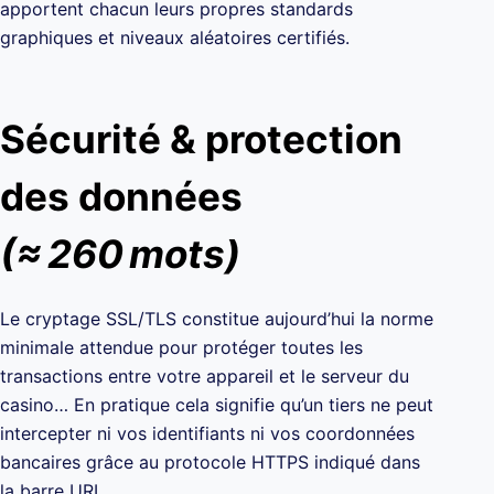
apportent chacun leurs propres standards
graphiques et niveaux aléatoires certifiés.
Sécurité & protection
des données
(≈ 260 mots)
Le cryptage SSL/TLS constitue aujourd’hui la norme
minimale attendue pour protéger toutes les
transactions entre votre appareil et le serveur du
casino… En pratique cela signifie qu’un tiers ne peut
intercepter ni vos identifiants ni vos coordonnées
bancaires grâce au protocole HTTPS indiqué dans
la barre URL.