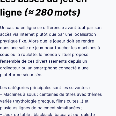
ligne
(≈ 280 mots)
Un casino en ligne se différencie avant tout par son
accès via internet plutôt que par une localisation
physique fixe. Alors que le joueur doit se rendre
dans une salle de jeux pour toucher les machines à
sous ou la roulette, le monde virtuel propose
l’ensemble de ces divertissements depuis un
ordinateur ou un smartphone connecté à une
plateforme sécurisée.
Les catégories principales sont les suivantes :
– Machines à sous : centaines de titres avec thèmes
variés (mythologie grecque, films cultes…) et
plusieurs lignes de paiement simultanées ;
– Jeux de table : blackjack, baccarat ou roulette