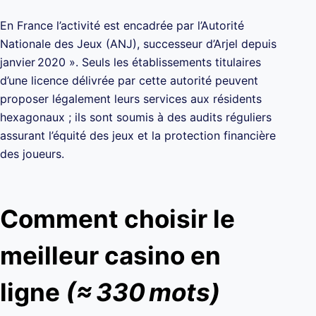
En France l’activité est encadrée par l’Autorité
Nationale des Jeux (ANJ), successeur d’Arjel depuis
janvier 2020 ». Seuls les établissements titulaires
d’une licence délivrée par cette autorité peuvent
proposer légalement leurs services aux résidents
hexagonaux ; ils sont soumis à des audits réguliers
assurant l’équité des jeux et la protection financière
des joueurs.
Comment choisir le
meilleur casino en
ligne
(≈ 330 mots)