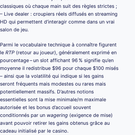
classiques où chaque main suit des règles strictes ;
– Live dealer : croupiers réels diffusés en streaming
HD qui permettent d’interagir comme dans un vrai
salon de jeu.
Parmi le vocabulaire technique à connaître figurent
le
RTP
(retour au joueur), généralement exprimé en
pourcentage – un slot affichant 96 % signifie qu’en
moyenne il redistribue $96 pour chaque $100 misés
– ainsi que la volatilité qui indique si les gains
seront fréquents mais modestes ou rares mais
potentiellement massifs. D’autres notions
essentielles sont la mise minimale/m maximale
autorisée et les bonus d’accueil souvent
conditionnés par un
wagering
(exigence de mise)
avant pouvoir retirer les gains obtenus grâce au
cadeau initialisé par le casino.