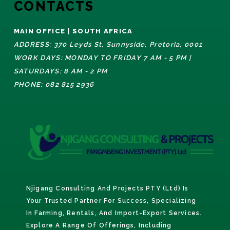
CONTACTS
MAIN OFFICE | SOUTH AFRICA
ADDRESS: 370 Leyds St, Sunnyside, Pretoria, 0001
WORK DAYS: MONDAY TO FRIDAY 7 AM - 5 PM |
SATURDAYS: 8 AM - 2 PM
PHONE: 082 815 2936
Njigang Consulting And Projects PTY (Ltd) Is
Your Trusted Partner For Success, Specializing
In Farming, Rentals, And Import-Export Services.
Explore A Range Of Offerings, Including