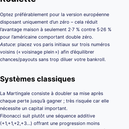
Optez préférablement pour la version européenne
disposant uniquement d’un zéro – cela réduit
l’avantage maison à seulement 2·7 % contre 5·26 %
pour l’américaine comportant double zéro.
Astuce
: placez vos paris initiaux sur trois numéros
voisins (« voisinage plein ») afin d’équilibrer
chances/payouts sans trop diluer votre bankroll.
Systèmes classiques
La Martingale consiste à doubler sa mise après
chaque perte jusqu’à gagner ; très risquée car elle
nécessite un capital important.
Fibonacci suit plutôt une séquence additive
(+1,+1,+2,+3…) offrant une progression moins