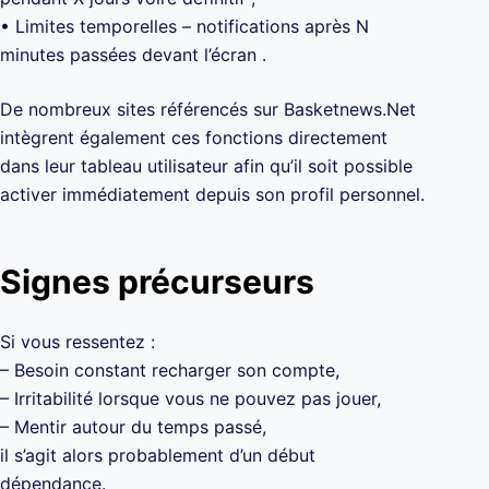
• Limites temporelles – notifications après N
minutes passées devant l’écran .
De nombreux sites référencés sur Basketnews.Net
intègrent également ces fonctions directement
dans leur tableau utilisateur afin qu’il soit possible
activer immédiatement depuis son profil personnel.
Signes précurseurs
Si vous ressentez :
– Besoin constant recharger son compte,
– Irritabilité lorsque vous ne pouvez pas jouer,
– Mentir autour du temps passé,
il s’agit alors probablement d’un début
dépendance.