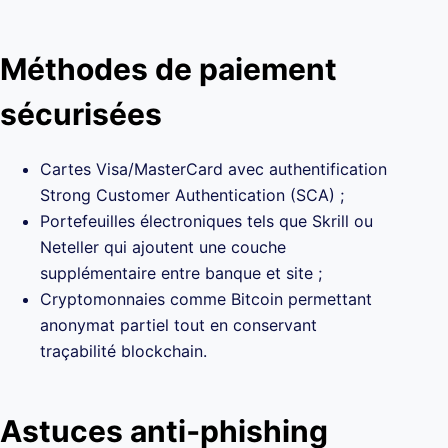
Méthodes de paiement
sécurisées
Cartes Visa/MasterCard avec authentification
Strong Customer Authentication (SCA) ;
Portefeuilles électroniques tels que Skrill ou
Neteller qui ajoutent une couche
supplémentaire entre banque et site ;
Cryptomonnaies comme Bitcoin permettant
anonymat partiel tout en conservant
traçabilité blockchain.
Astuces anti‑phishing