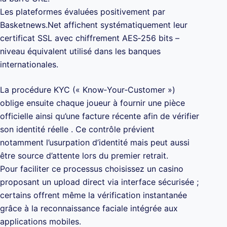
Les plateformes évaluées positivement par
Basketnews.Net affichent systématiquement leur
certificat SSL avec chiffrement AES‑256 bits –
niveau équivalent utilisé dans les banques
internationales.
La procédure KYC (« Know‑Your‑Customer »)
oblige ensuite chaque joueur à fournir une pièce
officielle ainsi qu’une facture récente afin de vérifier
son identité réelle . Ce contrôle prévient
notamment l’usurpation d’identité mais peut aussi
être source d’attente lors du premier retrait.
Pour faciliter ce processus choisissez un casino
proposant un upload direct via interface sécurisée ;
certains offrent même la vérification instantanée
grâce à la reconnaissance faciale intégrée aux
applications mobiles.