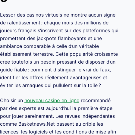
L’essor des casinos virtuels ne montre aucun signe
de ralentissement ; chaque mois des millions de
joueurs français s’inscrivent sur des plateformes qui
promettent des jackpots flamboyants et une
ambiance comparable à celle d’un véritable
établissement terrestre. Cette popularité croissante
crée toutefois un besoin pressant de disposer d’un
guide fiable : comment distinguer le vrai du faux,
identifier les offres réellement avantageuses et
éviter les arnaques qui pullulent sur la toile ?
Choisir un
nouveau casino en ligne
recommandé
par des experts est aujourd’hui la première étape
pour jouer sereinement. Les revues indépendantes
comme Basketnews.Net passent au crible les
licences, les logiciels et les conditions de mise afin