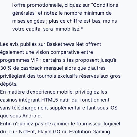
l’offre promotionnelle, cliquez sur “Conditions
générales” et notez le nombre minimum de
mises exigées ; plus ce chiffre est bas, moins
votre capital sera immobilisé.*
Les avis publiés sur Basketnews.Net offrent
également une vision comparative entre
programmes VIP : certains sites proposent jusqu’à
30 % de cashback mensuel alors que d’autres
privilégient des tournois exclusifs réservés aux gros
dépôts.
En matière d’expérience mobile, privilégiez les
casinos intégrant HTML5 natif qui fonctionnent
sans téléchargement supplémentaire tant sous iOS
que sous Android.
Enfin n’oubliez pas d’examiner le fournisseur logiciel
du jeu ‑ NetEnt, Play’n GO ou Evolution Gaming