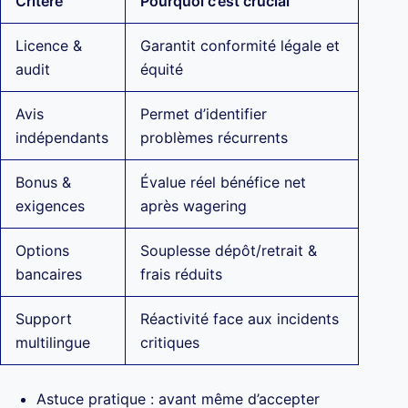
Critère
Pourquoi c’est crucial
Licence &
Garantit conformité légale et
audit
équité
Avis
Permet d’identifier
indépendants
problèmes récurrents
Bonus &
Évalue réel bénéfice net
exigences
après wagering
Options
Souplesse dépôt/retrait &
bancaires
frais réduits
Support
Réactivité face aux incidents
multilingue
critiques
Astuce pratique : avant même d’accepter