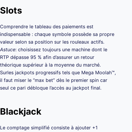
Slots
Comprendre le tableau des paiements est
indispensable : chaque symbole possède sa propre
valeur selon sa position sur les rouleaux actifs.
Astuce
: choisissez toujours une machine dont le
RTP dépasse 95 % afin d’assurer un retour
théorique supérieur à la moyenne du marché.
Surles jackpots progressifs tels que Mega Moolah™,
il faut miser le “max bet” dès le premier spin car
seul ce pari débloque l’accès au jackpot final.
Blackjack
Le comptage simplifié consiste à ajouter +1