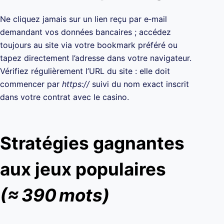
Ne cliquez jamais sur un lien reçu par e‑mail
demandant vos données bancaires ; accédez
toujours au site via votre bookmark préféré ou
tapez directement l’adresse dans votre navigateur.
Vérifiez régulièrement l’URL du site : elle doit
commencer par
https://
suivi du nom exact inscrit
dans votre contrat avec le casino.
Stratégies gagnantes
aux jeux populaires
(≈ 390 mots)