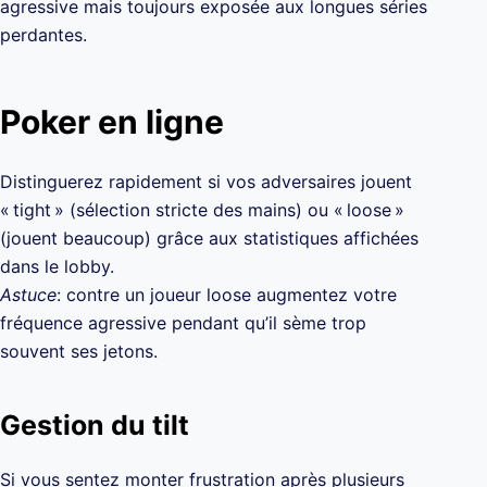
agressive mais toujours exposée aux longues séries
perdantes.
Poker en ligne
Distinguerez rapidement si vos adversaires jouent
« tight » (sélection stricte des mains) ou « loose »
(jouent beaucoup) grâce aux statistiques affichées
dans le lobby.
Astuce
: contre un joueur loose augmentez votre
fréquence agressive pendant qu’il sème trop
souvent ses jetons.
Gestion du tilt
Si vous sentez monter frustration après plusieurs