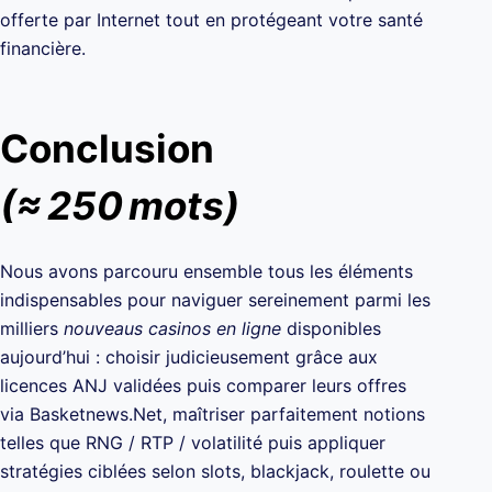
offerte par Internet tout en protégeant votre santé
financière.
Conclusion
(≈ 250 mots)
Nous avons parcouru ensemble tous les éléments
indispensables pour naviguer sereinement parmi les
milliers
nouveau​s casinos en ligne
disponibles
aujourd’hui : choisir judicieusement grâce aux
licences ANJ validées puis comparer leurs offres
via Basketnews.Net, maîtriser parfaitement notions
telles que RNG / RTP / volatilité puis appliquer
stratégies ciblées selon slots, blackjack, roulette ou