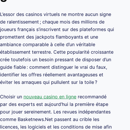
L’essor des casinos virtuels ne montre aucun signe
de ralentissement ; chaque mois des millions de
joueurs français s’inscrivent sur des plateformes qui
promettent des jackpots flamboyants et une
ambiance comparable à celle d’un véritable
établissement terrestre. Cette popularité croissante
crée toutefois un besoin pressant de disposer d’un
guide fiable : comment distinguer le vrai du faux,
identifier les offres réellement avantageuses et
éviter les arnaques qui pullulent sur la toile ?
Choisir un
nouveau casino en ligne
recommandé
par des experts est aujourd’hui la première étape
pour jouer sereinement. Les revues indépendantes
comme Basketnews.Net passent au crible les
licences, les logiciels et les conditions de mise afin