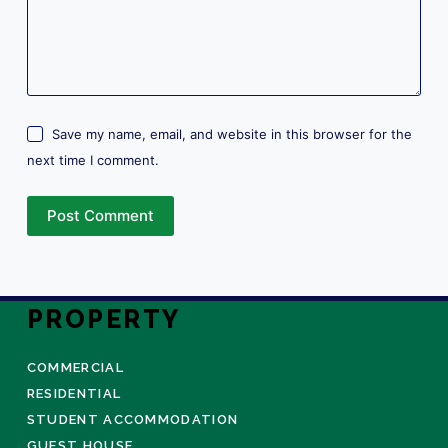
Save my name, email, and website in this browser for the
next time I comment.
Post Comment
PROPERTY
COMMERCIAL
RESIDENTIAL
STUDENT ACCOMMODATION
GUEST HOUSE