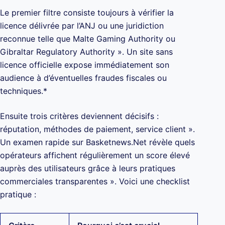
Le premier filtre consiste toujours à vérifier la
licence délivrée par l’ANJ ou une juridiction
reconnue telle que Malte Gaming Authority ou
Gibraltar Regulatory Authority ». Un site sans
licence officielle expose immédiatement son
audience à d’éventuelles fraudes fiscales ou
techniques.*
Ensuite trois critères deviennent décisifs :
réputation, méthodes de paiement, service client ».
Un examen rapide sur Basketnews.Net révèle quels
opérateurs affichent régulièrement un score élevé
auprès des utilisateurs grâce à leurs pratiques
commerciales transparentes ». Voici une checklist
pratique :