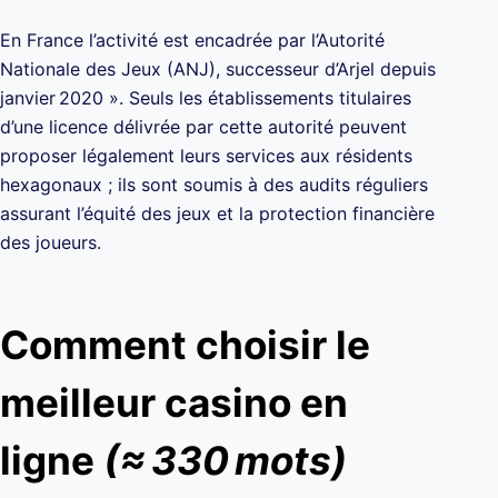
En France l’activité est encadrée par l’Autorité
Nationale des Jeux (ANJ), successeur d’Arjel depuis
janvier 2020 ». Seuls les établissements titulaires
d’une licence délivrée par cette autorité peuvent
proposer légalement leurs services aux résidents
hexagonaux ; ils sont soumis à des audits réguliers
assurant l’équité des jeux et la protection financière
des joueurs.
Comment choisir le
meilleur casino en
ligne
(≈ 330 mots)