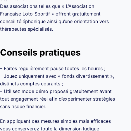
Des associations telles que « L’Association
Française Loto‑Sportif » offrent gratuitement
conseil téléphonique ainsi qu’une orientation vers
thérapeutes spécialisés.
Conseils pratiques
– Faites régulièrement pause toutes les heures ;
– Jouez uniquement avec « fonds divertissement »,
distincts comptes courants ;
– Utilisez mode démo proposé gratuitement avant
tout engagement réel afin d’expérimenter stratégies
sans risque financier.
En appliquant ces mesures simples mais efficaces
vous conserverez toute la dimension ludique