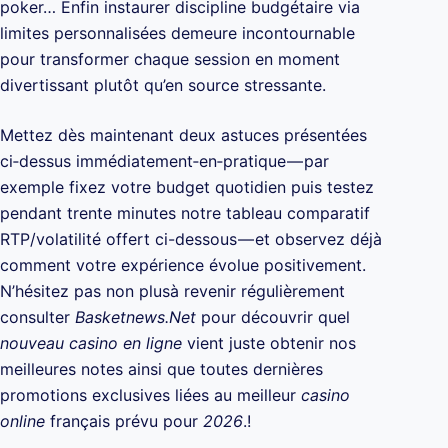
poker… Enfin instaurer discipline budgétaire via
limites personnalisées demeure incontournable
pour transformer chaque session en moment
divertissant plutôt qu’en source stressante.
Mettez dès maintenant deux astuces présentées
ci‑dessus immédiatement‐en‐pratique — par
exemple fixez votre budget quotidien puis testez
pendant trente minutes notre tableau comparatif
RTP/volatilité offert ci-dessous — et observez déjà
comment votre expérience évolue positivement.​
N’hésitez pas non plusà revenir régulièrement
consulter
Basketnews.Net
pour découvrir quel
nouveau casino en ligne
vient juste obtenir nos
meilleures notes ainsi que toutes dernières
promotions exclusives liées au meilleur
casino
online
français prévu pour
2026
.!