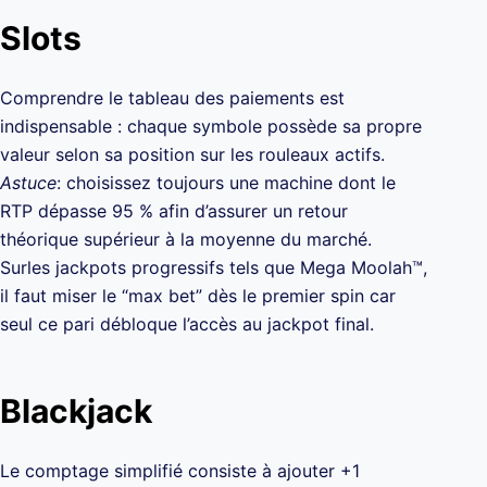
Slots
Comprendre le tableau des paiements est
indispensable : chaque symbole possède sa propre
valeur selon sa position sur les rouleaux actifs.
Astuce
: choisissez toujours une machine dont le
RTP dépasse 95 % afin d’assurer un retour
théorique supérieur à la moyenne du marché.
Surles jackpots progressifs tels que Mega Moolah™,
il faut miser le “max bet” dès le premier spin car
seul ce pari débloque l’accès au jackpot final.
Blackjack
Le comptage simplifié consiste à ajouter +1