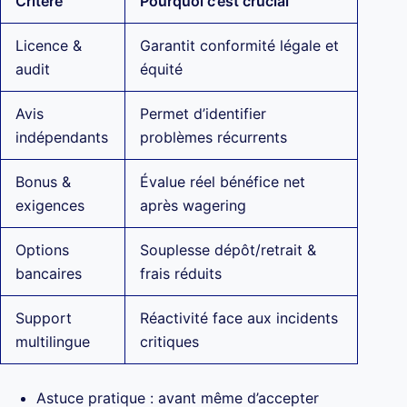
Critère
Pourquoi c’est crucial
Licence &
Garantit conformité légale et
audit
équité
Avis
Permet d’identifier
indépendants
problèmes récurrents
Bonus &
Évalue réel bénéfice net
exigences
après wagering
Options
Souplesse dépôt/retrait &
bancaires
frais réduits
Support
Réactivité face aux incidents
multilingue
critiques
Astuce pratique : avant même d’accepter