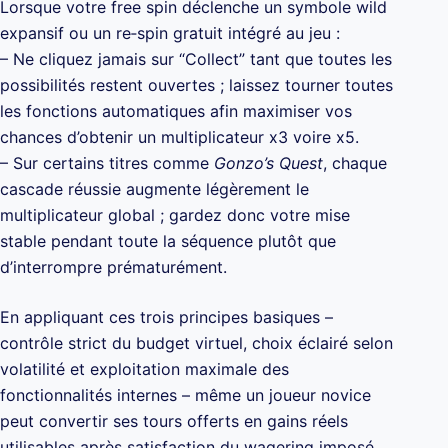
Lorsque votre free spin déclenche un symbole wild
expansif ou un re‑spin gratuit intégré au jeu :
– Ne cliquez jamais sur “Collect” tant que toutes les
possibilités restent ouvertes ; laissez tourner toutes
les fonctions automatiques afin maximiser vos
chances d’obtenir un multiplicateur x3 voire x5.
– Sur certains titres comme
Gonzo’s Quest
, chaque
cascade réussie augmente légèrement le
multiplicateur global ; gardez donc votre mise
stable pendant toute la séquence plutôt que
d’interrompre prématurément.
En appliquant ces trois principes basiques –
contrôle strict du budget virtuel, choix éclairé selon
volatilité et exploitation maximale des
fonctionnalités internes – même un joueur novice
peut convertir ses tours offerts en gains réels
utilisables après satisfaction du wagering imposé