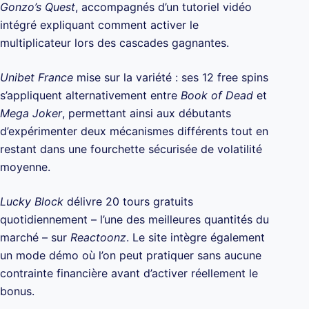
Gonzo’s Quest
, accompagnés d’un tutoriel vidéo
intégré expliquant comment activer le
multiplicateur lors des cascades gagnantes.
Unibet France
mise sur la variété : ses 12 free spins
s’appliquent alternativement entre
Book of Dead
et
Mega Joker
, permettant ainsi aux débutants
d’expérimenter deux mécanismes différents tout en
restant dans une fourchette sécurisée de volatilité
moyenne.
Lucky Block
délivre 20 tours gratuits
quotidiennement – l’une des meilleures quantités du
marché – sur
Reactoonz
. Le site intègre également
un mode démo où l’on peut pratiquer sans aucune
contrainte financière avant d’activer réellement le
bonus.