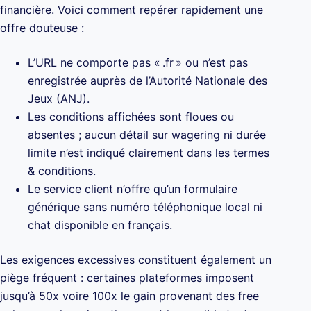
financière. Voici comment repérer rapidement une
offre douteuse :
L’URL ne comporte pas « .fr » ou n’est pas
enregistrée auprès de l’Autorité Nationale des
Jeux (ANJ).
Les conditions affichées sont floues ou
absentes ; aucun détail sur wagering ni durée
limite n’est indiqué clairement dans les termes
& conditions.
Le service client n’offre qu’un formulaire
générique sans numéro téléphonique local ni
chat disponible en français.
Les exigences excessives constituent également un
piège fréquent : certaines plateformes imposent
jusqu’à 50x voire 100x le gain provenant des free