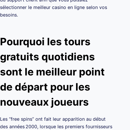
sélectionner le meilleur casino en ligne selon vos
besoins.
Pourquoi les tours
gratuits quotidiens
sont le meilleur point
de départ pour les
nouveaux joueurs
Les “free spins” ont fait leur apparition au début
des années 2000, lorsque les premiers fournisseurs