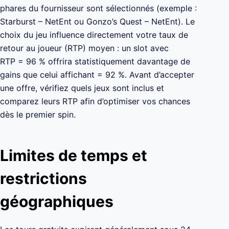
phares du fournisseur sont sélectionnés (exemple :
Starburst – NetEnt ou Gonzo’s Quest – NetEnt). Le
choix du jeu influence directement votre taux de
retour au joueur (RTP) moyen : un slot avec
RTP = 96 % offrira statistiquement davantage de
gains que celui affichant = 92 %. Avant d’accepter
une offre, vérifiez quels jeux sont inclus et
comparez leurs RTP afin d’optimiser vos chances
dès le premier spin.
Limites de temps et
restrictions
géographiques