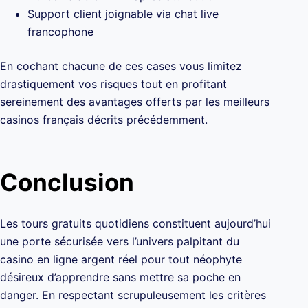
Support client joignable via chat live
francophone
En cochant chacune de ces cases vous limitez
drastiquement vos risques tout en profitant
sereinement des avantages offerts par les meilleurs
casinos français décrits précédemment.
Conclusion
Les tours gratuits quotidiens constituent aujourd’hui
une porte sécurisée vers l’univers palpitant du
casino en ligne argent réel pour tout néophyte
désireux d’apprendre sans mettre sa poche en
danger. En respectant scrupuleusement les critères