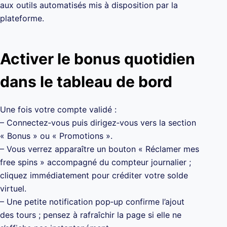
aux outils automatisés mis à disposition par la
plateforme.
Activer le bonus quotidien
dans le tableau de bord
Une fois votre compte validé :
– Connectez‑vous puis dirigez‑vous vers la section
« Bonus » ou « Promotions ».
– Vous verrez apparaître un bouton « Réclamer mes
free spins » accompagné du compteur journalier ;
cliquez immédiatement pour créditer votre solde
virtuel.
– Une petite notification pop‑up confirme l’ajout
des tours ; pensez à rafraîchir la page si elle ne