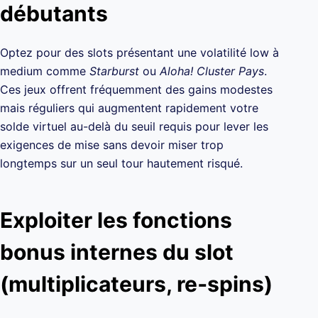
débutants
Optez pour des slots présentant une volatilité low à
medium comme
Starburst
ou
Aloha! Cluster Pays
.
Ces jeux offrent fréquemment des gains modestes
mais réguliers qui augmentent rapidement votre
solde virtuel au-delà du seuil requis pour lever les
exigences de mise sans devoir miser trop
longtemps sur un seul tour hautement risqué.
Exploiter les fonctions
bonus internes du slot
(multiplicateurs, re‑spins)