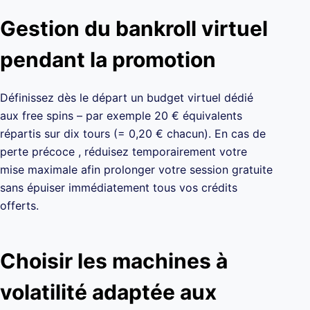
Gestion du bankroll virtuel
pendant la promotion
Définissez dès le départ un budget virtuel dédié
aux free spins – par exemple 20 € équivalents
répartis sur dix tours (= 0,20 € chacun). En cas de
perte précoce , réduisez temporairement votre
mise maximale afin prolonger votre session gratuite
sans épuiser immédiatement tous vos crédits
offerts.
Choisir les machines à
volatilité adaptée aux