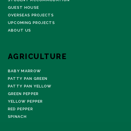
GUEST HOUSE
OVERSEAS PROJECTS
UPCOMING PROJECTS
ABOUT US
AGRICULTURE
BABY MARROW
PATTY PAN GREEN
PATTY PAN YELLOW
GREEN PEPPER
YELLOW PEPPER
RED PEPPER
SPINACH