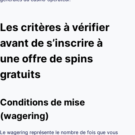
Les critères à vérifier
avant de s’inscrire à
une offre de spins
gratuits
Conditions de mise
(wagering)
Le wagering représente le nombre de fois que vous