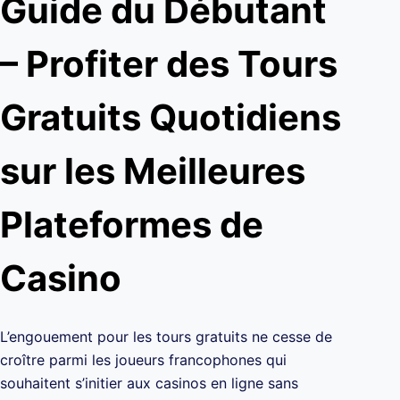
Guide du Débutant
– Profiter des Tours
Gratuits Quotidiens
sur les Meilleures
Plateformes de
Casino
L’engouement pour les tours gratuits ne cesse de
croître parmi les joueurs francophones qui
souhaitent s’initier aux casinos en ligne sans