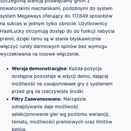
Szczególną atencję poświęcamy grom z
nowatorskimi mechanikami, podobnymi do system
system Megaways oferujący do 117,649 sposobów
na sukces w jednym tylko obrocie. Użytkownicy
HashLucky otrzymują dostęp do do funkcji nabycia
premii, dzięki temu są w stanie błyskawicznie
włączyć rundy darmowych spinów bez wymogu
wyczekiwania na losowe włączenie.
Wersja demonstracyjna:
Każda pozycja
dostępna pozostaje w edycji demo, dającej
możliwość na ознajomление gry z systemem
przed grą na rzeczywiste środki
Filtry Zaawansowane:
Narzędzie
odnajdywania daje możliwość
selekcjonowanie gier wg poziomu wariancji,
tematu, możliwości premiowych oraz limitów
betów