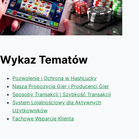
Wykaz Tematów
Pozwolenie i Ochrona w HashLucky
Nasza Propozycja Gier i Producenci Gier
Sposoby Transakcji i Szybkość Transakcji
System Lojalnościowy dla Aktywnych
Użytkowników
Fachowe Wsparcie Klienta