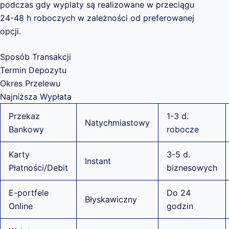
podczas gdy wyplaty są realizowane w przeciągu
24-48 h roboczych w zależności od preferowanej
opcji.
Sposób Transakcji
Termin Depozytu
Okres Przelewu
Najniższa Wypłata
Przekaz
1-3 d.
Natychmiastowy
Bankowy
robocze
Karty
3-5 d.
Instant
Płatności/Debit
biznesowych
E-portfele
Do 24
Błyskawiczny
Online
godzin