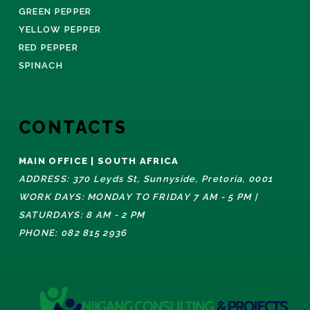
GREEN PEPPER
YELLOW PEPPER
RED PEPPER
SPINACH
CONTACTS
MAIN OFFICE | SOUTH AFRICA
ADDRESS: 370 Leyds St, Sunnyside, Pretoria, 0001
WORK DAYS: MONDAY TO FRIDAY 7 AM - 5 PM |
SATURDAYS: 8 AM - 2 PM
PHONE: 082 815 2936