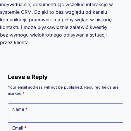
indywidualnie, dokumentując wszelkie interakcje w
systemie CRM. Dzięki to bez względu od kanału
komunikacji, pracownik ma pełny wgląd w historię
kontaktu i może błyskawicznie załatwić kwestię
bez wymogu wielokrotnego opisywania sytuacji
przez klienta.
Leave a Reply
Your email address will not be published.
Required fields are
marked
*
Name
*
Email
*