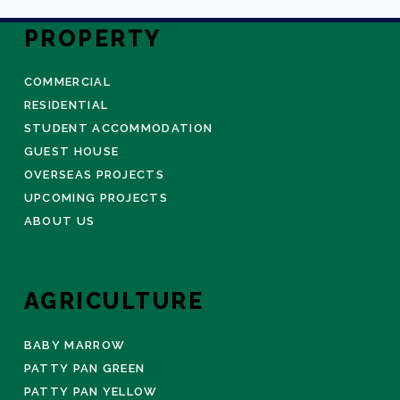
PROPERTY
COMMERCIAL
RESIDENTIAL
STUDENT ACCOMMODATION
GUEST HOUSE
OVERSEAS PROJECTS
UPCOMING PROJECTS
ABOUT US
AGRICULTURE
BABY MARROW
PATTY PAN GREEN
PATTY PAN YELLOW