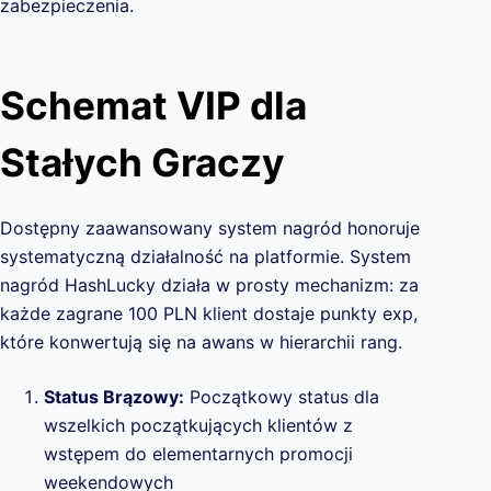
zabezpieczenia.
Schemat VIP dla
Stałych Graczy
Dostępny zaawansowany system nagród honoruje
systematyczną działalność na platformie. System
nagród HashLucky działa w prosty mechanizm: za
każde zagrane 100 PLN klient dostaje punkty exp,
które konwertują się na awans w hierarchii rang.
Status Brązowy:
Początkowy status dla
wszelkich początkujących klientów z
wstępem do elementarnych promocji
weekendowych