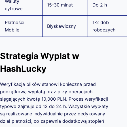
Waluty
15-30 minut
Do 2 h
cyfrowe
Płatności
1-2 dób
Błyskawiczny
Mobile
roboczych
Strategia Wyplat w
HashLucky
Weryfikacja plików stanowi konieczna przed
początkową wypłatą oraz przy operacjach
sięgających kwotę 10,000 PLN. Proces weryfikacji
typowo zajmuje od 12 do 24 h. Wszystkie wypłaty
są realizowane indywidualnie przez dedykowany
dział płatności, co zapewnia dodatkową stopień