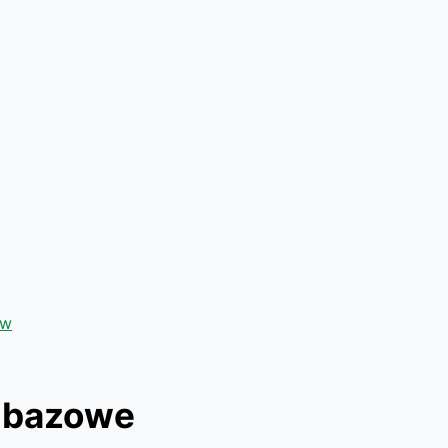
ów
y bazowe