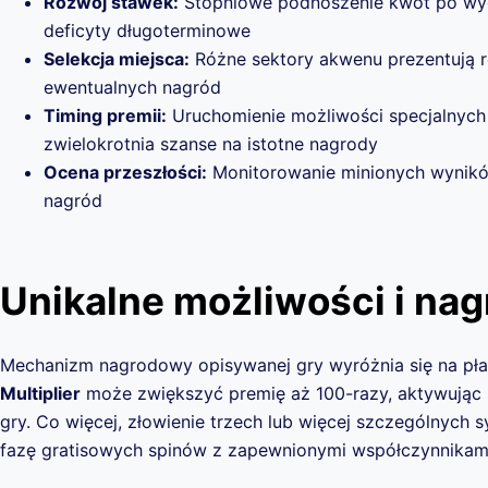
Rozwój stawek:
Stopniowe podnoszenie kwot po wygr
deficyty długoterminowe
Selekcja miejsca:
Różne sektory akwenu prezentują r
ewentualnych nagród
Timing premii:
Uruchomienie możliwości specjalnyc
zwielokrotnia szanse na istotne nagrody
Ocena przeszłości:
Monitorowanie minionych wynik
nagród
Unikalne możliwości i na
Mechanizm nagrodowy opisywanej gry wyróżnia się na płas
Multiplier
może zwiększyć premię aż 100-razy, aktywując
gry. Co więcej, złowienie trzech lub więcej szczególnych
fazę gratisowych spinów z zapewnionymi współczynnikam