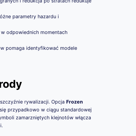
anych i redukcja po stratach redukuje
óżne parametry hazardu i
h w odpowiednich momentach
ów pomaga identyfikować modele
grody
zczyźnie rywalizacji. Opcja
Frozen
 się przypadkowo w ciągu standardowej
 symboli zamarzniętych klejnotów włącza
i.