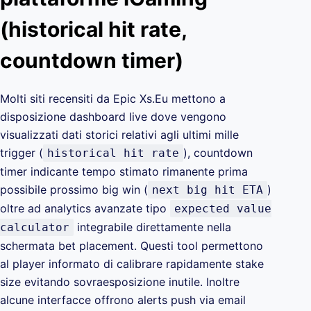
(historical hit rate,
countdown timer)
Molti siti recensiti da Epic Xs.Eu mettono a
disposizione dashboard live dove vengono
visualizzati dati storici relativi agli ultimi mille
trigger (
), countdown
historical hit rate
timer indicante tempo stimato rimanente prima
possibile prossimo big win (
)
next big hit ETA
oltre ad analytics avanzate tipo
expected value
integrabile direttamente nella
calculator
schermata bet placement.​ Questi tool permettono
al player informato ​di calibrare rapidamente stake
size evitando sovraesposizione inutile.​ Inoltre
alcune interfacce offrono alerts push via email