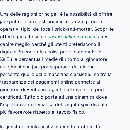
Una delle ragioni principali è la possibilità di offrire
jackpot con cifre astronomiche senza gli oneri
operativi tipici dei locali brick‑and‑mortar. Scopri le
offerte più alte su un
casinò online non aams
per
capire meglio perché gli utenti preferiscono il
digitale. Secondo le analisi pubblicate da Epic
Xs.Eu le percentuali medie di ritorno al giocatore
nei giochi con jackpot superano del cinque
percento quelle delle macchine classiche. Inoltre la
trasparenza dei pagamenti online permette ai
giocatori di verificare ogni hit attraverso report
certificati. Tutto ciò porta ad una dinamica dove
l’aspettativa matematica del singolo spin diventa
più favorevole rispetto al tavolo fisico.
In questo articolo analizzeremo la probabilità