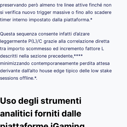
preservando però almeno tre linee attive finché non
si verifica nuovo trigger massive o fino allo scadere
timer interno impostato dalla piattaforma.*
Questa sequenza consente infatti d’alzare
leggermente P(L)/C grazie alla correlazione diretta
tra importo scommesso ed incremento fattore L
descritti nella sezione precedente,****
minimizzando contemporaneamente perdita attesa
derivante dall’alto house edge tipico delle low stake
sessions offline.*.
Uso degli strumenti
analitici forniti dalle
piattaforme iGaming