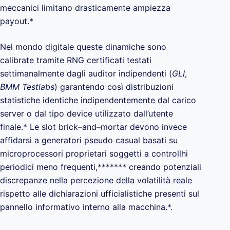
meccanici limitano drasticamente ampiezza
payout.*
Nel mondo digitale queste dinamiche sono
calibrate tramite RNG certificati testati
settimanalmente dagli auditor indipendenti (
GLI
,
BMM Testlabs
) garantendo così distribuzioni
statistiche identiche indipendentemente dal carico
server o dal tipo device utilizzato dall’utente
finale.* Le slot brick–and–mortar devono invece
affidarsi a generatori pseudo casual basati su
microprocessori proprietari soggetti a controllhi
periodici meno frequenti,******* creando potenziali
discrepanze nella percezione della volatilità reale
rispetto alle dichiarazioni ufficialistiche presenti sul
pannello informativo interno alla macchina.*.