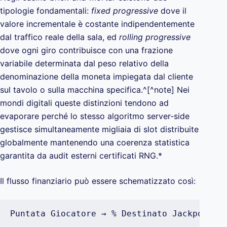
tipologie fondamentali:
fixed progressive
dove il
valore incrementale è costante indipendentemente
dal traffico reale della sala, ed
rolling progressive
dove ogni giro contribuisce con una frazione
variabile determinata dal peso relativo della
denominazione della moneta impiegata dal cliente
sul tavolo o sulla macchina specifica.^[^note] Nei
mondi digitali queste distinzioni tendono ad
evaporare perché lo stesso algoritmo server‐side
gestisce simultaneamente migliaia di slot distribuite
globalmente mantenendo una coerenza statistica
garantita da audit esterni certificati RNG.*
Il flusso finanziario può essere schematizzato così: