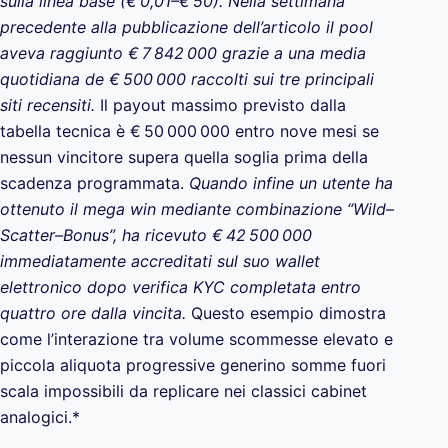
sulla linea base (€ 0,01–€ 50). Nella settimana
precedente alla pubblicazione dell’articolo il pool
aveva raggiunto € 7 842 000 grazie a una media
quotidiana de € 500 000 raccolti sui tre principali
siti recensiti.
Il payout massimo previsto dalla
tabella tecnica è € 50 000 000 entro nove mesi se
nessun vincitore supera quella soglia prima della
scadenza programmata.
Quando infine un utente ha
ottenuto il mega win mediante combinazione “Wild–
Scatter–Bonus”, ha ricevuto € 42 500 000
immediatamente accreditati sul suo wallet
elettronico dopo verifica KYC completata entro
quattro ore dalla vincita.
Questo esempio dimostra
come l’interazione tra volume scommesse elevato e
piccola aliquota progressive generino somme fuori
scala impossibili da replicare nei classici cabinet
analogici.*