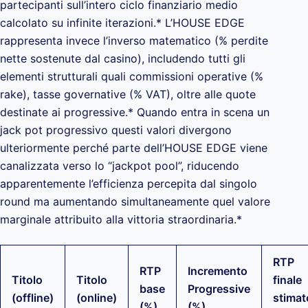
partecipanti sull’intero ciclo finanziario medio
calcolato su infinite iterazioni.* L’HOUSE EDGE
rappresenta invece l’inverso matematico (% perdite
nette sostenute dal casino), includendo tutti gli
elementi strutturali quali commissioni operative (%
rake), tasse governative (% VAT), oltre alle quote
destinate ai progressive.* Quando entra in scena un
jack pot progressivo questi valori divergono
ulteriormente perché parte dell’HOUSE EDGE viene
canalizzata verso lo “jackpot pool”, riducendo
apparentemente l’efficienza percepita dal singolo
round ma aumentando simultaneamente quel valore
marginale attribuito alla vittoria straordinaria.*
RTP
RTP
Incremento
Titolo
Titolo
finale
base
Progressive
(offline)
(online)
stimat
(%)
(%)