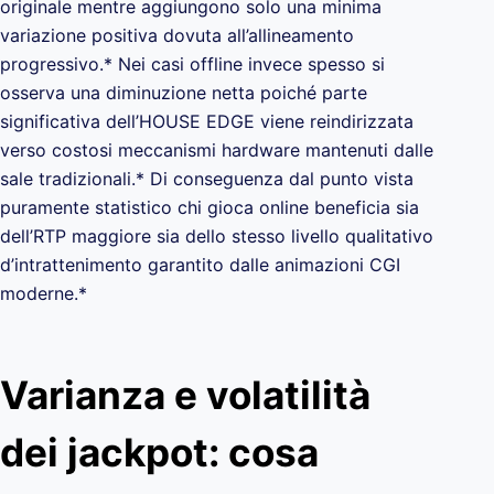
originale mentre aggiungono solo una minima
variazione positiva dovuta all’allineamento
progressivo.* Nei casi offline invece spesso si
osserva una diminuzione netta poiché parte
significativa dell’HOUSE EDGE viene reindirizzata
verso costosi meccanismi hardware mantenuti dalle
sale tradizionali.* Di conseguenza dal punto vista
puramente statistico chi gioca online beneficia sia
dell’RTP maggiore sia dello stesso livello qualitativo
d’intrattenimento garantito dalle animazioni CGI
moderne.*
Varianza e volatilità
dei jackpot: cosa