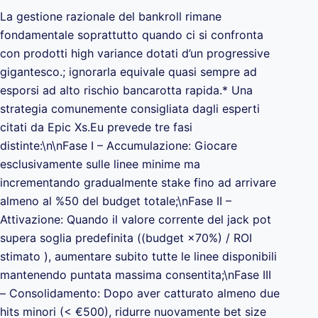
La gestione razionale del bankroll rimane
fondamentale soprattutto quando ci si confronta
con prodotti high variance dotati d’un progressive
gigantesco.; ignorarla equivale quasi sempre ad
esporsi ad alto rischio bancarotta rapida.* Una
strategia comunemente consigliata dagli esperti
citati da Epic Xs.Eu prevede tre fasi
distinte:\n\nFase I – Accumulazione: Giocare
esclusivamente sulle linee minime ma
incrementando gradualmente stake fino ad arrivare
almeno al %50 del budget totale;\nFase II –
Attivazione: Quando il valore corrente del jack pot
supera soglia predefinita ((budget ×70%) / ROI
stimato ), aumentare subito tutte le linee disponibili
mantenendo puntata massima consentita;\nFase III
– Consolidamento: Dopo aver catturato almeno due
hits minori (< €500), ridurre nuovamente bet size