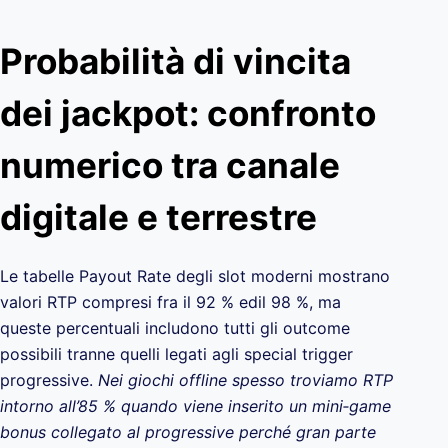
Probabilità di vincita
dei jackpot: confronto
numerico tra canale
digitale e terrestre
Le tabelle Payout Rate degli slot moderni mostrano
valori RTP compresi fra il 92 % edil 98 %, ma
queste percentuali includono tutti gli outcome
possibili tranne quelli legati agli special trigger
progressive.
Nei giochi offline spesso troviamo RTP
intorno all’85 % quando viene inserito un mini‐game
bonus collegato al progressive perché gran parte