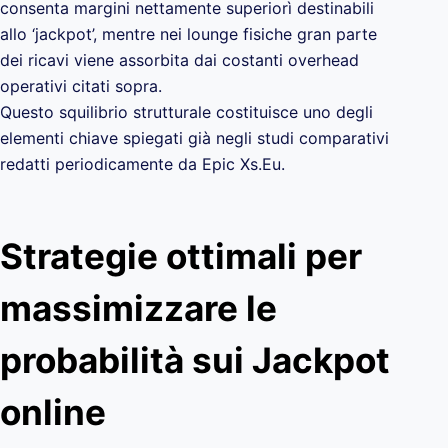
consenta margini nettamente superiorì destinabili
allo ‘jackpot’, mentre nei lounge fisiche gran parte
dei ricavi viene assorbita dai costanti overhead
operativi citati sopra.
Questo squilibrio strutturale costituisce uno degli
elementi chiave spiegati già negli studi comparativi
redatti periodicamente da Epic Xs.Eu.
Strategie ottimali per
massimizzare le
probabilità sui Jackpot
online