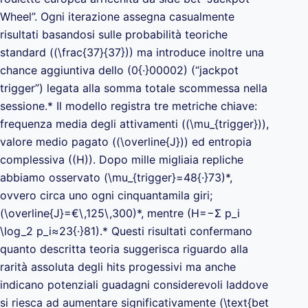
Wheel”. Ogni iterazione assegna casualmente
risultati basandosi sulle probabilità teoriche
standard ((\frac{37}{37})) ma introduce inoltre una
chance aggiuntiva dello (0{·}00002) (“jackpot
trigger”) legata alla somma totale scommessa nella
sessione.* Il modello registra tre metriche chiave:
frequenza media degli attivamenti ((\mu_{trigger})),
valore medio pagato ((\overline{J})) ed entropia
complessiva ((H)). Dopo mille migliaia repliche
abbiamo osservato (\mu_{trigger}=48{·}73)*,
ovvero circa uno ogni cinquantamila giri;
(\overline{J}=€\,125\,300)*, mentre (H=−Σ p_i
\log_2 p_i≈23{·}81).* Questi risultati confermano
quanto descritta teoria suggerisca riguardo alla
rarità assoluta degli hits progessivi ma anche
indicano potenziali guadagni considerevoli laddove
si riesca ad aumentare significativamente (\text{bet