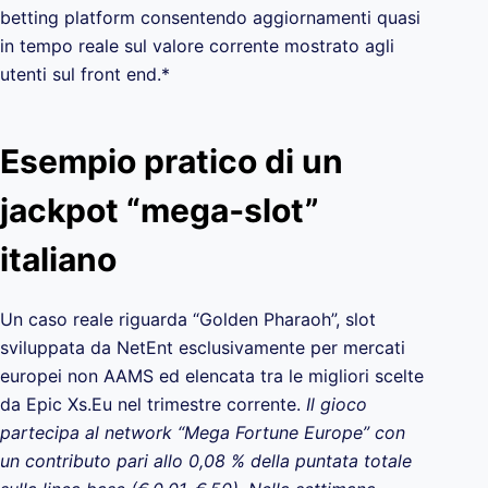
betting platform consentendo aggiornamenti quasi
in tempo reale sul valore corrente mostrato agli
utenti sul front end.*
Esempio pratico di un
jackpot “mega‑slot”
italiano
Un caso reale riguarda “Golden Pharaoh”, slot
sviluppata da NetEnt esclusivamente per mercati
europei non AAMS ed elencata tra le migliori scelte
da Epic Xs.Eu nel trimestre corrente.
Il gioco
partecipa al network “Mega Fortune Europe” con
un contributo pari allo 0,08 % della puntata totale