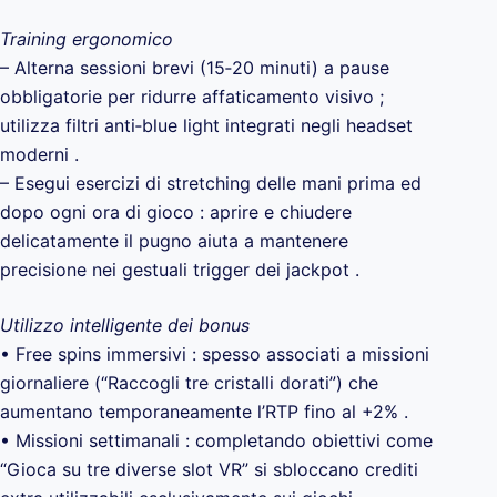
Training ergonomico
– Alterna sessioni brevi (15‑20 minuti) a pause
obbligatorie per ridurre affaticamento visivo ;
utilizza filtri anti‑blue light integrati negli headset
moderni .
– Esegui esercizi di stretching delle mani prima ed
dopo ogni ora di gioco : aprire e chiudere
delicatamente il pugno aiuta a mantenere
precisione nei gestuali trigger dei jackpot .
Utilizzo intelligente dei bonus
• Free spins immersivi : spesso associati a missioni
giornaliere (“Raccogli tre cristalli dorati”) che
aumentano temporaneamente l’RTP fino al +2% .
• Missioni settimanali : completando obiettivi come
“Gioca su tre diverse slot VR” si sbloccano crediti