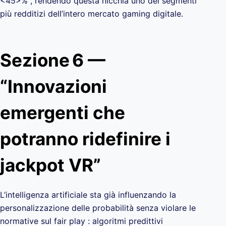
<45>% , rendendo questa nicchia uno dei segmenti
più redditizi dell’intero mercato gaming digitale.
Sezione 6 —
“Innovazioni
emergenti che
potranno ridefinire i
jackpot VR”
L’intelligenza artificiale sta già influenzando la
personalizzazione delle probabilità senza violare le
normative sul fair play : algoritmi predittivi