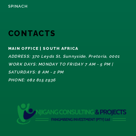
SPINACH
CONTACTS
MAIN OFFICE | SOUTH AFRICA
ADDRESS: 370 Leyds St, Sunnyside, Pretoria, 0001
WORK DAYS: MONDAY TO FRIDAY 7 AM - 5 PM |
SATURDAYS: 8 AM - 2 PM
PHONE: 082 815 2936