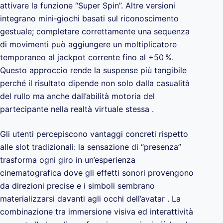
attivare la funzione “Super Spin”. Altre versioni
integrano mini‑giochi basati sul riconoscimento
gestuale; completare correttamente una sequenza
di movimenti può aggiungere un moltiplicatore
temporaneo al jackpot corrente fino al +50 %.
Questo approccio rende la suspense più tangibile
perché il risultato dipende non solo dalla casualità
del rullo ma anche dall’abilità motoria del
partecipante nella realtà virtuale stessa .
Gli utenti percepiscono vantaggi concreti rispetto
alle slot tradizionali: la sensazione di “presenza”
trasforma ogni giro in un’esperienza
cinematografica dove gli effetti sonori provengono
da direzioni precise e i simboli sembrano
materializzarsi davanti agli occhi dell’avatar . La
combinazione tra immersione visiva ed interattività