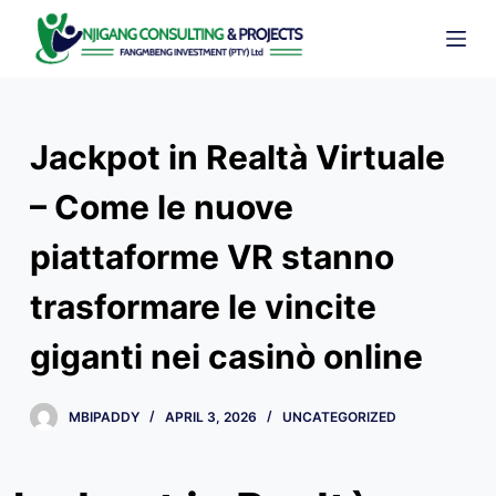
S
k
i
p
t
Jackpot in Realtà Virtuale
o
c
– Come le nuove
o
piattaforme VR stanno
n
t
trasformare le vincite
e
n
giganti nei casinò online
t
MBIPADDY
APRIL 3, 2026
UNCATEGORIZED