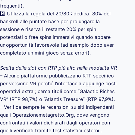
frequenti).
2️⃣ Utilizza la regola del 20/80 : dedica l’80% del
bankroll alle puntate base per prolungare la
sessione e riserva il restante 20% per spin
potenziati o free spins immersivi quando appare
un’opportunità favorevole (ad esempio dopo aver
completato un mini‑gioco senza errori).
Scelta delle slot con RTP più alto nella modalità VR
– Alcune piattaforme pubblicizzano RTP specifico
per versione VR perché l’interfaccia aggiunge costi
operativi extra ; cerca titoli come “Galactic Riches
VR” (RTP 98,7%) o “Atlantis Treasure” (RTP 97,9%).
– Verifica sempre le recensioni su siti indipendenti
quali Operazionemetagretto.Org, dove vengono
confrontati i valori dichiarati dagli operatori con
quelli verificati tramite test statistici esterni .