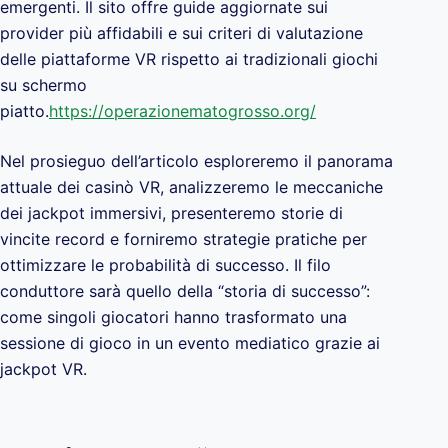
emergenti. Il sito offre guide aggiornate sui
provider più affidabili e sui criteri di valutazione
delle piattaforme VR rispetto ai tradizionali giochi
su schermo
piatto.
https://operazionematogrosso.org/
Nel prosieguo dell’articolo esploreremo il panorama
attuale dei casinò VR, analizzeremo le meccaniche
dei jackpot immersivi, presenteremo storie di
vincite record e forniremo strategie pratiche per
ottimizzare le probabilità di successo. Il filo
conduttore sarà quello della “storia di successo”:
come singoli giocatori hanno trasformato una
sessione di gioco in un evento mediatico grazie ai
jackpot VR.