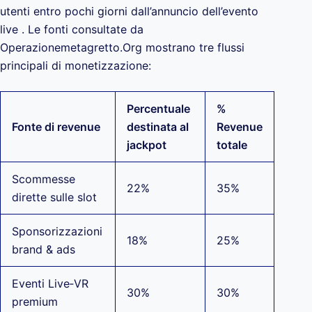
utenti entro pochi giorni dall’annuncio dell’evento
live . Le fonti consultate da
Operazionemetagretto.Org mostrano tre flussi
principali di monetizzazione:
Percentuale
%
Fonte di revenue
destinata al
Revenue
jackpot
totale
Scommesse
22%
35%
dirette sulle slot
Sponsorizzazioni
18%
25%
brand & ads
Eventi Live‑VR
30%
30%
premium