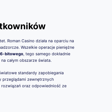
ytkowników
et. Roman Casino działa na oparciu na
adzorcze. Wszelkie operacje pieniężne
56-bitowego
, tego samego dokładnie
na całym obszarze świata.
światowe standardy zapobiegania
y przeglądami zewnętrznych
ch rozwiązań oraz odpowiedniość ze