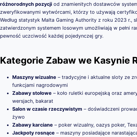
różnorodnych pozycji
od znamienitych dostawców system
zweryfikowanymi wytwórcami, którzy to używają certyfik
Według statystyk Malta Gaming Authority z roku 2023 r., s
zatwierdzonym systemem losowym umożliwiają w pełni ran
pewność uczciwość każdej pojedynczej gry.
Kategorie Zabaw we Kasynie
Maszyny wizualne
– tradycyjne i aktualne sloty ze
funkcjami nagrodowymi
Zabawy stołowe
– koło ruletki europejską oraz amery
wersjach, bakarat
Salon w czasie rzeczywistym
– doświadczeni prowad
żywo
Zabawy karciane
– poker wizualny, oazys poker, Tex
Jackpoty rosnące
– maszyny posiadające narastając