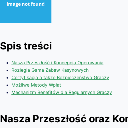
Spis treści
Naszą Przeszłość i Koncepcja Operowania
Rozległa Gama Zabaw Kasynowych
Certyfikacja a także Bezpieczeństwo Graczy
Możliwe Metody Wpłat
Mechanizm Benefitów dla Regularnych Graczy
Nasza Przeszłość oraz Ko