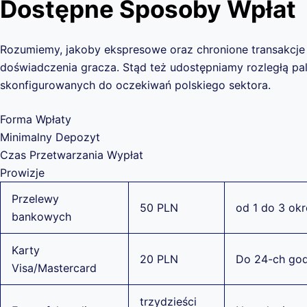
Dostępne Sposoby Wpłat
Rozumiemy, jakoby ekspresowe oraz chronione transakcje
doświadczenia gracza. Stąd też udostępniamy rozległą pal
skonfigurowanych do oczekiwań polskiego sektora.
Forma Wpłaty
Minimalny Depozyt
Czas Przetwarzania Wypłat
Prowizje
Przelewy
50 PLN
od 1 do 3 ok
bankowych
Karty
20 PLN
Do 24-ch god
Visa/Mastercard
trzydzieści