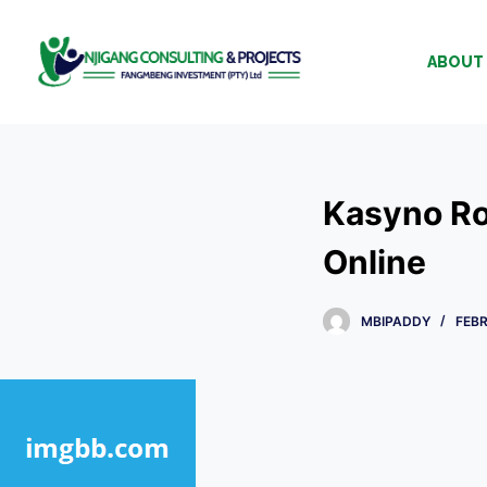
S
k
ABOUT
i
p
t
o
c
Kasyno Ro
o
n
Online
t
e
MBIPADDY
FEBR
n
t