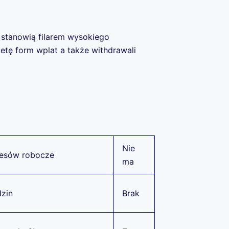
 stanowią filarem wysokiego
etę form wplat a także withdrawali
Nie
resów robocze
ma
zin
Brak