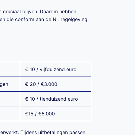
n cruciaal blijven. Daarom hebben
n die conform aan de NL regelgeving.
€ 10 / vijfduizend euro
agen
€ 20 / €3.000
€ 10 / tienduizend euro
€15 / €5.000
erwerkt. Tijdens uitbetalingen passen