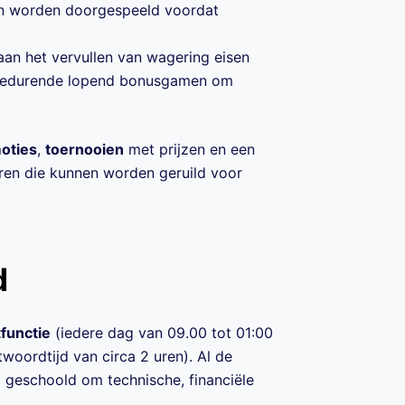
en worden doorgespeeld voordat
 aan het vervullen van wagering eisen
 gedurende lopend bonusgamen om
oties
,
toernooien
met prijzen en een
ren die kunnen worden geruild voor
d
tfunctie
(iedere dag van 09.00 tot 01:00
oordtijd van circa 2 uren). Al de
 geschoold om technische, financiële