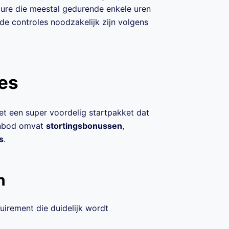
dure die meestal gedurende enkele uren
e controles noodzakelijk zijn volgens
ies
t een super voordelig startpakket dat
aanbod omvat
stortingsbonussen
,
s
.
n
irement die duidelijk wordt