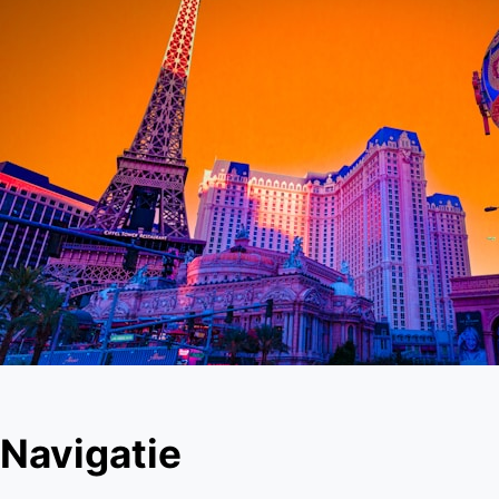
Navigatie