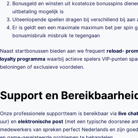
Bonusgeld en winsten uit kosteloze bonusspins dien
uitbetaling mogelijk is
Uiteenlopende spellen dragen bij verschillend bij aan
Er is geldt een een maximale maximum bet per spin
bonusmisbruik misbruik te tegengaan
Naast startbonussen bieden aan we frequent
reload- prom
loyalty programma
waarbij actieve spelers VIP-punten spa
beloningen of exclusieve voordelen.
Support en Bereikbaarhei
Onze professionele supportteam is bereikbaar via
live cha
uur) en
elektronische post
(met een typische doorsnee antw
medewerkers van spreken perfect Nederlands en zijn goed
en game-gerelateerde problemen te behandelen.