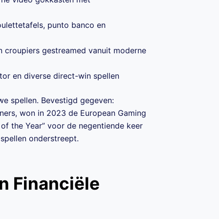
ulettetafels, punto banco en
n croupiers gestreamed vanuit moderne
r en diverse direct-win spellen
we spellen. Bevestigd gegeven:
tners, won in 2023 de European Gaming
 of the Year” voor de negentiende keer
spellen onderstreept.
n Financiële