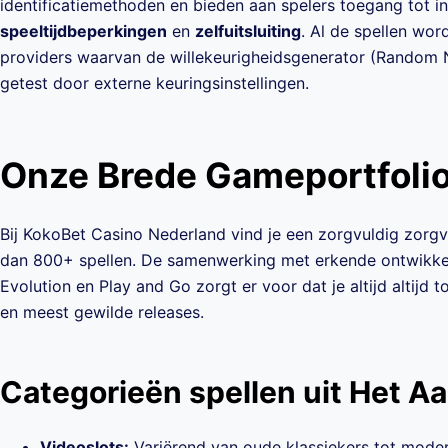
identificatiemethoden en bieden aan spelers toegang tot 
speeltijdbeperkingen
en
zelfuitsluiting
. Al de spellen wo
providers waarvan de willekeurigheidsgenerator (Random
getest door externe keuringsinstellingen.
Onze Brede Gameportfoli
Bij KokoBet Casino Nederland vind je een zorgvuldig zorgv
dan 800+ spellen. De samenwerking met erkende ontwikkel
Evolution en Play and Go zorgt er voor dat je altijd altijd
en meest gewilde releases.
Categorieën spellen uit Het A
Videoslots:
Variërend van oude klassiekers tot mode