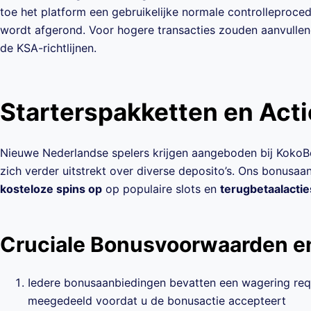
toe het platform een gebruikelijke normale controlleproce
wordt afgerond. Voor hogere transacties zouden aanvullend
de KSA-richtlijnen.
Starterspakketten en Act
Nieuwe Nederlandse spelers krijgen aangeboden bij KokoBe
zich verder uitstrekt over diverse deposito’s. Ons bonus
kosteloze spins op
op populaire slots en
terugbetaalactie
Cruciale Bonusvoorwaarden e
Iedere bonusaanbiedingen bevatten een wagering requ
meegedeeld voordat u de bonusactie accepteert