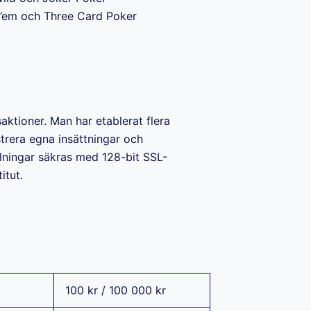
d’em och Three Card Poker
ktioner. Man har etablerat flera
strera egna insättningar och
alningar säkras med 128-bit SSL-
itut.
100 kr / 100 000 kr