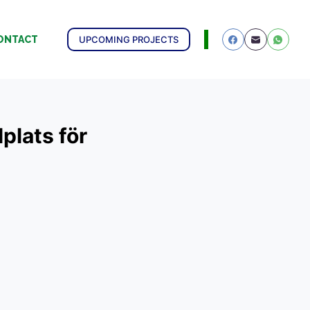
UPCOMING PROJECTS
ONTACT
plats för