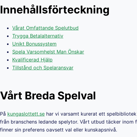
Innehållsförteckning
Vårat Omfattande Spelutbud
Trygga Betalalternativ
Unikt Bonussystem
Spela Varsomhelst Man Önskar
Kvalificerad Hjälp
Tillstånd och Spelaransvar
Vårt Breda Spelval
På
kungaslottett.se
har vi varsamt kurerat ett spelbibliotek
från branschens ledande spelytor. Vårt utbud täcker inom fl
finner sin preferens oavsett val eller kunskapsnivå.