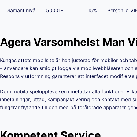
Diamant nivå
50001+
15%
Personlig VI
Agera Varsomhelst Man Vi
Kungaslottets mobilsite är helt justerad för mobiler och t
– användare kan smidigt logga via mobilwebbläsaren och ska
Responsiv utformning garanterar att interfacet modifieras
Dom mobila spelupplevelsen innefattar alla funktioner vilk
inbetalningar, uttag, kampanjaktivering och kontakt med su
fungerar flytande till och med på föråldrade apparater g
Kompetent Service