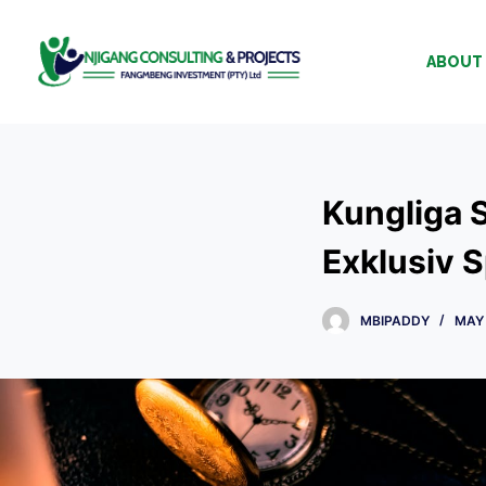
S
k
ABOUT
i
p
t
o
c
Kungliga S
o
n
Exklusiv 
t
e
MBIPADDY
MAY 
n
t