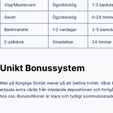
Visa/Mastercard
Ögonblicklig
1-3 bankd
Swish
Ögonblicklig
0-24 timm
Banktransfer
1-2 vardagar
2-5 bankd
E-plånbok
Omedelbar
24 timmar
Unikt Bonussystem
Man på Kungliga Slottet menar på att belöna trohet. Vårat
erbjuda extra värde från inledande depositionen och fortg
hos oss. Bonusvillkoren är klara och tydligt kommunicerade 