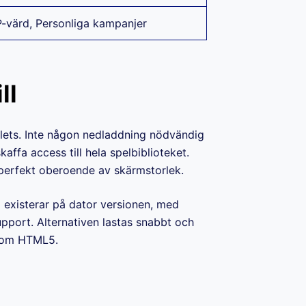
P-värd, Personliga kampanjer
ll
ablets. Inte någon nedladdning nödvändig
ffa access till hela spelbiblioteket.
 perfekt oberoende av skärmstorlek.
a existerar på dator versionen, med
pport. Alternativen lastas snabbt och
enom HTML5.