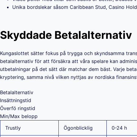
Unika bordslekar såsom Caribbean Stud, Casino Hol
Skyddade Betalalternativ
Kungaslottet sätter fokus på trygga och skyndsamma transa
betalalternativ för att försäkra att våra spelare kan admini
utbetalningar på det sätt där matchar dem bäst. Varje bet
kryptering, samma nivå vilken nyttjas av nordiska finansinst
Betalalternativ
Insättningstid
Överfö ringstid
Min/Max belopp
Trustly
Ögonblicklig
0-24 h