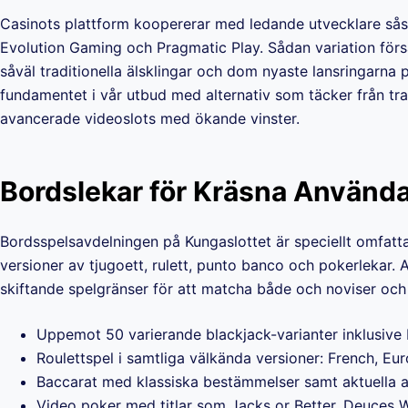
Casinots plattform koopererar med ledande utvecklare så
Evolution Gaming och Pragmatic Play. Sådan variation försä
såväl traditionella älsklingar och dom nyaste lansringarna
fundamentet i vår utbud med alternativ som täcker från trad
avancerade videoslots med ökande vinster.
Bordslekar för Kräsna Använd
Bordsspelsavdelningen på Kungaslottet är speciellt omfatt
versioner av tjugoett, rulett, punto banco och pokerlekar. 
skiftande spelgränser för att matcha både och noviser och
Uppemot 50 varierande blackjack-varianter inklusive 
Roulettspel i samtliga välkända versioner: French, Eu
Baccarat med klassiska bestämmelser samt aktuella 
Video poker med titlar som Jacks or Better, Deuces 