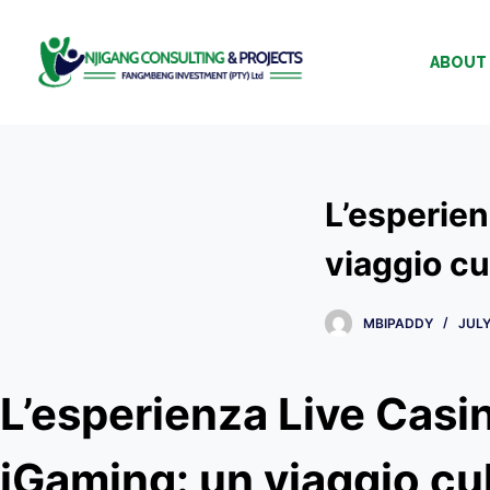
S
k
ABOUT
i
p
t
o
c
L’esperien
o
n
viaggio cul
t
e
MBIPADDY
JULY
n
t
L’esperienza Live Casin
iGaming: un viaggio cul