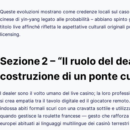
Queste evoluzioni mostrano come credenze locali sul caso 
cinese di yin‑yang legato alle probabilità – abbiano spinto 
titolo live affinché rifletta le aspettative culturali original
licensing.
Sezione 2 – “Il ruolo del de
costruzione di un ponte cu
I dealer sono il volto umano del live casino; la loro profe
si crea empatia tra il tavolo digitale ed il giocatore remo
indossa abiti formali scuri con una cravatta sottile e utilizza
quando gestisce la roulette francese — gesto che rafforza la
europei abituati ai linguaggi multilingue dei casinò terrestri