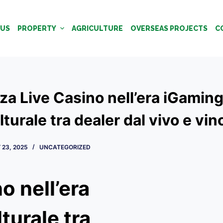
 US
PROPERTY
AGRICULTURE
OVERSEAS PROJECTS
C
za Live Casino nell’era iGaming
turale tra dealer dal vivo e vinc
 23, 2025
UNCATEGORIZED
o nell’era
turale tra