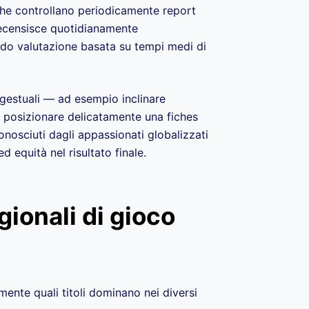
 che controllano periodicamente report
 recensisce quotidianamente
ndo valutazione basata su tempi medi di
i gestuali — ad esempio inclinare
 posizionare delicatamente una fiches
onosciuti dagli appassionati globalizzati
equità nel risultato finale.
gionali di gioco
mente quali titoli dominano nei diversi