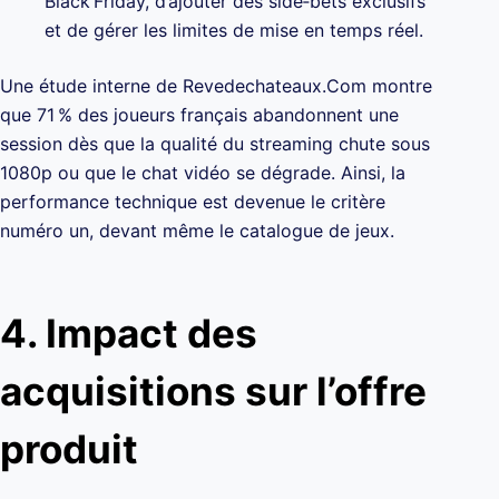
Black Friday, d’ajouter des side‑bets exclusifs
et de gérer les limites de mise en temps réel.
Une étude interne de Revedechateaux.Com montre
que 71 % des joueurs français abandonnent une
session dès que la qualité du streaming chute sous
1080p ou que le chat vidéo se dégrade. Ainsi, la
performance technique est devenue le critère
numéro un, devant même le catalogue de jeux.
4. Impact des
acquisitions sur l’offre
produit