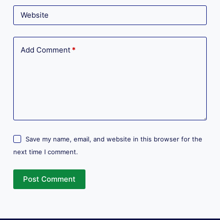
Website
Add Comment
*
Save my name, email, and website in this browser for the
next time I comment.
Post Comment