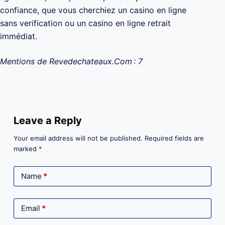
confiance, que vous cherchiez un casino en ligne
sans verification ou un casino en ligne retrait
immédiat.
Mentions de Revedechateaux.Com : 7
Leave a Reply
Your email address will not be published.
Required fields are
marked
*
Name
*
Email
*