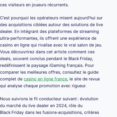
ces visiteurs en joueurs récurrents.
C’est pourquoi les opérateurs misent aujourd’hui sur
des acquisitions ciblées autour des solutions de live
dealer. En intégrant des plateformes de streaming
ultra‑performantes, ils offrent une expérience de
casino en ligne qui rivalise avec le vrai salon de jeu.
Vous découvrirez dans cet article comment ces
deals, souvent conclus pendant le Black Friday,
redéfinissent le paysage iGaming français. Pour
comparer les meilleures offres, consultez le guide
complet de
casino en ligne france
, le site de revue
qui analyse chaque promotion avec rigueur.
Nous suivrons le fil conducteur suivant : évolution
du marché du live dealer en 2024, rôle du
Black Friday dans les fusions‑acquisitions, critères