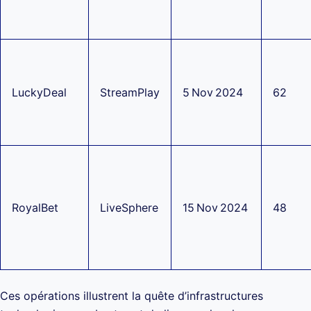
LuckyDeal
StreamPlay
5 Nov 2024
62
RoyalBet
LiveSphere
15 Nov 2024
48
Ces opérations illustrent la quête d’infrastructures