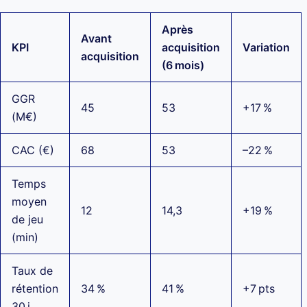
Après
Avant
KPI
acquisition
Variation
acquisition
(6 mois)
GGR
45
53
+17 %
(M€)
CAC (€)
68
53
–22 %
Temps
moyen
12
14,3
+19 %
de jeu
(min)
Taux de
rétention
34 %
41 %
+7 pts
30 j