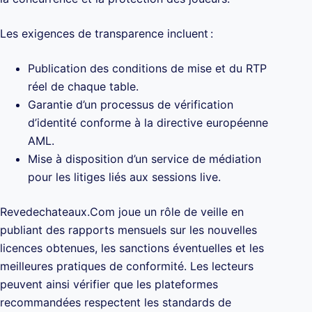
Les exigences de transparence incluent :
Publication des conditions de mise et du RTP
réel de chaque table.
Garantie d’un processus de vérification
d’identité conforme à la directive européenne
AML.
Mise à disposition d’un service de médiation
pour les litiges liés aux sessions live.
Revedechateaux.Com joue un rôle de veille en
publiant des rapports mensuels sur les nouvelles
licences obtenues, les sanctions éventuelles et les
meilleures pratiques de conformité. Les lecteurs
peuvent ainsi vérifier que les plateformes
recommandées respectent les standards de