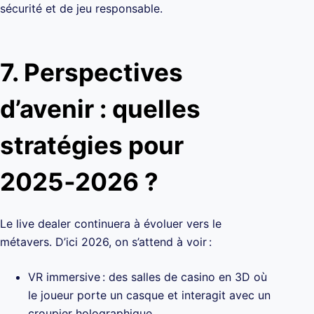
sécurité et de jeu responsable.
7. Perspectives
d’avenir : quelles
stratégies pour
2025‑2026 ?
Le live dealer continuera à évoluer vers le
métavers. D’ici 2026, on s’attend à voir :
VR immersive : des salles de casino en 3D où
le joueur porte un casque et interagit avec un
croupier holographique.