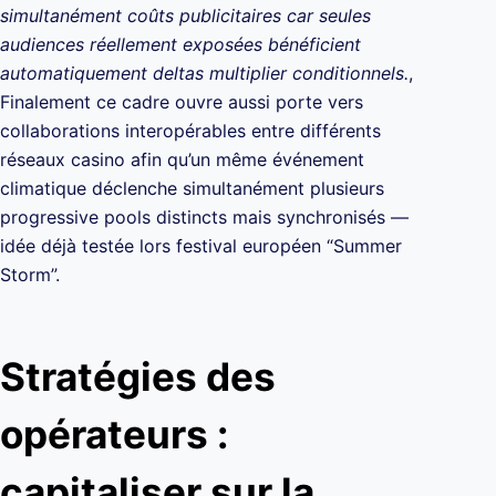
simultanément coûts publicitaires car seules
audiences réellement exposées bénéficient
automatiquement deltas multiplier conditionnels.
,
Finalement ce cadre ouvre aussi porte vers
collaborations interopérables entre différents
réseaux casino afin qu’un même événement
climatique déclenche simultanément plusieurs
progressive pools distincts mais synchronisés —
idée déjà testée lors festival européen “Summer
Storm”.
Stratégies des
opérateurs :
capitaliser sur la