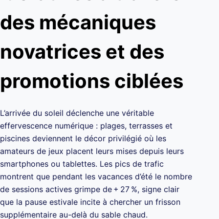
des mécaniques
novatrices et des
promotions ciblées
L’arrivée du soleil déclenche une véritable
effervescence numérique : plages, terrasses et
piscines deviennent le décor privilégié où les
amateurs de jeux placent leurs mises depuis leurs
smartphones ou tablettes. Les pics de trafic
montrent que pendant les vacances d’été le nombre
de sessions actives grimpe de + 27 %, signe clair
que la pause estivale incite à chercher un frisson
supplémentaire au-delà du sable chaud.