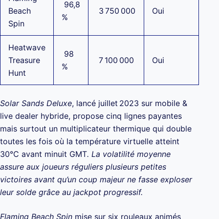
96,8
Beach
3 750 000
Oui
%
Spin
Heatwave
98
Treasure
7 100 000
Oui
%
Hunt
Solar Sands Deluxe
, lancé juillet 2023 sur mobile &
live dealer hybride, propose cinq lignes payantes
mais surtout un multiplicateur thermique qui double
toutes les fois où la température virtuelle atteint
30°C avant minuit GMT
. La volatilité moyenne
assure aux joueurs réguliers plusieurs petites
victoires avant qu’un coup majeur ne fasse exploser
leur solde grâce au jackpot progressif.
Flaming Beach Spin
mise sur six rouleaux animés