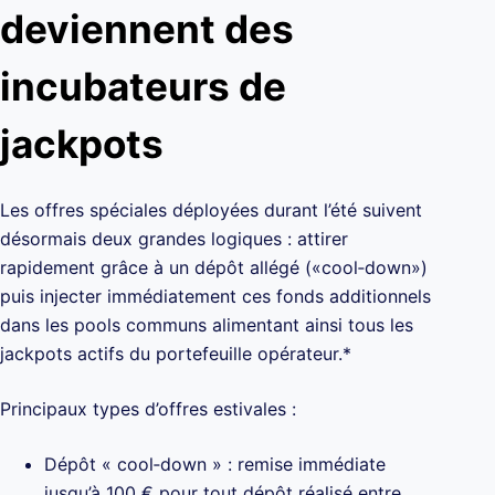
deviennent des
incubateurs de
jackpots
Les offres spéciales déployées durant l’été suivent
désormais deux grandes logiques : attirer
rapidement grâce à un dépôt allégé («cool‑down»)
puis injecter immédiatement ces fonds additionnels
dans les pools communs alimentant ainsi tous les
jackpots actifs du portefeuille opérateur.*
Principaux types d’offres estivales :
Dépôt « cool‑down » : remise immédiate
jusqu’à 100 € pour tout dépôt réalisé entre