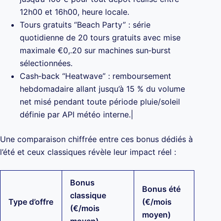
12h00 et 16h00, heure locale.
Tours gratuits “Beach Party” : série
quotidienne de 20 tours gratuits avec mise
maximale €0,.20 sur machines sun‑burst
sélectionnées.
Cash‑back “Heatwave” : remboursement
hebdomadaire allant jusqu’à 15 % du volume
net misé pendant toute période pluie/soleil
définie par API météo interne.|
Une comparaison chiffrée entre ces bonus dédiés à
l’été et ceux classiques révèle leur impact réel :
Bonus
Bonus été
classique
Type d’offre
(€/mois
(€/mois
moyen)
moyen)