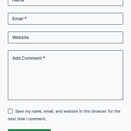
Email
*
Website
Add Comment
*
Save my name, email, and website in this browser for the
next time I comment.