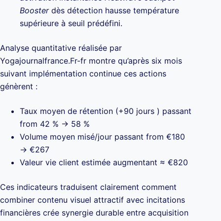
Booster
dès détection hausse température
supérieure à seuil prédéfini.
Analyse quantitative réalisée par
Yogajournalfrance.Fr-fr montre qu’après six mois
suivant implémentation continue ces actions
génèrent :
Taux moyen de rétention (+90 jours ) passant
from 42 % → 58 %
Volume moyen misé/jour passant from €180
→ €267
Valeur vie client estimée augmentant ≈ €820
Ces indicateurs traduisent clairement comment
combiner contenu visuel attractif avec incitations
financières crée synergie durable entre acquisition