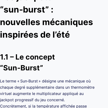
“sun‑burst” :
nouvelles mécaniques
inspirées de l’été
1.1 – Le concept
“Sun‑Burst”
Le terme « Sun‑Burst » désigne une mécanique où
chaque degré supplémentaire dans un thermomètre
virtuel augmente le multiplicateur appliqué au
jackpot progressif du jeu concerné.
Concrètement, si la température affichée passe