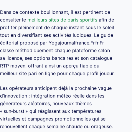
Dans ce contexte bouillonnant, il est pertinent de
consulter le
meilleurs sites de paris sportifs
afin de
profiter pleinement de chaque instant sous le soleil
tout en diversifiant ses activités ludiques. Le guide
éditorial proposé par Yogajournalfrance.Frfr Fr
classe méthodiquement chaque plateforme selon
sa licence, ses options bancaires et son catalogue
RTP moyen, offrant ainsi un aperçu fiable du
meilleur site pari en ligne pour chaque profil joueur.
Les opérateurs anticipent déjà la prochaine vague
d’innovation : intégration météo réelle dans les
générateurs aléatoires, nouveaux thèmes
« sun‑burst » qui réagissent aux températures
virtuelles et campagnes promotionnelles qui se
renouvellent chaque semaine chaude ou orageuse.