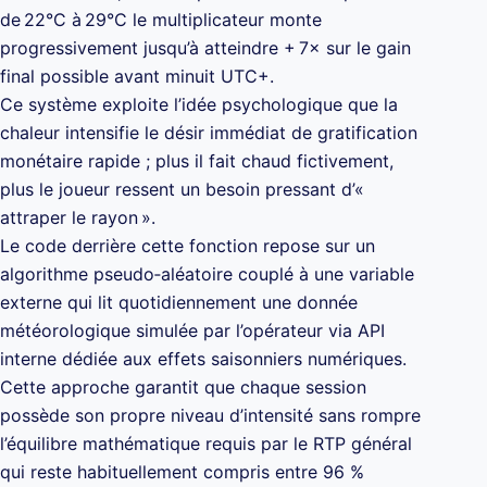
de 22°C à 29°C le multiplicateur monte
progressivement jusqu’à atteindre + 7× sur le gain
final possible avant minuit UTC+.
Ce système exploite l’idée psychologique que la
chaleur intensifie le désir immédiat de gratification
monétaire rapide ; plus il fait chaud fictivement,
plus le joueur ressent un besoin pressant d’«
attraper le rayon ».
Le code derrière cette fonction repose sur un
algorithme pseudo‑aléatoire couplé à une variable
externe qui lit quotidiennement une donnée
météorologique simulée par l’opérateur via API
interne dédiée aux effets saisonniers numériques.
Cette approche garantit que chaque session
possède son propre niveau d’intensité sans rompre
l’équilibre mathématique requis par le RTP général
qui reste habituellement compris entre 96 %