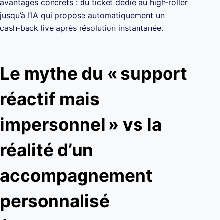
avantages concrets : du ticket dédié au high‑roller
jusqu’à l’IA qui propose automatiquement un
cash‑back live après résolution instantanée.
Le mythe du « support
réactif mais
impersonnel » vs la
réalité d’un
accompagnement
personnalisé