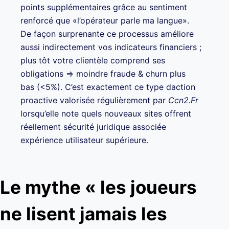
points supplémentaires grâce au sentiment
renforcé que «l’opérateur parle ma langue».
De façon surprenante ce processus améliore
aussi indirectement vos indicateurs financiers ;
plus tôt votre clientèle comprend ses
obligations ⇒ moindre fraude & churn plus
bas (<5%). C’est exactement ce type daction
proactive valorisée régulièrement par
Ccn2.Fr
lorsqu’elle note quels nouveaux sites offrent
réellement sécurité juridique associée
expérience utilisateur supérieure.
Le mythe « les joueurs
ne lisent jamais les