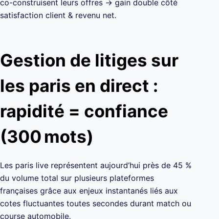
co-construisent leurs offres → gain double côté
satisfaction client & revenu net.
Gestion de litiges sur
les paris en direct :
rapidité = confiance
(300 mots)
Les paris live représentent aujourd’hui près de 45 %
du volume total sur plusieurs plateformes
françaises grâce aux enjeux instantanés liés aux
cotes fluctuantes toutes secondes durant match ou
course automobile.