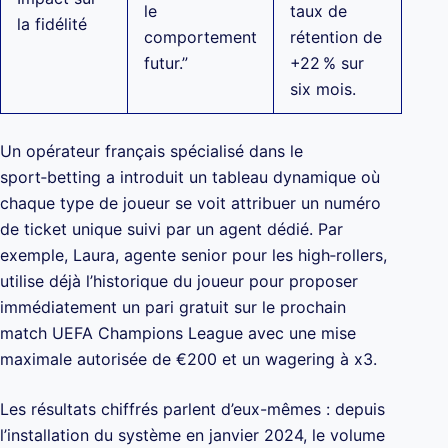
le
taux de
la fidélité
comportement
rétention de
futur.”
+22 % sur
six mois.
Un opérateur français spécialisé dans le
sport‑betting a introduit un tableau dynamique où
chaque type de joueur se voit attribuer un numéro
de ticket unique suivi par un agent dédié. Par
exemple, Laura, agente senior pour les high‑rollers,
utilise déjà l’historique du joueur pour proposer
immédiatement un pari gratuit sur le prochain
match UEFA Champions League avec une mise
maximale autorisée de €200 et un wagering à x3.
Les résultats chiffrés parlent d’eux-mêmes : depuis
l’installation du système en janvier 2024, le volume