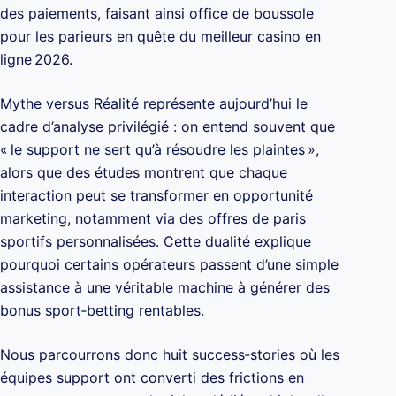
des paiements, faisant ainsi office de boussole
pour les parieurs en quête du meilleur casino en
ligne 2026.
Mythe versus Réalité représente aujourd’hui le
cadre d’analyse privilégié : on entend souvent que
« le support ne sert qu’à résoudre les plaintes »,
alors que des études montrent que chaque
interaction peut se transformer en opportunité
marketing, notamment via des offres de paris
sportifs personnalisées. Cette dualité explique
pourquoi certains opérateurs passent d’une simple
assistance à une véritable machine à générer des
bonus sport‑betting rentables.
Nous parcourrons donc huit success‑stories où les
équipes support ont converti des frictions en