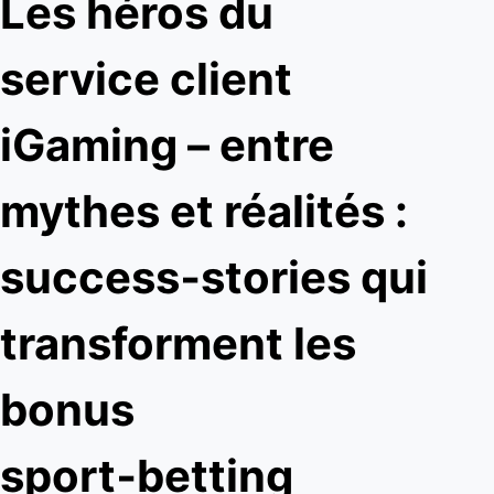
Les héros du
service client
iGaming – entre
mythes et réalités :
success‑stories qui
transforment les
bonus
sport‑betting