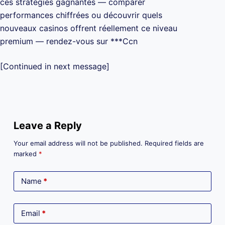
ces stratégies gagnantes — comparer
performances chiffrées ou découvrir quels
nouveaux casinos offrent réellement ce niveau
premium — rendez-vous sur ***Ccn
[Continued in next message]
Leave a Reply
Your email address will not be published.
Required fields are
marked
*
Name
*
Email
*