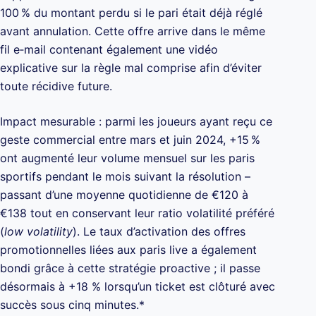
100 % du montant perdu si le pari était déjà réglé
avant annulation. Cette offre arrive dans le même
fil e‑mail contenant également une vidéo
explicative sur la règle mal comprise afin d’éviter
toute récidive future.
Impact mesurable : parmi les joueurs ayant reçu ce
geste commercial entre mars et juin 2024, +15 %
ont augmenté leur volume mensuel sur les paris
sportifs pendant le mois suivant la résolution –
passant d’une moyenne quotidienne de €120 à
€138 tout en conservant leur ratio volatilité préféré
(
low volatility
). Le taux d’activation des offres
promotionnelles liées aux paris live a également
bondi grâce à cette stratégie proactive ; il passe
désormais à +18 % lorsqu’un ticket est clôturé avec
succès sous cinq minutes.*