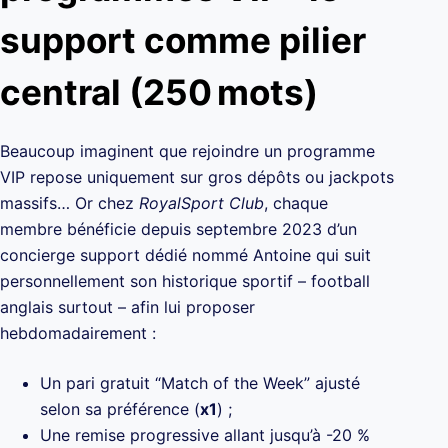
support comme pilier
central (250 mots)
Beaucoup imaginent que rejoindre un programme
VIP repose uniquement sur gros dépôts ou jackpots
massifs… Or chez
RoyalSport Club
, chaque
membre bénéficie depuis septembre 2023 d’un
concierge support dédié nommé Antoine qui suit
personnellement son historique sportif – football
anglais surtout – afin lui proposer
hebdomadairement :
Un pari gratuit “Match of the Week” ajusté
selon sa préférence (
x1
) ;
Une remise progressive allant jusqu’à -20 %