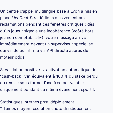
Un centre d’appel multilingue basé à Lyon a mis en
place
LiveChat Pro
, dédié exclusivement aux
réclamations pendant ces fenêtres critiques : dès
qu’un joueur signale une incohérence («côté hors
jeu non comptabilisé»), votre message arrive
immédiatement devant un superviseur spécialisé
qui valide ou infirme via API directe auprès du
moteur odds.
Si validation positive → activation automatique du
“cash‑back live” équivalent à 100 % du stake perdu
ou remise sous forme d’une free bet valable
uniquement pendant ce même événement sportif.
Statistiques internes post-déploiement :
* Temps moyen résolution chute drastiquement