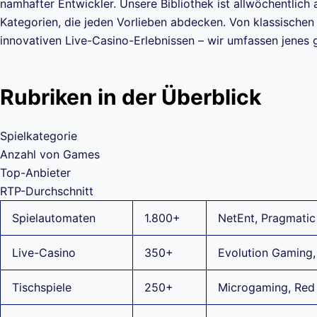
namhafter Entwickler. Unsere Bibliothek ist allwöchentlich
Kategorien, die jeden Vorlieben abdecken. Von klassischen
innovativen Live-Casino-Erlebnissen – wir umfassen jenes
Rubriken in der Überblick
Spielkategorie
Anzahl von Games
Top-Anbieter
RTP-Durchschnitt
Spielautomaten
1.800+
NetEnt, Pragmatic
Live-Casino
350+
Evolution Gaming,
Tischspiele
250+
Microgaming, Red 