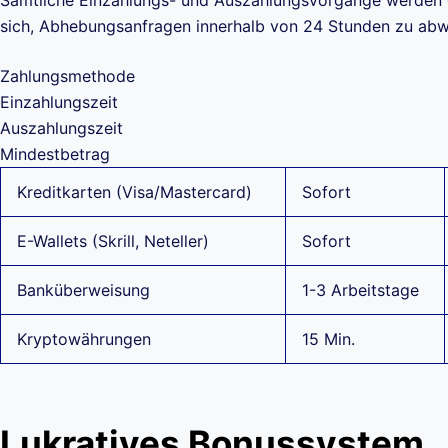
Sämtliche Einzahlungs- und Auszahlungsvorgänge werden g
sich, Abhebungsanfragen innerhalb von 24 Stunden zu abw
Zahlungsmethode
Einzahlungszeit
Auszahlungszeit
Mindestbetrag
Kreditkarten (Visa/Mastercard)
Sofort
E-Wallets (Skrill, Neteller)
Sofort
Banküberweisung
1-3 Arbeitstage
Kryptowährungen
15 Min.
Lukratives Bonussystem