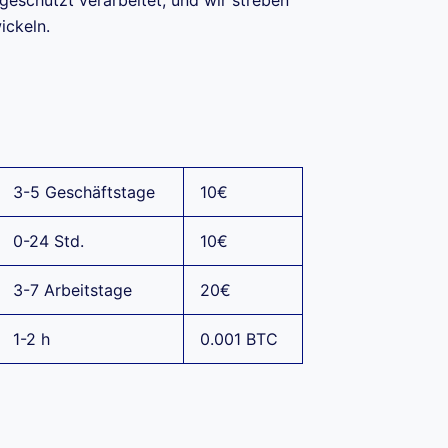
eschützt verarbeitet, und wir streben
ickeln.
3-5 Geschäftstage
10€
0-24 Std.
10€
3-7 Arbeitstage
20€
1-2 h
0.001 BTC