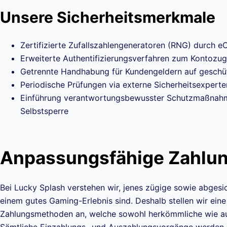
Unsere Sicherheitsmerkmale
Zertifizierte Zufallszahlengeneratoren (RNG) durch 
Erweiterte Authentifizierungsverfahren zum Kontozugr
Getrennte Handhabung für Kundengeldern auf geschü
Periodische Prüfungen via externe Sicherheitsexperte
Einführung verantwortungsbewusster Schutzmaßnah
Selbstsperre
Anpassungsfähige Zahlu
Bei Lucky Splash verstehen wir, jenes zügige sowie abgesi
einem gutes Gaming-Erlebnis sind. Deshalb stellen wir eine
Zahlungsmethoden an, welche sowohl herkömmliche wie au