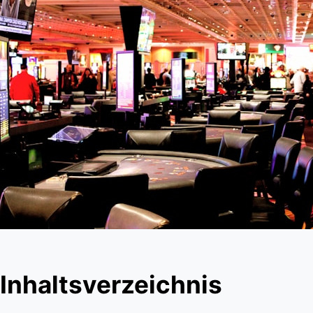
Inhaltsverzeichnis