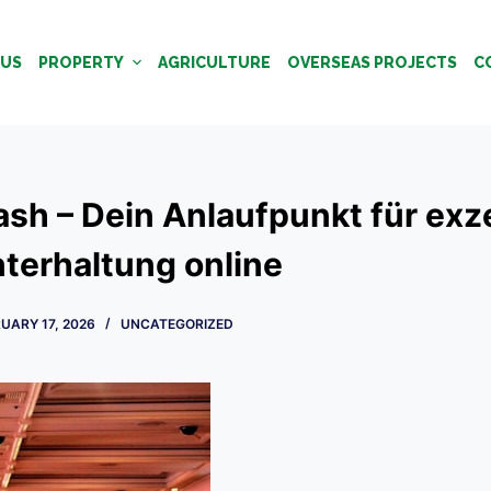
 US
PROPERTY
AGRICULTURE
OVERSEAS PROJECTS
C
sh – Dein Anlaufpunkt für exz
terhaltung online
UARY 17, 2026
UNCATEGORIZED