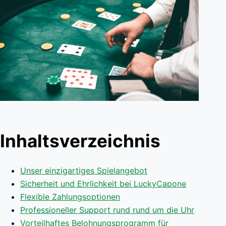
Inhaltsverzeichnis
Unser einzigartiges Spielangebot
Sicherheit und Ehrlichkeit bei LuckyCapone
Flexible Zahlungsoptionen
Professioneller Support rund rund um die Uhr
Vorteilhaftes Belohnungsprogramm für