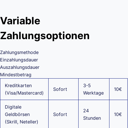
Variable
Zahlungsoptionen
Zahlungsmethode
Einzahlungsdauer
Auszahlungsdauer
Mindestbetrag
Kreditkarten
3-5
Sofort
10€
(Visa/Mastercard)
Werktage
Digitale
24
Geldbörsen
Sofort
10€
Stunden
(Skrill, Neteller)