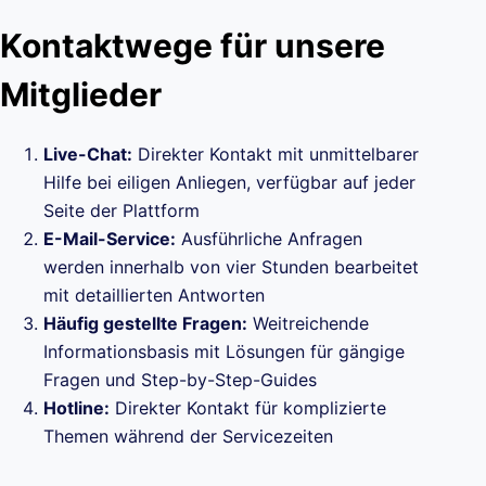
Kontaktwege für unsere
Mitglieder
Live-Chat:
Direkter Kontakt mit unmittelbarer
Hilfe bei eiligen Anliegen, verfügbar auf jeder
Seite der Plattform
E-Mail-Service:
Ausführliche Anfragen
werden innerhalb von vier Stunden bearbeitet
mit detaillierten Antworten
Häufig gestellte Fragen:
Weitreichende
Informationsbasis mit Lösungen für gängige
Fragen und Step-by-Step-Guides
Hotline:
Direkter Kontakt für komplizierte
Themen während der Servicezeiten