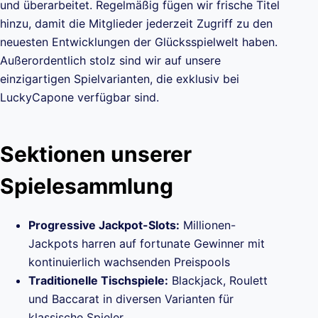
und überarbeitet. Regelmäßig fügen wir frische Titel
hinzu, damit die Mitglieder jederzeit Zugriff zu den
neuesten Entwicklungen der Glücksspielwelt haben.
Außerordentlich stolz sind wir auf unsere
einzigartigen Spielvarianten, die exklusiv bei
LuckyCapone verfügbar sind.
Sektionen unserer
Spielesammlung
Progressive Jackpot-Slots:
Millionen-
Jackpots harren auf fortunate Gewinner mit
kontinuierlich wachsenden Preispools
Traditionelle Tischspiele:
Blackjack, Roulett
und Baccarat in diversen Varianten für
klassische Spieler