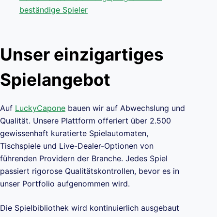
beständige Spieler
Unser einzigartiges
Spielangebot
Auf
LuckyCapone
bauen wir auf Abwechslung und
Qualität. Unsere Plattform offeriert über 2.500
gewissenhaft kuratierte Spielautomaten,
Tischspiele und Live-Dealer-Optionen von
führenden Providern der Branche. Jedes Spiel
passiert rigorose Qualitätskontrollen, bevor es in
unser Portfolio aufgenommen wird.
Die Spielbibliothek wird kontinuierlich ausgebaut