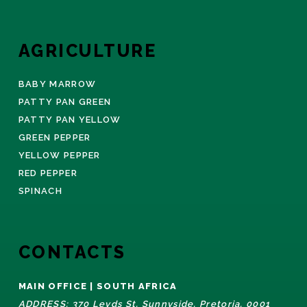
AGRICULTURE
BABY MARROW
PATTY PAN GREEN
PATTY PAN YELLOW
GREEN PEPPER
YELLOW PEPPER
RED PEPPER
SPINACH
CONTACTS
MAIN OFFICE | SOUTH AFRICA
ADDRESS: 370 Leyds St, Sunnyside, Pretoria, 0001