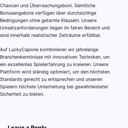
Chancen und Überraschungsboni. Sämtliche
Bonusangebote verfügen über durchsichtige
Bedingungen ohne getarnte Klauseln. Unsere
Umsatzanforderungen liegen im fairen Bereich und
sind innerhalb realistischer Zeiträume erfüllbar.
Auf LuckyCapone kombinieren wir jahrelange
Branchenkenntnisse mit innovativen Techniken, um
ein exzellentes Spielerfahrung zu kreieren. Unsere
Plattform wird ständig optimiert, um den höchsten
Standards gerecht zu entsprechen und unseren
Spielern höchste Unterhaltung bei gewährleisteter
Sicherheit zu bieten.
Leave a Reply