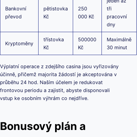
jeden až
Bankovní
pětistovka
250
tři
převod
Kč
000 Kč
pracovní
dny
třístovka
500000
Maximálně
Kryptoměny
Kč
Kč
30 minut
Výplatní operace z zdejšího casina jsou vyřizovány
účinně, přičemž majorita žádostí je akceptována v
průběhu 24 hod. Naším účelem je redukovat
frontovou periodu a zajistit, abyste disponovali
vstup ke osobním výhrám co nejdříve.
Bonusový plán a