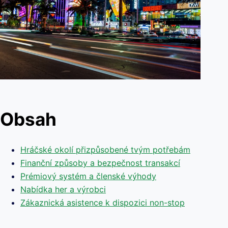
Obsah
Hráčské okolí přizpůsobené tvým potřebám
Finanční způsoby a bezpečnost transakcí
Prémiový systém a členské výhody
Nabídka her a výrobci
Zákaznická asistence k dispozici non-stop