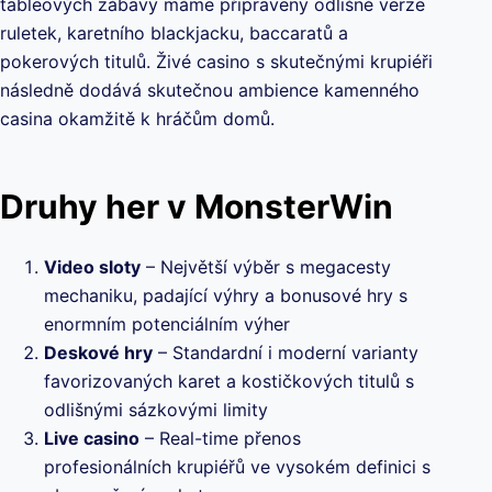
tableových zábavy máme připraveny odlišné verze
ruletek, karetního blackjacku, baccaratů a
pokerových titulů. Živé casino s skutečnými krupiéři
následně dodává skutečnou ambience kamenného
casina okamžitě k hráčům domů.
Druhy her v MonsterWin
Video sloty
– Největší výběr s megacesty
mechaniku, padající výhry a bonusové hry s
enormním potenciálním výher
Deskové hry
– Standardní i moderní varianty
favorizovaných karet a kostičkových titulů s
odlišnými sázkovými limity
Live casino
– Real-time přenos
profesionálních krupiéřů ve vysokém definici s