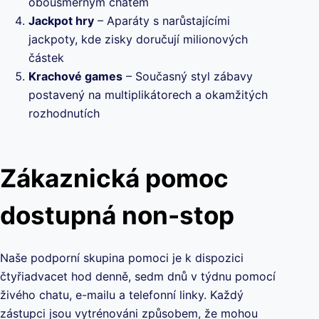
obousměrným chatem
Jackpot hry
– Aparáty s narůstajícími
jackpoty, kde zisky doručují milionových
částek
Krachové games
– Současný styl zábavy
postavený na multiplikátorech a okamžitých
rozhodnutích
Zákaznická pomoc
dostupná non-stop
Naše podporní skupina pomoci je k dispozici
čtyřiadvacet hod denně, sedm dnů v týdnu pomocí
živého chatu, e-mailu a telefonní linky. Každý
zástupci jsou vytrénováni způsobem, že mohou