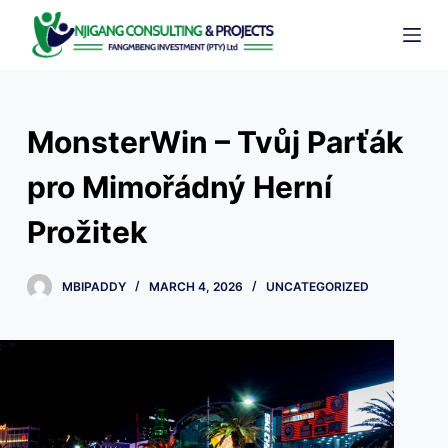
S
k
i
p
t
MonsterWin – Tvůj Parťák
o
c
pro Mimořádný Herní
o
Prožitek
n
t
e
MBIPADDY
MARCH 4, 2026
UNCATEGORIZED
n
t