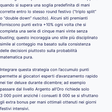
quando si supera una soglia predefinita di mani
corrette entro lo stesso round festivo (“triplo split”
o “double down” riuscito). Alcuni siti premianti
forniscono punti extra +10% ogni volta che si
completa una serie di cinque mani vinte senza
busting; questo incoraggia uno stile più disciplinato
simile al conteggio ma basato sulla consistenza
delle decisioni piuttosto sulla probabilità
matematica pura.
Integrare questa strategia con l’accumulo punti
permette ai giocatori esperti d’avanzamento rapido
nei tier deluxe durante dicembre; ad esempio
passare dal livello Argento all’Oro richiede solo
3 000 point anziché i consueti 8 000 se si sfruttano
gli extra bonus per mani ottimali ottenuti nei giorni
festivi intensivi.