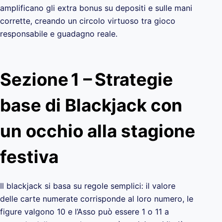
amplificano gli extra bonus su depositi e sulle mani
corrette, creando un circolo virtuoso tra gioco
responsabile e guadagno reale.
Sezione 1 – Strategie
base di Blackjack con
un occhio alla stagione
festiva
Il blackjack si basa su regole semplici: il valore
delle carte numerate corrisponde al loro numero, le
figure valgono 10 e l’Asso può essere 1 o 11 a