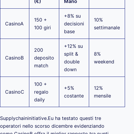
(€)
Mano
+8% su
150 +
10%
CasinoA
decisioni
100 giri
settimanale
base
+12% su
200
split &
8%
CasinoB
deposito
double
weekend
match
down
100 +
+5%
12%
CasinoC
regalo
costante
mensile
daily
Supplychaininitiative.Eu ha testato questi tre
operatori nello scorso dicembre evidenziando
come CasinoB offra il miglior rapporto tra punti