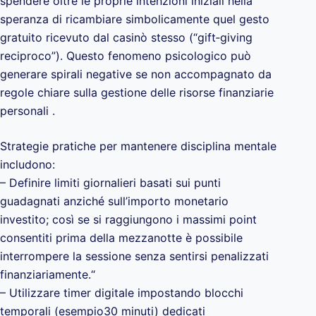
spendere oltre le proprie intenzioni iniziali nella
speranza di ricambiare simbolicamente quel gesto
gratuito ricevuto dal casinò stesso (“gift‑giving
reciproco”). Questo fenomeno psicologico può
generare spirali negative se non accompagnato da
regole chiare sulla gestione delle risorse finanziarie
personali .
Strategie pratiche per mantenere disciplina mentale
includono:
– Definire limiti giornalieri basati sui punti
guadagnati anziché sull’importo monetario
investito; così se si raggiungono i massimi point
consentiti prima della mezzanotte è possibile
interrompere la sessione senza sentirsi penalizzati
finanziariamente.“
– Utilizzare timer digitale impostando blocchi
temporali (esempio​30 minuti​) dedicati