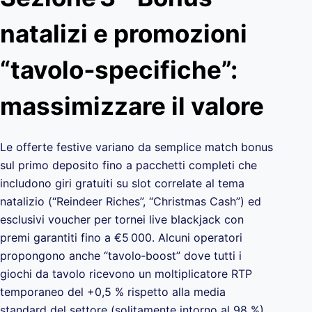
natalizi e promozioni
“tavolo‑specifiche”:
massimizzare il valore
Le offerte festive variano da semplice match bonus
sul primo deposito fino a pacchetti completi che
includono giri gratuiti su slot correlate al tema
natalizio (“Reindeer Riches”, “Christmas Cash”) ed
esclusivi voucher per tornei live blackjack con
premi garantiti fino a €5 000. Alcuni operatori
propongono anche “tavolo‑boost” dove tutti i
giochi da tavolo ricevono un moltiplicatore RTP
temporaneo del +0,5 % rispetto alla media
standard del settore (solitamente intorno al 98 %).