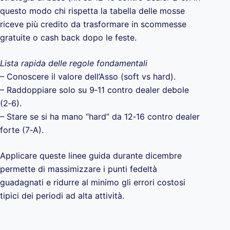
questo modo chi rispetta la tabella delle mosse
riceve più credito da trasformare in scommesse
gratuite o cash back dopo le feste.
Lista rapida delle regole fondamentali
– Conoscere il valore dell’Asso (soft vs hard).
– Raddoppiare solo su 9‑11 contro dealer debole
(2‑6).
– Stare se si ha mano “hard” da 12‑16 contro dealer
forte (7‑A).
Applicare queste linee guida durante dicembre
permette di massimizzare i punti fedeltà
guadagnati e ridurre al minimo gli errori costosi
tipici dei periodi ad alta attività.