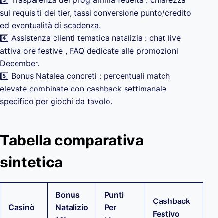
3️⃣ Trasparenza del programma fedeltà : chiarezza
sui requisiti dei tier, tassi conversione punto/credito
ed eventualità di scadenza.
4️⃣ Assistenza clienti tematica natalizia : chat live
attiva ore festive , FAQ dedicate alle promozioni
December.
5️⃣ Bonus Natalea concreti : percentuali match
elevate combinate con cashback settimanale
specifico per giochi da tavolo.
Tabella comparativa
sintetica
Bonus
Punti
Cashback
Casinò
Natalizio
Per
Festivo