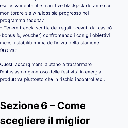
esclusivamente alle mani live blackjack durante cui
monitorare sia win/loss sia progresso nel
programma fedeltà.”
– Tenere traccia scritta dei regali ricevuti dal casinò
(bonus %, voucher) confrontandoli con gli obiettivi
mensili stabiliti prima dell’inizio della stagione
festiva.”
Questi accorgimenti aiutano a trasformare
l’entusiasmo generoso delle festività in energia
produttiva piuttosto che in rischio incontrollato .
Sezione 6 – Come
scegliere il miglior