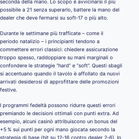
seconda della mano. Lo scopo è avvicinarsi il più
possibile a 21 senza superarlo, battere la mano del
dealer che deve fermarsi su soft‑17 o più alto.
Durante le settimane più trafficate – come il
periodo natalizio – i principianti tendono a
commettere errori classici: chiedere assicurazione
troppo spesso, raddoppiare su mani marginali o
confondere le strategie “hard” e “soft”. Questi sbagli
si accentuano quando il tavolo è affollato da nuovi
arrivati desiderosi di approfittare delle promozioni
festive.
I programmi fedeltà possono ridurre questi errori
premiando le decisioni ottimali con punti extra. Ad
esempio, alcuni casinò attribuiscono un bonus del
+5 % sui punti per ogni mano giocata secondo la
strategia di base (hit su 12‑16 contro dealer 2‑6). In