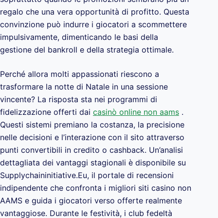
regalo che una vera opportunità di profitto. Questa
convinzione può indurre i giocatori a scommettere
impulsivamente, dimenticando le basi della
gestione del bankroll e della strategia ottimale.
Perché allora molti appassionati riescono a
trasformare la notte di Natale in una sessione
vincente? La risposta sta nei programmi di
fidelizzazione offerti dai
casinò online non aams
.
Questi sistemi premiano la costanza, la precisione
nelle decisioni e l’interazione con il sito attraverso
punti convertibili in credito o cashback. Un’analisi
dettagliata dei vantaggi stagionali è disponibile su
Supplychaininitiative.Eu, il portale di recensioni
indipendente che confronta i migliori siti casino non
AAMS e guida i giocatori verso offerte realmente
vantaggiose. Durante le festività, i club fedeltà