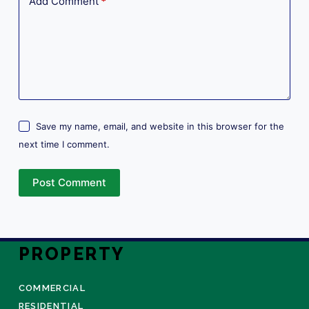
Add Comment
*
Save my name, email, and website in this browser for the
next time I comment.
Post Comment
PROPERTY
COMMERCIAL
RESIDENTIAL