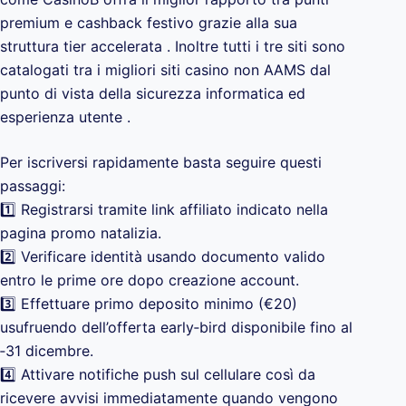
premium e cashback festivo grazie alla sua
struttura tier accelerata . Inoltre tutti i tre siti sono
catalogati tra i migliori siti casino non AAMS dal
punto di vista della sicurezza informatica ed
esperienza utente .
Per iscriversi rapidamente basta seguire questi
passaggi:
1️⃣ Registrarsi tramite link affiliato indicato nella
pagina promo natalizia.
2️⃣ Verificare identità usando documento valido
entro le prime ore dopo creazione account.
3️⃣ Effettuare primo deposito minimo (€20)
usufruendo dell’offerta early‑bird disponibile fino al
‑31 dicembre.
4️⃣ Attivare notifiche push sul cellulare così da
ricevere avvisi immediatamente quando vengono