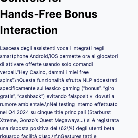
Hands‑Free Bonus
Interaction
L’ascesa degli assistenti vocali integrati negli
smartphone Android/iOS permette ora ai giocatori
di attivare offerte usando solo comandi
verbali.“Hey Casino, dammi i miei free
spins”.\nQuesta funzionalità sfrutta NLP addestrati
specificamente sul lessico gaming (“bonus”, “giro
gratis”, “cashback”) evitando falspositivi dovuti a
rumore ambientale.\nNel testing interno effettuato
nel Q4 2024 su cinque title principali (Starburst
Xtreme, Gonzo’s Quest Megaways…) si è registrata
una risposta positiva del (62\%) degli utenti beta
riguardo facilità d’uso.\n\nGestures tattile