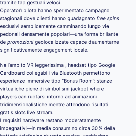
tramite tap gestuali veloci.
Operatorì pilota hanno sperimentato campagne
stagionali dove clienti hanno guadagnato
free spins
esclusivi semplicemente camminando lungo vie
pedonali densamente popolari—una forma brillante
de
promozioni
geolocalizzate capace d’aumentarne
significativamente engagement locale.
Nell’ambito VR leggerissima , headset tipo Google
Cardboard collegabili via Bluetooth permettono
esperienze immersive tipo “Bonus Room”: stanze
virtualiche piene di simbolismi jackpot where
players can ruotarsi intorno ad animazioni
tridimensionalistiche mentre attendono risultati
gratis slots live stream.
I requisiti hardware restano moderatamente
impegnativi—in media consumino circa ​30 % della