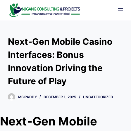
S
k
i
p
t
Next‑Gen Mobile Casino
o
c
Interfaces: Bonus
o
Innovation Driving the
n
t
Future of Play
e
n
MBIPADDY
DECEMBER 1, 2025
UNCATEGORIZED
t
Next‑Gen Mobile