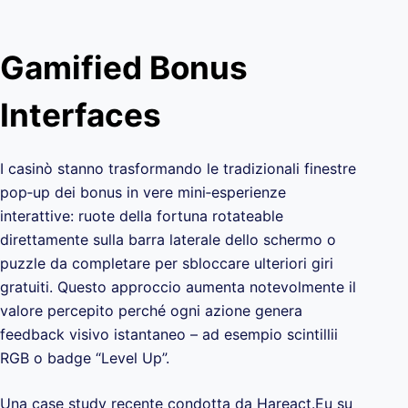
Gamified Bonus
Interfaces
I casinò stanno trasformando le tradizionali finestre
pop‑up dei bonus in vere mini‑esperienze
interattive: ruote della fortuna rotateable
direttamente sulla barra laterale dello schermo o
puzzle da completare per sbloccare ulteriori giri
gratuiti. Questo approccio aumenta notevolmente il
valore percepito perché ogni azione genera
feedback visivo istantaneo – ad esempio scintillii
RGB o badge “Level Up”.
Una case study recente condotta da Hareact.Eu su