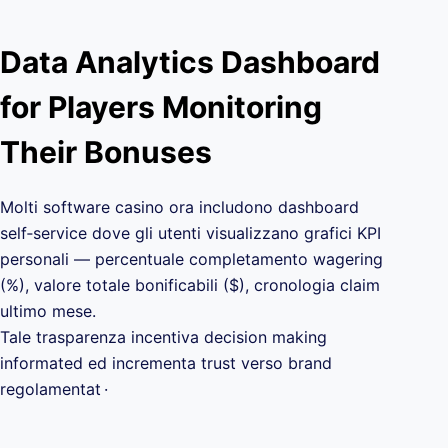
Data Analytics Dashboard
for Players Monitoring
Their Bonuses
Molti software casino ora includono dashboard
self‑service dove gli utenti visualizzano grafici KPI
personali — percentuale completamento wagering
(%), valore totale bonificabili ($), cronologia claim
ultimo mese.
Tale trasparenza incentiva decision making
informated ed incrementa trust verso brand
regolamentat ·