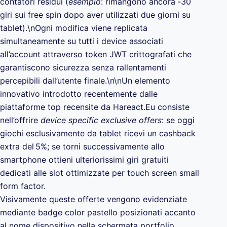
contatori residui (
esempio
: rimangono ancora ‑30
giri sui free spin dopo aver utilizzati due giorni su
tablet).\nOgni modifica viene replicata
simultaneamente su tutti i device associati
all’account attraverso token JWT crittografati che
garantiscono sicurezza senza rallentamenti
percepibili dall’utente finale.\n\nUn elemento
innovativo introdotto recentemente dalle
piattaforme top recensite da Hareact.Eu consiste
nell’offrire
device specific exclusive offers
: se oggi
giochi esclusivamente da tablet ricevi un cashback
extra del 5%; se torni successivamente allo
smartphone ottieni ulteriorissimi giri gratuiti
dedicati alle slot ottimizzate per touch screen small
form factor.
Visivamente queste offerte vengono evidenziate
mediante badge color pastello posizionati accanto
al nome dispositivo nella schermata portfolio