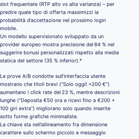
slot frequentate (RTP alto vs alta varianza) – per
predire quale tipo di offerta massimizzi la
probabilità d’accettazione nel prossimo login
mobile.
Un modello supervisionato sviluppato da un
provider europeo mostra precisione del 84 % nel
suggerire bonusi personalizzati rispetto alla media
static​a del settore (35 % inferior).*
Le prove A/B condotte sull’interfaccia utente
mostrano che titoli brevi (“Solo oggi! +200 €”)
aumentano i click rate del 23 %, mentre descrizioni
lunghe (“Deposita €50 ora e ricevi fino a €200 +
100 giri extra”) migliorano solo quando inserite
sotto forme grafiche minimaliste.
La chiave sta nell’allineamento fra dimensione
carattere sullo schermo piccolo e messaggio