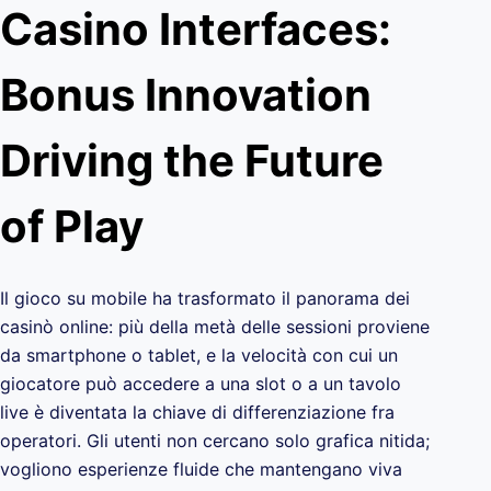
Casino Interfaces:
Bonus Innovation
Driving the Future
of Play
Il gioco su mobile ha trasformato il panorama dei
casinò online: più della metà delle sessioni proviene
da smartphone o tablet, e la velocità con cui un
giocatore può accedere a una slot o a un tavolo
live è diventata la chiave di differenziazione fra
operatori. Gli utenti non cercano solo grafica nitida;
vogliono esperienze fluide che mantengano viva