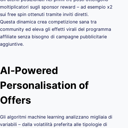
moltiplicatori sugli sponsor reward – ad esempio x2
sui free spin ottenuti tramite inviti diretti.
Questa dinamica crea competizione sana tra
community ed eleva gli effetti virali del programma
affiliate senza bisogno di campagne pubblicitarie
aggiuntive.
AI‑Powered
Personalisation of
Offers
Gli algoritmi machine learning analizzano migliaia di
variabili – dalla volatilità preferita alle tipologie di