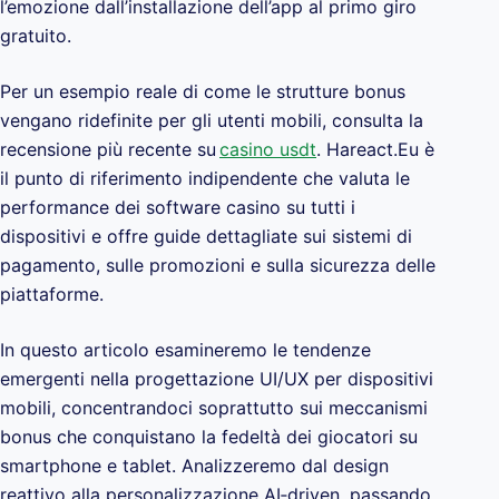
l’emozione dall’installazione dell’app al primo giro
gratuito.
Per un esempio reale di come le strutture bonus
vengano ridefinite per gli utenti mobili, consulta la
recensione più recente su
casino usdt
. Hareact.Eu è
il punto di riferimento indipendente che valuta le
performance dei software casino su tutti i
dispositivi e offre guide dettagliate sui sistemi di
pagamento, sulle promozioni e sulla sicurezza delle
piattaforme.
In questo articolo esamineremo le tendenze
emergenti nella progettazione UI/UX per dispositivi
mobili, concentrandoci soprattutto sui meccanismi
bonus che conquistano la fedeltà dei giocatori su
smartphone e tablet. Analizzeremo dal design
reattivo alla personalizzazione AI‑driven, passando