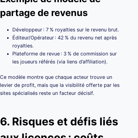
partage de revenus
Développeur : 7 % royalties sur le revenu brut.
Éditeur/Opérateur : 42 % du revenu net après
royalties.
Plateforme de revue : 3 % de commission sur
les joueurs référés (via liens d’affiliation).
Ce modèle montre que chaque acteur trouve un
levier de profit, mais que la visibilité offerte par les
sites spécialisés reste un facteur décisif.
6. Risques et défis liés
aux licences : coûts