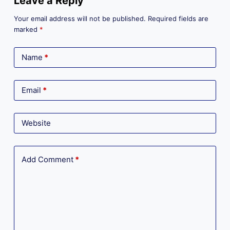
Leave a Reply
Your email address will not be published.
Required fields are
marked
*
Name
*
Email
*
Website
Add Comment
*