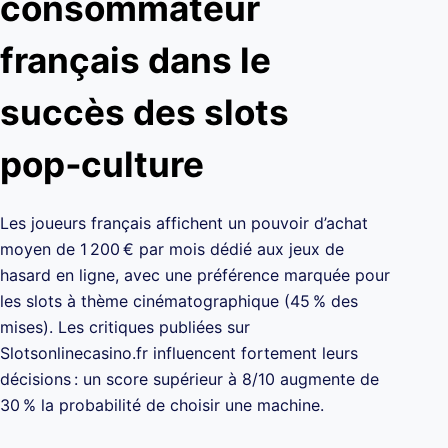
consommateur
français dans le
succès des slots
pop‑culture
Les joueurs français affichent un pouvoir d’achat
moyen de 1 200 € par mois dédié aux jeux de
hasard en ligne, avec une préférence marquée pour
les slots à thème cinématographique (45 % des
mises). Les critiques publiées sur
Slotsonlinecasino.fr influencent fortement leurs
décisions : un score supérieur à 8/10 augmente de
30 % la probabilité de choisir une machine.