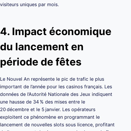
visiteurs uniques par mois.
4. Impact économique
du lancement en
période de fêtes
Le Nouvel An représente le pic de trafic le plus
important de l’année pour les casinos français. Les
données de l’Autorité Nationale des Jeux indiquent
une hausse de 34 % des mises entre le
20 décembre et le 5 janvier. Les opérateurs
exploitent ce phénomène en programmant le
lancement de nouvelles slots sous licence, profitant