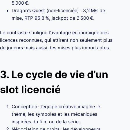
5 000 €.
Dragon’s Quest (non‑licenciée) : 3,2 M€ de
mise, RTP 95,8 %, jackpot de 2 500 €.
Le contraste souligne l’avantage économique des
licences reconnues, qui attirent non seulement plus
de joueurs mais aussi des mises plus importantes.
3. Le cycle de vie d’un
slot licencié
Conception : l’équipe créative imagine le
thème, les symboles et les mécaniques
inspirées du film ou de la série.
Négociation de droits : les développeurs