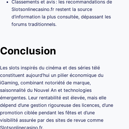
Classements et avis : les recommandations de
Slotsonlinecasino.fr restent la source
d’information la plus consultée, dépassant les
forums traditionnels.
Conclusion
Les slots inspirés du cinéma et des séries télé
constituent aujourd’hui un pilier économique du
iGaming, combinant notoriété de marque,
saisonnalité du Nouvel An et technologies
émergentes. Leur rentabilité est élevée, mais elle
dépend d’une gestion rigoureuse des licences, d’une
promotion ciblée pendant les fêtes et d’une
visibilité assurée par des sites de revue comme
Slotsonlinecasino.fr.