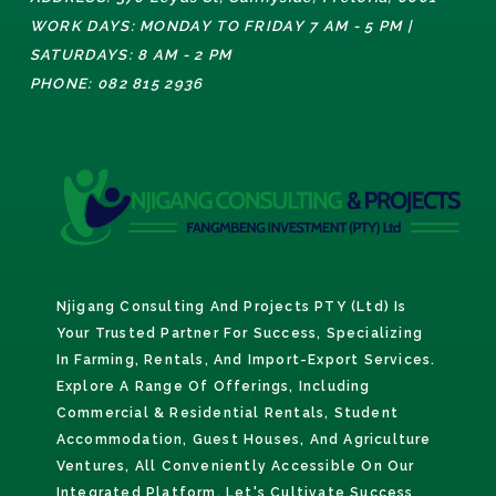
WORK DAYS: MONDAY TO FRIDAY 7 AM - 5 PM |
SATURDAYS: 8 AM - 2 PM
PHONE: 082 815 2936
Njigang Consulting And Projects PTY (Ltd) Is
Your Trusted Partner For Success, Specializing
In Farming, Rentals, And Import-Export Services.
Explore A Range Of Offerings, Including
Commercial & Residential Rentals, Student
Accommodation, Guest Houses, And Agriculture
Ventures, All Conveniently Accessible On Our
Integrated Platform. Let's Cultivate Success