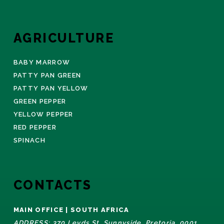
AGRICULTURE
BABY MARROW
PATTY PAN GREEN
PATTY PAN YELLOW
GREEN PEPPER
YELLOW PEPPER
RED PEPPER
SPINACH
CONTACTS
MAIN OFFICE | SOUTH AFRICA
ADDRESS: 370 Leyds St, Sunnyside, Pretoria, 0001