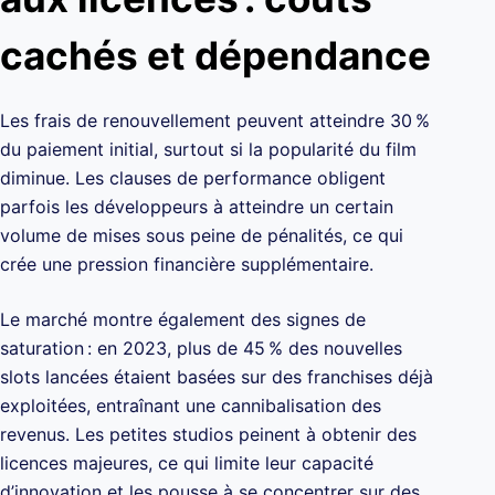
cachés et dépendance
Les frais de renouvellement peuvent atteindre 30 %
du paiement initial, surtout si la popularité du film
diminue. Les clauses de performance obligent
parfois les développeurs à atteindre un certain
volume de mises sous peine de pénalités, ce qui
crée une pression financière supplémentaire.
Le marché montre également des signes de
saturation : en 2023, plus de 45 % des nouvelles
slots lancées étaient basées sur des franchises déjà
exploitées, entraînant une cannibalisation des
revenus. Les petites studios peinent à obtenir des
licences majeures, ce qui limite leur capacité
d’innovation et les pousse à se concentrer sur des