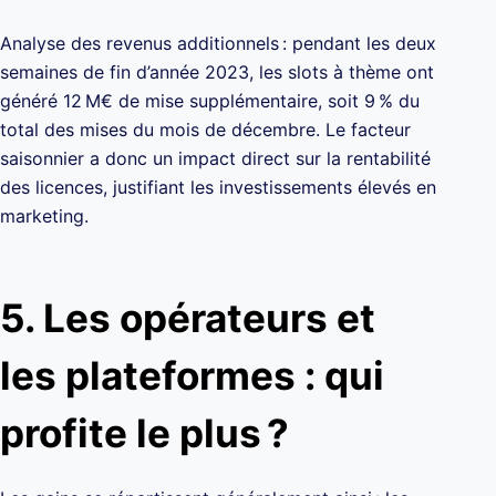
Analyse des revenus additionnels : pendant les deux
semaines de fin d’année 2023, les slots à thème ont
généré 12 M€ de mise supplémentaire, soit 9 % du
total des mises du mois de décembre. Le facteur
saisonnier a donc un impact direct sur la rentabilité
des licences, justifiant les investissements élevés en
marketing.
5. Les opérateurs et
les plateformes : qui
profite le plus ?