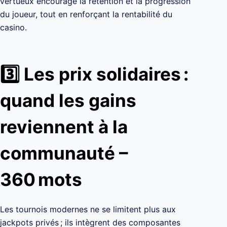
vertueux encourage la rétention et la progression
du joueur, tout en renforçant la rentabilité du
casino.
3️⃣ Les prix solidaires :
quand les gains
reviennent à la
communauté –
360 mots
Les tournois modernes ne se limitent plus aux
jackpots privés ; ils intègrent des composantes