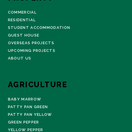
COMMERCIAL
RESIDENTIAL
STUDENT ACCOMMODATION
GUEST HOUSE
OVERSEAS PROJECTS
UPCOMING PROJECTS
ABOUT US
AGRICULTURE
BABY MARROW
PATTY PAN GREEN
PATTY PAN YELLOW
GREEN PEPPER
YELLOW PEPPER