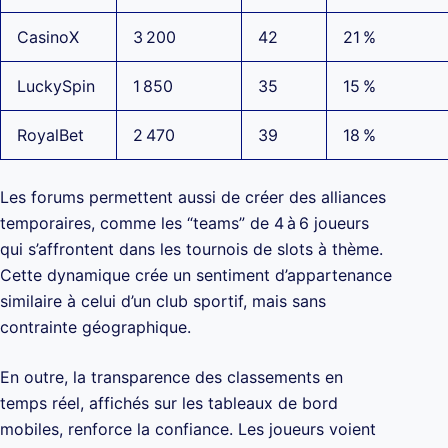
CasinoX
3 200
42
21 %
LuckySpin
1 850
35
15 %
RoyalBet
2 470
39
18 %
Les forums permettent aussi de créer des alliances
temporaires, comme les “teams” de 4 à 6 joueurs
qui s’affrontent dans les tournois de slots à thème.
Cette dynamique crée un sentiment d’appartenance
similaire à celui d’un club sportif, mais sans
contrainte géographique.
En outre, la transparence des classements en
temps réel, affichés sur les tableaux de bord
mobiles, renforce la confiance. Les joueurs voient