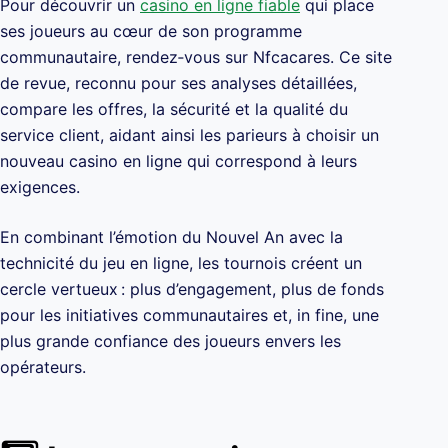
Pour découvrir un
casino en ligne fiable
qui place
ses joueurs au cœur de son programme
communautaire, rendez‑vous sur Nfcacares. Ce site
de revue, reconnu pour ses analyses détaillées,
compare les offres, la sécurité et la qualité du
service client, aidant ainsi les parieurs à choisir un
nouveau casino en ligne qui correspond à leurs
exigences.
En combinant l’émotion du Nouvel An avec la
technicité du jeu en ligne, les tournois créent un
cercle vertueux : plus d’engagement, plus de fonds
pour les initiatives communautaires et, in fine, une
plus grande confiance des joueurs envers les
opérateurs.