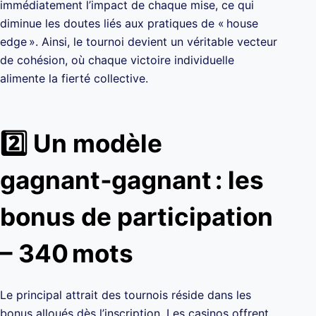
immédiatement l’impact de chaque mise, ce qui
diminue les doutes liés aux pratiques de « house
edge ». Ainsi, le tournoi devient un véritable vecteur
de cohésion, où chaque victoire individuelle
alimente la fierté collective.
2️⃣ Un modèle
gagnant‑gagnant : les
bonus de participation
– 340 mots
Le principal attrait des tournois réside dans les
bonus alloués dès l’inscription. Les casinos offrent