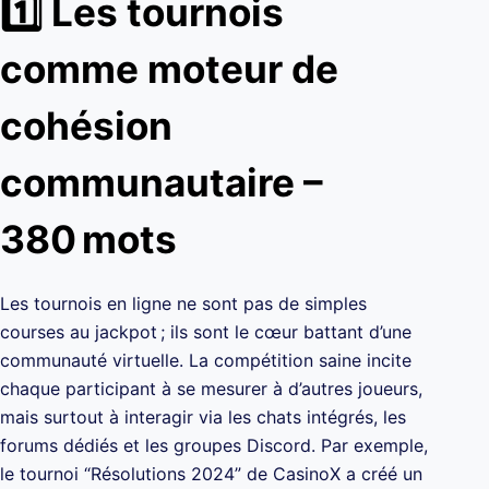
1️⃣ Les tournois
comme moteur de
cohésion
communautaire –
380 mots
Les tournois en ligne ne sont pas de simples
courses au jackpot ; ils sont le cœur battant d’une
communauté virtuelle. La compétition saine incite
chaque participant à se mesurer à d’autres joueurs,
mais surtout à interagir via les chats intégrés, les
forums dédiés et les groupes Discord. Par exemple,
le tournoi “Résolutions 2024” de CasinoX a créé un