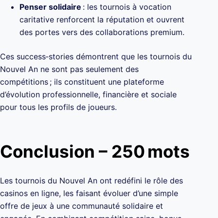
Penser solidaire
: les tournois à vocation
caritative renforcent la réputation et ouvrent
des portes vers des collaborations premium.
Ces success‑stories démontrent que les tournois du
Nouvel An ne sont pas seulement des
compétitions ; ils constituent une plateforme
d’évolution professionnelle, financière et sociale
pour tous les profils de joueurs.
Conclusion – 250 mots
Les tournois du Nouvel An ont redéfini le rôle des
casinos en ligne, les faisant évoluer d’une simple
offre de jeux à une communauté solidaire et