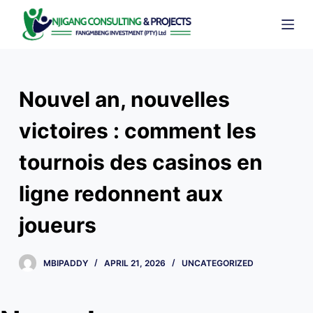
S
k
i
p
t
Nouvel an, nouvelles
o
c
victoires : comment les
o
tournois des casinos en
n
t
ligne redonnent aux
e
n
joueurs
t
MBIPADDY
APRIL 21, 2026
UNCATEGORIZED