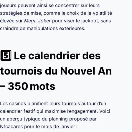
joueurs peuvent ainsi se concentrer sur leurs
stratégies de mise, comme le choix de la volatilité
élevée sur
Mega Joker
pour viser le jackpot, sans
craindre de manipulations extérieures.
5️⃣ Le calendrier des
tournois du Nouvel An
– 350 mots
Les casinos planifient leurs tournois autour d’un
calendrier festif qui maximise l’engagement. Voici
un aperçu typique du planning proposé par
Nfcacares pour le mois de janvier :