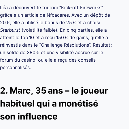
Léa a découvert le tournoi “Kick‑off Fireworks”
grâce à un article de Nfcacares. Avec un dépôt de
20 €, elle a utilisé le bonus de 25 € et a choisi
Starburst
(volatilité faible). En cinq parties, elle a
atteint le top 10 et a reçu 150 € de gains, qu’elle a
réinvestis dans le “Challenge Résolutions”. Résultat :
un solde de 380 € et une visibilité accrue sur le
forum du casino, où elle a reçu des conseils
personnalisés.
2. Marc, 35 ans – le joueur
habituel qui a monétisé
son influence