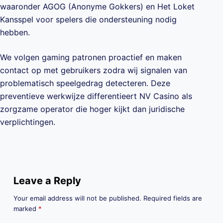
waaronder AGOG (Anonyme Gokkers) en Het Loket
Kansspel voor spelers die ondersteuning nodig
hebben.
We volgen gaming patronen proactief en maken
contact op met gebruikers zodra wij signalen van
problematisch speelgedrag detecteren. Deze
preventieve werkwijze differentieert NV Casino als
zorgzame operator die hoger kijkt dan juridische
verplichtingen.
Leave a Reply
Your email address will not be published.
Required fields are
marked
*