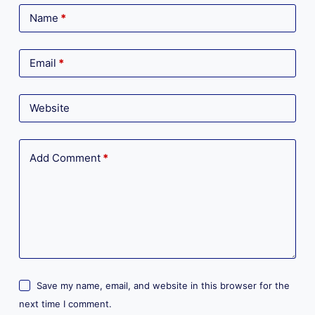
Name
*
Email
*
Website
Add Comment
*
Save my name, email, and website in this browser for the
next time I comment.