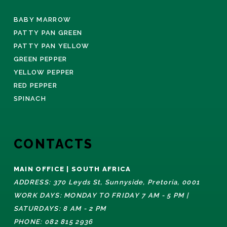
BABY MARROW
PATTY PAN GREEN
PATTY PAN YELLOW
GREEN PEPPER
YELLOW PEPPER
RED PEPPER
SPINACH
CONTACTS
MAIN OFFICE | SOUTH AFRICA
ADDRESS: 370 Leyds St, Sunnyside, Pretoria, 0001
WORK DAYS: MONDAY TO FRIDAY 7 AM - 5 PM |
SATURDAYS: 8 AM - 2 PM
PHONE: 082 815 2936