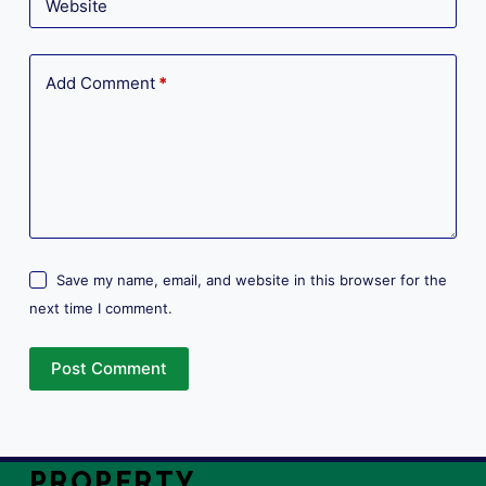
Website
Add Comment
*
Save my name, email, and website in this browser for the
next time I comment.
Post Comment
PROPERTY