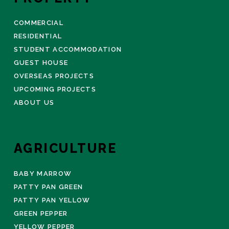
COMMERCIAL
RESIDENTIAL
STUDENT ACCOMMODATION
GUEST HOUSE
OVERSEAS PROJECTS
UPCOMING PROJECTS
ABOUT US
AGRICULTURE
BABY MARROW
PATTY PAN GREEN
PATTY PAN YELLOW
GREEN PEPPER
YELLOW PEPPER