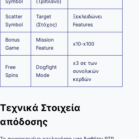
Symbol
(Τριπλάνο)
Scatter
Target
Ξεκλειδώνει
Symbol
(Στόχος)
Features
Bonus
Mission
x10-x100
Game
Feature
x3 σε των
Free
Dogfight
συνολικών
Spins
Mode
κερδών
Τεχνικά Στοιχεία
απόδοσης
Το συγκεκριμένο κουλοχέρης μας διαθέτει RTP