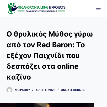
S
k
i
p
t
Ο θρυλικός Μύθος γύρω
o
c
από τον Red Baron: Το
o
εξέχον Παιχνίδι που
n
t
δεσπόζει στα online
e
n
καζίνο
t
MBIPADDY
APRIL 4, 2026
UNCATEGORIZED