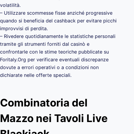
volatilità.
– Utilizzare scommesse fisse anziché progressive
quando si beneficia del cashback per evitare picchi
improvvisi di perdita.
– Rivedere quotidianamente le statistiche personali
tramite gli strumenti forniti dal casinò e
confrontarle con le stime teoriche pubblicate su
Foritaly.Org per verificare eventuali discrepanze
dovute a errori operativi o a condizioni non
dichiarate nelle offerte speciali.
Combinatoria del
Mazzo nei Tavoli Live
Blackjack