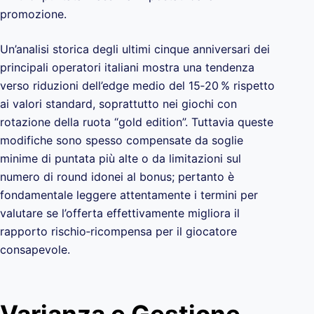
promozione.
Un’analisi storica degli ultimi cinque anniversari dei
principali operatori italiani mostra una tendenza
verso riduzioni dell’edge medio del 15‑20 % rispetto
ai valori standard, soprattutto nei giochi con
rotazione della ruota “gold edition”. Tuttavia queste
modifiche sono spesso compensate da soglie
minime di puntata più alte o da limitazioni sul
numero di round idonei al bonus; pertanto è
fondamentale leggere attentamente i termini per
valutare se l’offerta effettivamente migliora il
rapporto rischio‑ricompensa per il giocatore
consapevole.
Varianza e Gestione