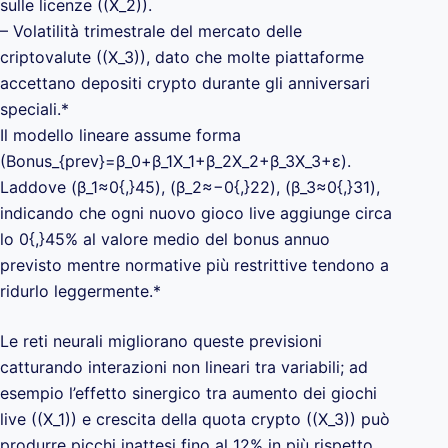
sulle licenze ((X_2)).
– Volatilità trimestrale del mercato delle
criptovalute ((X_3)), dato che molte piattaforme
accettano depositi crypto durante gli anniversari
speciali.*
Il modello lineare assume forma
(Bonus_{prev}=β_0+β_1X_1+β_2X_2+β_3X_3+ε).
Laddove (β_1≈0{,}45), (β_2≈−0{,}22), (β_3≈0{,}31),
indicando che ogni nuovo gioco live aggiunge circa
lo 0{,}45% al valore medio del bonus annuo
previsto mentre normative più restrittive tendono a
ridurlo leggermente.*
Le reti neurali migliorano queste previsioni
catturando interazioni non lineari tra variabili; ad
esempio l’effetto sinergico tra aumento dei giochi
live ((X_1)) e crescita della quota crypto ((X_3)) può
produrre picchi inattesi fino al 12% in più rispetto