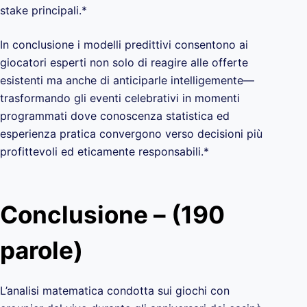
stake principali.*
In conclusione i modelli predittivi consentono ai
giocatori esperti non solo di reagire alle offerte
esistenti ma anche di anticiparle intelligemente—
trasformando gli eventi celebrativi in momenti
programmati dove conoscenza statistica ed
esperienza pratica convergono verso decisioni più
profittevoli ed eticamente responsabili.*
Conclusione – (190
parole)
L’analisi matematica condotta sui giochi con