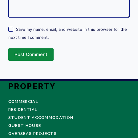
Save my name, email, and website in this browser for the
next time I comment.
Post Comment
PROPERTY
COMMERCIAL
RESIDENTIAL
STUDENT ACCOMMODATION
GUEST HOUSE
OVERSEAS PROJECTS