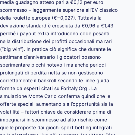
media guadagno atteso pari a €0,12 per euro
scommesso – leggermente superiore all’EV classico
della roulette europea (€−0,027). Tuttavia la
deviazione standard è cresciuta da €0,96 a €1,43
perché i payout extra introducono code pesanti
nella distribuzione dei profitti occasionali ma rari
(“big win”). In pratica ciò significa che durante le
settimane d’anniversario i giocatori possono
sperimentare picchi notevoli ma anche periodi
prolungati di perdita netta se non gestiscono
correttamente il bankroll secondo le linee guida
fornite da esperti citati su Foritaly.Org . La
simulazione Monte Carlo conferma quindi che le
offerte speciali aumentano sia l’opportunità sia la
volatilità – fattori chiave da considerare prima di
impegnarsi in scommesse ad alto rischio come
quelle proposte dai giochi sport betting integrati