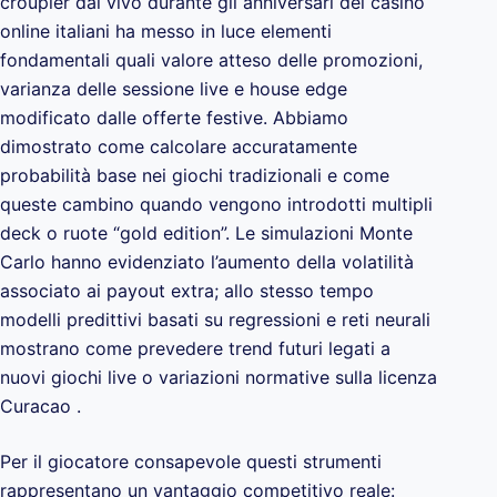
croupier dal vivo durante gli anniversari dei casinò
online italiani ha messo in luce elementi
fondamentali quali valore atteso delle promozioni,
varianza delle sessione live e house edge
modificato dalle offerte festive. Abbiamo
dimostrato come calcolare accuratamente
probabilità base nei giochi tradizionali e come
queste cambino quando vengono introdotti multipli
deck o ruote “gold edition”. Le simulazioni Monte
Carlo hanno evidenziato l’aumento della volatilità
associato ai payout extra; allo stesso tempo
modelli predittivi basati su regressioni e reti neurali
mostrano come prevedere trend futuri legati a
nuovi giochi live o variazioni normative sulla licenza
Curacao .
Per il giocatore consapevole questi strumenti
rappresentano un vantaggio competitivo reale: