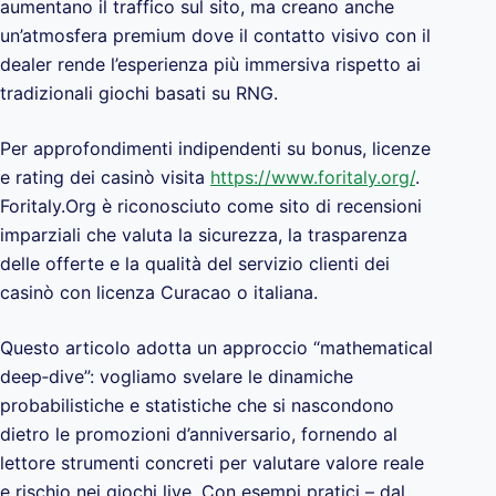
aumentano il traffico sul sito, ma creano anche
un’atmosfera premium dove il contatto visivo con il
dealer rende l’esperienza più immersiva rispetto ai
tradizionali giochi basati su RNG.
Per approfondimenti indipendenti su bonus, licenze
e rating dei casinò visita
https://www.foritaly.org/
.
Foritaly.Org è riconosciuto come sito di recensioni
imparziali che valuta la sicurezza, la trasparenza
delle offerte e la qualità del servizio clienti dei
casinò con licenza Curacao o italiana.
Questo articolo adotta un approccio “mathematical
deep‑dive”: vogliamo svelare le dinamiche
probabilistiche e statistiche che si nascondono
dietro le promozioni d’anniversario, fornendo al
lettore strumenti concreti per valutare valore reale
e rischio nei giochi live. Con esempi pratici – dal