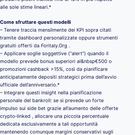
alle sole stime lineari.*
Come sfruttare questi modelli
– Tenere traccia mensilmente dei KPI sopra citati
tramite dashboard personalizzate oppure strumenti
gratuiti offerti da Foritaly.Org .
– Applicare soglie soggettive (“alert”) quando il
modello prevede bonus superiori al&nbsp€500 o
promozioni cashback >15%, così da pianificare
anticipatamente depositi strategici prima dell’avvio
ufficiale dell’anniversario.*
– Integrare questi insight nella pianificazione
personale del bankroll: se si prevede un forte
impulso sui side bet grazie all’aumento delle offerte
crypto‑linked , allocare una piccola percentuale
dedicata esclusivamente a tali opportunità
mantenendo comunque margini conservativi sugli