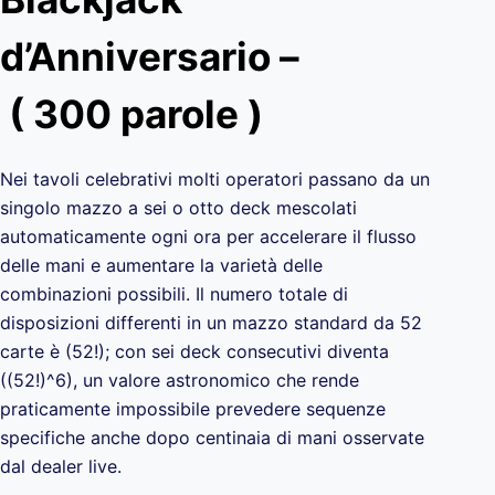
d’Anniversario –
( 300 parole )
Nei tavoli celebrativi molti operatori passano da un
singolo mazzo a sei o otto deck mescolati
automaticamente ogni ora per accelerare il flusso
delle mani e aumentare la varietà delle
combinazioni possibili. Il numero totale di
disposizioni differenti in un mazzo standard da 52
carte è (52!); con sei deck consecutivi diventa
((52!)^6), un valore astronomico che rende
praticamente impossibile prevedere sequenze
specifiche anche dopo centinaia di mani osservate
dal dealer live.