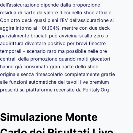
dell’assicurazione dipende dalla proporzione
residua di carte da valore dieci nello shoe attuale.
Con otto deck quasi pieni l’EV dell’assicurazione si
aggira intorno al −0{,}04%, mentre con due deck
parzialmente bruciati può avvicinarsi allo zero o
addirittura diventare positivo per brevi finestre
temporali – scenario raro ma possibile nelle ore
centrali della promozione quando molti giocatori
hanno già consumato gran parte dello shoe
originale senza rimescolarlo completamente grazie
alle funzioni automatiche dei tavoli live premium
presenti su piattaforme recensite da Foritaly.Org .
Simulazione Monte
Carlo dei Risultati Live