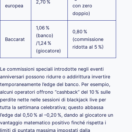
2,70 %
europea
con zero
doppio)
1,06 %
0,80 %
(banco)
Baccarat
(commissione
/1,24 %
ridotta al 5 %)
(giocatore)
Le commissioni speciali introdotte negli eventi
anniversari possono ridurre o addirittura invertire
temporaneamente l’edge del banco. Per esempio,
alcuni operatori offrono “cashback” del 10 % sulle
perdite nette nelle sessioni di blackjack live per
tutta la settimana celebrativa; questo abbassa
l’edge dal 0,50 % al –0,20 %, dando al giocatore un
vantaggio matematico positivo finché rispetta i
limiti di puntata massima impostati dalla