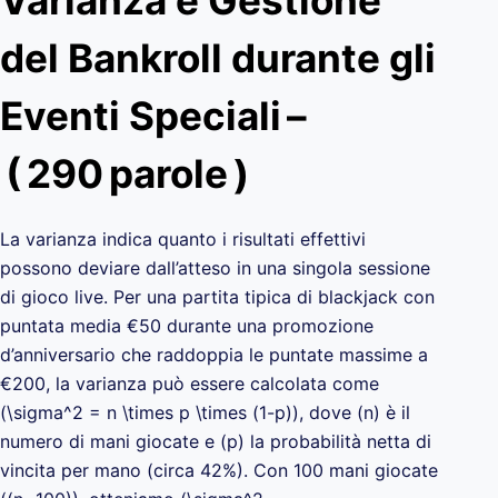
del Bankroll durante gli
Eventi Speciali –
( 290 parole )
La varianza indica quanto i risultati effettivi
possono deviare dall’atteso in una singola sessione
di gioco live. Per una partita tipica di blackjack con
puntata media €50 durante una promozione
d’anniversario che raddoppia le puntate massime a
€200, la varianza può essere calcolata come
(\sigma^2 = n \times p \times (1-p)), dove (n) è il
numero di mani giocate e (p) la probabilità netta di
vincita per mano (circa 42%). Con 100 mani giocate