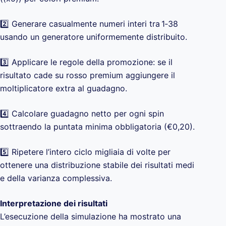
2️⃣ Generare casualmente numeri interi tra 1‑38
usando un generatore uniformemente distribuito.
3️⃣ Applicare le regole della promozione: se il
risultato cade su rosso premium aggiungere il
moltiplicatore extra al guadagno.
4️⃣ Calcolare guadagno netto per ogni spin
sottraendo la puntata minima obbligatoria (€0,20).
5️⃣ Ripetere l’intero ciclo migliaia di volte per
ottenere una distribuzione stabile dei risultati medi
e della varianza complessiva.
Interpretazione dei risultati
L’esecuzione della simulazione ha mostrato una