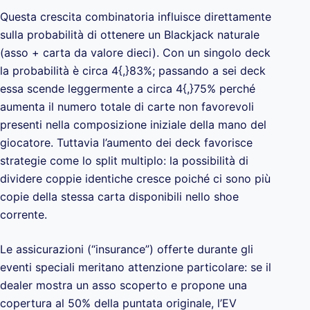
Questa crescita combinatoria influisce direttamente
sulla probabilità di ottenere un Blackjack naturale
(asso + carta da valore dieci). Con un singolo deck
la probabilità è circa 4{,}83%; passando a sei deck
essa scende leggermente a circa 4{,}75% perché
aumenta il numero totale di carte non favorevoli
presenti nella composizione iniziale della mano del
giocatore. Tuttavia l’aumento dei deck favorisce
strategie come lo split multiplo: la possibilità di
dividere coppie identiche cresce poiché ci sono più
copie della stessa carta disponibili nello shoe
corrente.
Le assicurazioni (“insurance”) offerte durante gli
eventi speciali meritano attenzione particolare: se il
dealer mostra un asso scoperto e propone una
copertura al 50% della puntata originale, l’EV