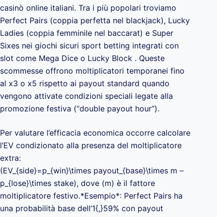
casinò online italiani. Tra i più popolari troviamo
Perfect Pairs (coppia perfetta nel blackjack), Lucky
Ladies (coppia femminile nel baccarat) e Super
Sixes nei giochi sicuri sport betting integrati con
slot come Mega Dice o Lucky Block . Queste
scommesse offrono moltiplicatori temporanei fino
al x3 o x5 rispetto ai payout standard quando
vengono attivate condizioni speciali legate alla
promozione festiva (“double payout hour”).
Per valutare l’efficacia economica occorre calcolare
l’EV condizionato alla presenza del moltiplicatore
extra:
(EV_{side}=p_{win}\times payout_{base}\times m –
p_{lose}\times stake), dove (m) è il fattore
moltiplicatore festivo.*Esempio*: Perfect Pairs ha
una probabilità base dell’1{,}59% con payout