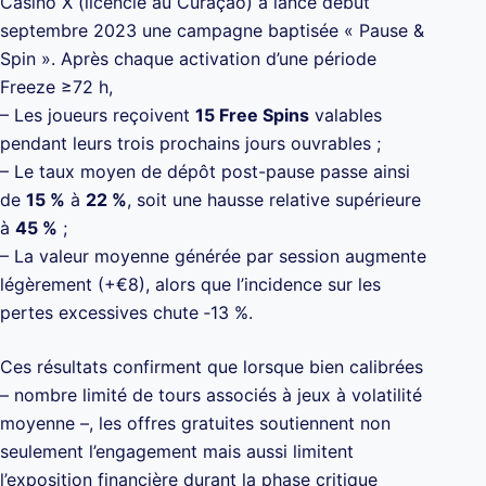
Casino X (licencié au Curaçao) a lancé début
septembre 2023 une campagne baptisée « Pause &
Spin ». Après chaque activation d’une période
Freeze ≥​72 h,
– Les joueurs reçoivent
15 Free Spins
valables
pendant leurs trois prochains jours ouvrables ;
– Le taux moyen de dépôt post-pause passe ainsi
de
15 %
à
22 %
, soit une hausse relative supérieure
à
45 %
;
– La valeur moyenne générée par session augmente
légèrement (+€8), alors que l’incidence sur les
pertes excessives chute ‑13 %.
Ces résultats confirment que lorsque bien calibrées
– nombre limité de tours associés à jeux à volatilité
moyenne –, les offres gratuites soutiennent non
seulement l’engagement mais aussi limitent
l’exposition financière durant la phase critique