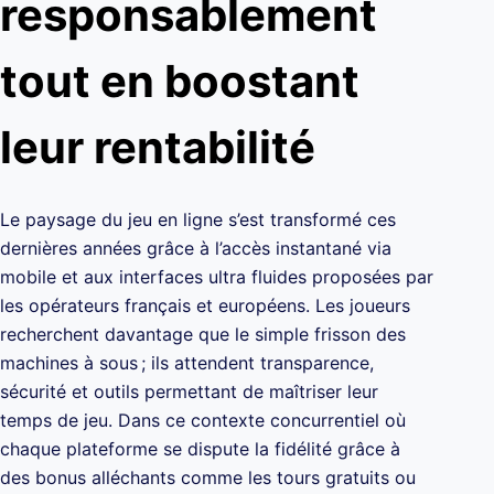
responsablement
tout en boostant
leur rentabilité
Le paysage du jeu en ligne s’est transformé ces
dernières années grâce à l’accès instantané via
mobile et aux interfaces ultra fluides proposées par
les opérateurs français et européens. Les joueurs
recherchent davantage que le simple frisson des
machines à sous ; ils attendent transparence,
sécurité et outils permettant de maîtriser leur
temps de jeu. Dans ce contexte concurrentiel où
chaque plateforme se dispute la fidélité grâce à
des bonus alléchants comme les tours gratuits ou