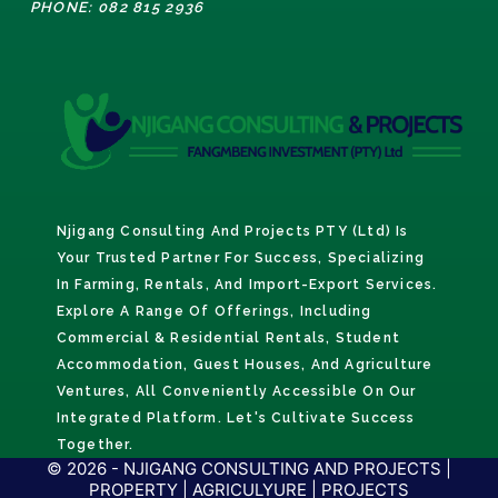
PHONE: 082 815 2936
Njigang Consulting And Projects PTY (Ltd) Is
Your Trusted Partner For Success, Specializing
In Farming, Rentals, And Import-Export Services.
Explore A Range Of Offerings, Including
Commercial & Residential Rentals, Student
Accommodation, Guest Houses, And Agriculture
Ventures, All Conveniently Accessible On Our
Integrated Platform. Let's Cultivate Success
Together.
© 2026 - NJIGANG CONSULTING AND PROJECTS |
PROPERTY | AGRICULYURE | PROJECTS