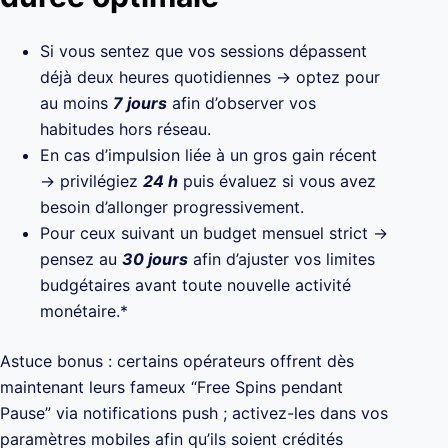
Si vous sentez que vos sessions dépassent
déjà deux heures quotidiennes → optez pour
au moins
7 jours
afin d’observer vos
habitudes hors réseau.
En cas d’impulsion liée à un gros gain récent
→ privilégiez
24 h
puis évaluez si vous avez
besoin d’allonger progressivement.
Pour ceux suivant un budget mensuel strict →
pensez au
30 jours
afin d’ajuster vos limites
budgétaires avant toute nouvelle activité
monétaire.*
Astuce bonus : certains opérateurs offrent dès
maintenant leurs fameux “Free Spins pendant
Pause” via notifications push ; activez-les dans vos
paramètres mobiles afin qu’ils soient crédités