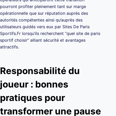
pourront profiter pleinement tant sur marge
opérationnelle que sur réputation auprès des
autorités compétentes ainsi qu’auprès des
utilisateurs guidés vers eux par Sites De Paris
Sportifs.Fr lorsqu’ils recherchent “quel site de paris
sportif choisir” alliant sécurité et avantages
attractifs.
Responsabilité du
joueur : bonnes
pratiques pour
transformer une pause