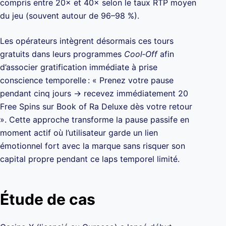
compris entre 20× et 40× selon le taux RTP moyen
du jeu (souvent autour de 96–98 %).
Les opérateurs intègrent désormais ces tours
gratuits dans leurs programmes
Cool‑Off
afin
d’associer gratification immédiate à prise
conscience temporelle : « Prenez votre pause
pendant cinq jours → recevez immédiatement 20
Free Spins sur Book of Ra Deluxe dès votre retour
». Cette approche transforme la pause passif­e en
moment actif où l’utilisateur garde un lien
émotionnel fort avec la marque sans risquer son
capital propre pendant ce laps temporel limité.
Étude de cas