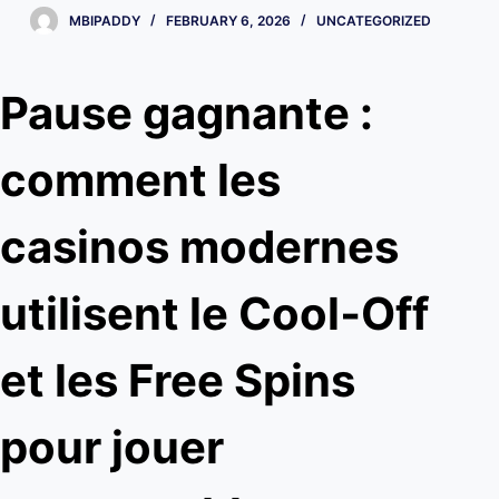
MBIPADDY
FEBRUARY 6, 2026
UNCATEGORIZED
Pause gagnante :
comment les
casinos modernes
utilisent le Cool‑Off
et les Free Spins
pour jouer