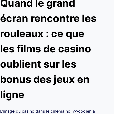
Quand le grand
écran rencontre les
rouleaux : ce que
les films de casino
oublient sur les
bonus des jeux en
ligne
L’image du casino dans le cinéma hollywoodien a