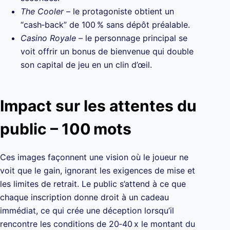
The Cooler
– le protagoniste obtient un
“cash‑back” de 100 % sans dépôt préalable.
Casino Royale
– le personnage principal se
voit offrir un bonus de bienvenue qui double
son capital de jeu en un clin d’œil.
Impact sur les attentes du
public – 100 mots
Ces images façonnent une vision où le joueur ne
voit que le gain, ignorant les exigences de mise et
les limites de retrait. Le public s’attend à ce que
chaque inscription donne droit à un cadeau
immédiat, ce qui crée une déception lorsqu’il
rencontre les conditions de 20‑40 x le montant du