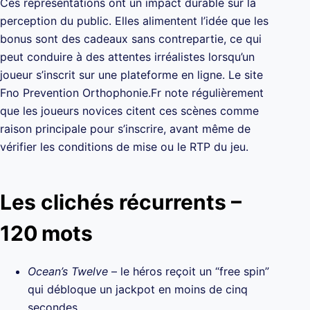
Ces représentations ont un impact durable sur la
perception du public. Elles alimentent l’idée que les
bonus sont des cadeaux sans contrepartie, ce qui
peut conduire à des attentes irréalistes lorsqu’un
joueur s’inscrit sur une plateforme en ligne. Le site
Fno Prevention Orthophonie.Fr note régulièrement
que les joueurs novices citent ces scènes comme
raison principale pour s’inscrire, avant même de
vérifier les conditions de mise ou le RTP du jeu.
Les clichés récurrents –
120 mots
Ocean’s Twelve
– le héros reçoit un “free spin”
qui débloque un jackpot en moins de cinq
secondes.