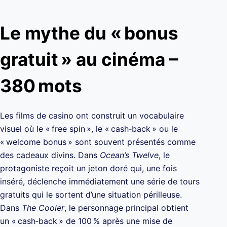
Le mythe du « bonus
gratuit » au cinéma –
380 mots
Les films de casino ont construit un vocabulaire
visuel où le « free spin », le « cash‑back » ou le
« welcome bonus » sont souvent présentés comme
des cadeaux divins. Dans
Ocean’s Twelve
, le
protagoniste reçoit un jeton doré qui, une fois
inséré, déclenche immédiatement une série de tours
gratuits qui le sortent d’une situation périlleuse.
Dans
The Cooler
, le personnage principal obtient
un « cash‑back » de 100 % après une mise de