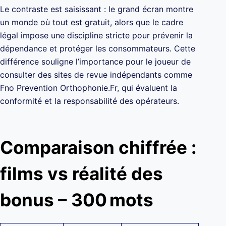
Le contraste est saisissant : le grand écran montre
un monde où tout est gratuit, alors que le cadre
légal impose une discipline stricte pour prévenir la
dépendance et protéger les consommateurs. Cette
différence souligne l’importance pour le joueur de
consulter des sites de revue indépendants comme
Fno Prevention Orthophonie.Fr, qui évaluent la
conformité et la responsabilité des opérateurs.
Comparaison chiffrée :
films vs réalité des
bonus – 300 mots