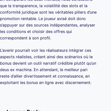
que la transparence, la volatilité des slots et la
conformité juridique sont les véritables piliers d’une
promotion rentable. Le joueur avisé doit donc
s’appuyer sur des sources indépendantes, analyser
les conditions et choisir des offres qui
correspondent à son profil.
L’avenir pourrait voir les réalisateurs intégrer ces
aspects réalistes, créant ainsi des scénarios où le
bonus devient un outil narratif crédible plutôt qu’un
deus ex machina. En attendant, le meilleur pari
reste d’allier divertissement et connaissance, en
exploitant les bonus en ligne avec discernement.