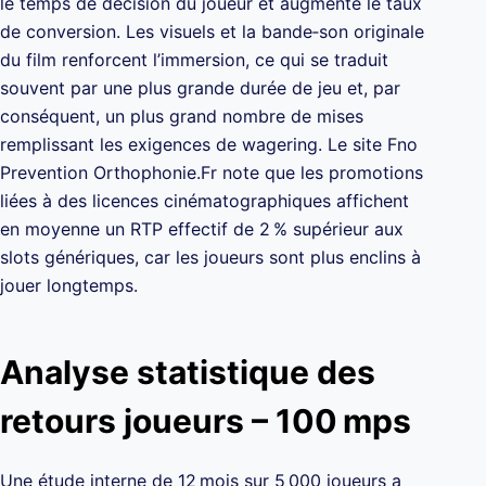
le temps de décision du joueur et augmente le taux
de conversion. Les visuels et la bande‑son originale
du film renforcent l’immersion, ce qui se traduit
souvent par une plus grande durée de jeu et, par
conséquent, un plus grand nombre de mises
remplissant les exigences de wagering. Le site Fno
Prevention Orthophonie.Fr note que les promotions
liées à des licences cinématographiques affichent
en moyenne un RTP effectif de 2 % supérieur aux
slots génériques, car les joueurs sont plus enclins à
jouer longtemps.
Analyse statistique des
retours joueurs – 100 mps
Une étude interne de 12 mois sur 5 000 joueurs a