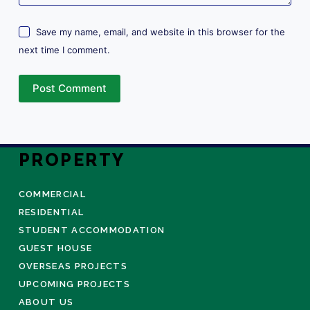
Save my name, email, and website in this browser for the
next time I comment.
Post Comment
PROPERTY
COMMERCIAL
RESIDENTIAL
STUDENT ACCOMMODATION
GUEST HOUSE
OVERSEAS PROJECTS
UPCOMING PROJECTS
ABOUT US