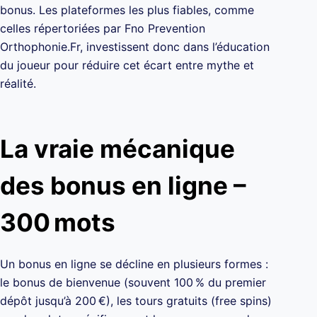
bonus. Les plateformes les plus fiables, comme
celles répertoriées par Fno Prevention
Orthophonie.Fr, investissent donc dans l’éducation
du joueur pour réduire cet écart entre mythe et
réalité.
La vraie mécanique
des bonus en ligne –
300 mots
Un bonus en ligne se décline en plusieurs formes :
le bonus de bienvenue (souvent 100 % du premier
dépôt jusqu’à 200 €), les tours gratuits (free spins)