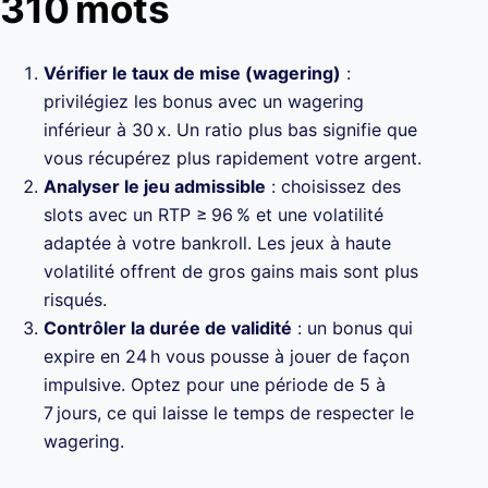
310 mots
Vérifier le taux de mise (wagering)
:
privilégiez les bonus avec un wagering
inférieur à 30 x. Un ratio plus bas signifie que
vous récupérez plus rapidement votre argent.
Analyser le jeu admissible
: choisissez des
slots avec un RTP ≥ 96 % et une volatilité
adaptée à votre bankroll. Les jeux à haute
volatilité offrent de gros gains mais sont plus
risqués.
Contrôler la durée de validité
: un bonus qui
expire en 24 h vous pousse à jouer de façon
impulsive. Optez pour une période de 5 à
7 jours, ce qui laisse le temps de respecter le
wagering.