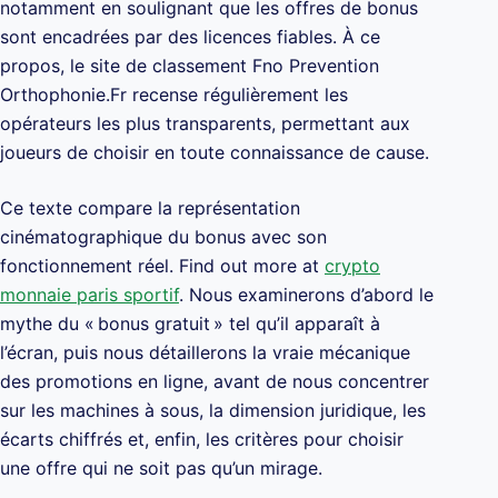
notamment en soulignant que les offres de bonus
sont encadrées par des licences fiables. À ce
propos, le site de classement Fno Prevention
Orthophonie.Fr recense régulièrement les
opérateurs les plus transparents, permettant aux
joueurs de choisir en toute connaissance de cause.
Ce texte compare la représentation
cinématographique du bonus avec son
fonctionnement réel. Find out more at
crypto
monnaie paris sportif
. Nous examinerons d’abord le
mythe du « bonus gratuit » tel qu’il apparaît à
l’écran, puis nous détaillerons la vraie mécanique
des promotions en ligne, avant de nous concentrer
sur les machines à sous, la dimension juridique, les
écarts chiffrés et, enfin, les critères pour choisir
une offre qui ne soit pas qu’un mirage.