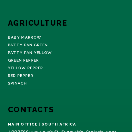
AGRICULTURE
BABY MARROW
PATTY PAN GREEN
PATTY PAN YELLOW
GREEN PEPPER
YELLOW PEPPER
RED PEPPER
SPINACH
CONTACTS
MAIN OFFICE | SOUTH AFRICA
ADDRESS: 370 Leyds St, Sunnyside, Pretoria, 0001