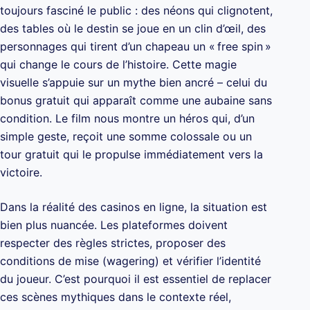
toujours fasciné le public : des néons qui clignotent,
des tables où le destin se joue en un clin d’œil, des
personnages qui tirent d’un chapeau un « free spin »
qui change le cours de l’histoire. Cette magie
visuelle s’appuie sur un mythe bien ancré – celui du
bonus gratuit qui apparaît comme une aubaine sans
condition. Le film nous montre un héros qui, d’un
simple geste, reçoit une somme colossale ou un
tour gratuit qui le propulse immédiatement vers la
victoire.
Dans la réalité des casinos en ligne, la situation est
bien plus nuancée. Les plateformes doivent
respecter des règles strictes, proposer des
conditions de mise (wagering) et vérifier l’identité
du joueur. C’est pourquoi il est essentiel de replacer
ces scènes mythiques dans le contexte réel,