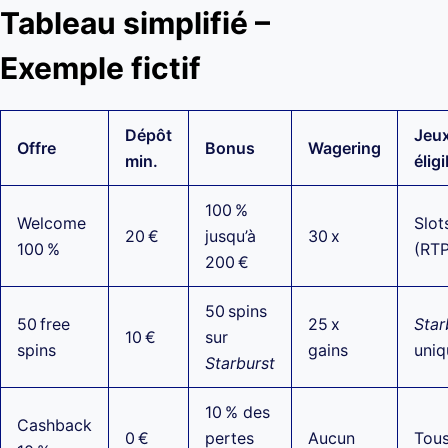
Tableau simplifié –
Exemple fictif
Dépôt
Jeu
Offre
Bonus
Wagering
min.
élig
100 %
Welcome
Slot
20 €
jusqu’à
30 x
100 %
(RTP
200 €
50 spins
50 free
25 x
Star
10 €
sur
spins
gains
uni
Starburst
10 % des
Cashback
0 €
pertes
Aucun
Tous