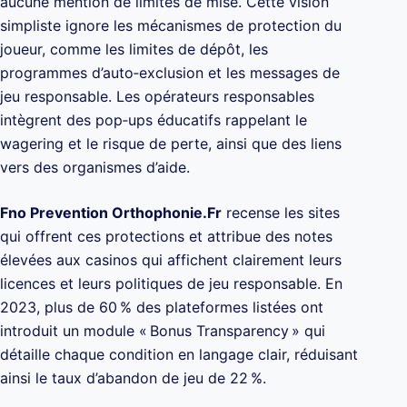
aucune mention de limites de mise. Cette vision
simpliste ignore les mécanismes de protection du
joueur, comme les limites de dépôt, les
programmes d’auto‑exclusion et les messages de
jeu responsable. Les opérateurs responsables
intègrent des pop‑ups éducatifs rappelant le
wagering et le risque de perte, ainsi que des liens
vers des organismes d’aide.
Fno Prevention Orthophonie.Fr
recense les sites
qui offrent ces protections et attribue des notes
élevées aux casinos qui affichent clairement leurs
licences et leurs politiques de jeu responsable. En
2023, plus de 60 % des plateformes listées ont
introduit un module « Bonus Transparency » qui
détaille chaque condition en langage clair, réduisant
ainsi le taux d’abandon de jeu de 22 %.