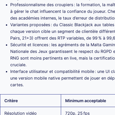
Professionnalisme des croupiers : la formation, la maît
à gérer le chat influencent la confiance du joueur. Che
des académies internes, le taux d’erreur de distributi
Variantes proposées : du Classic Blackjack aux tables 
chaque version cible un segment de clientèle différen
Pairs, 21+3) offrent des RTP variables, de 99 % à 99,6
Sécurité et licences : les agréments de la Malta Gamin
Nationale des Jeux garantissent le respect du RGPD et
RNG sont moins pertinents en live, mais la certificati
cruciale.
Interface utilisateur et compatibilité mobile : une UI c
une version mobile native permettent de jouer en dépla
cartes.
Critère
Minimum acceptable
Résolution vidéo
720p, 25 fps