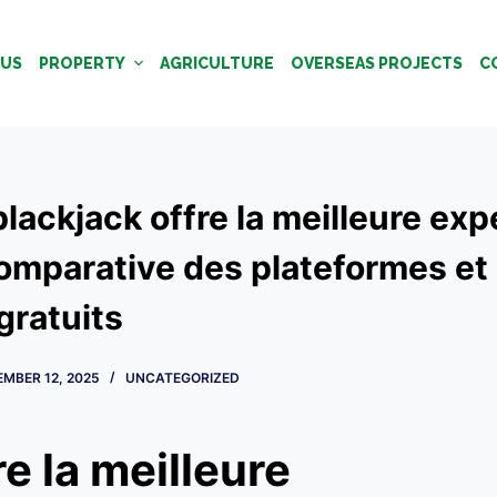
 US
PROPERTY
AGRICULTURE
OVERSEAS PROJECTS
C
blackjack offre la meilleure exp
omparative des plateformes et 
gratuits
MBER 12, 2025
UNCATEGORIZED
re la meilleure