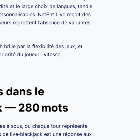
dité et le large choix de langues, tandis
ersonnalisables. NetEnt Live reçoit des
ueurs regrettent l’absence de variantes
ille par la flexibilité des jeux, et
iorité du joueur : vitesse,
s dans le
ck — 280 mots
nes à sous, où chaque tour représente
s de live‑blackjack est une réponse aux