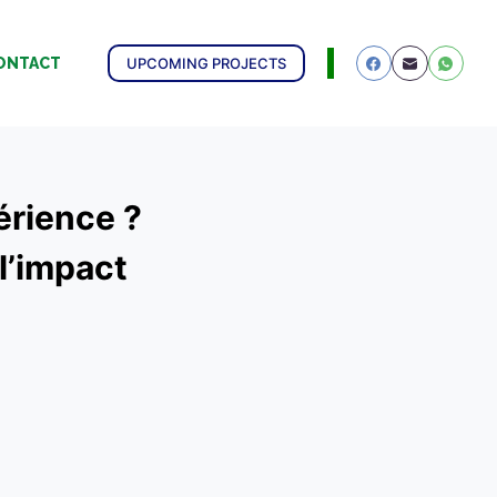
UPCOMING PROJECTS
ONTACT
érience ?
l’impact