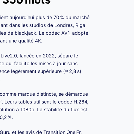
ient aujourd’hui plus de 70 % du marché
ant dans les studios de Londres, Riga
bles de blackjack. Le codec AV1, adopté
ant une qualité 4K.
 Live2.0, lancée en 2022, sépare le
 qui facilite les mises à jour sans
atence légèrement supérieure (≈ 2,8 s)
.
u comme marque distincte, se démarque
 Leurs tables utilisent le codec H.264,
lution à 1080p. La stabilité du flux est
0,2 %.
uru et les avis de Transition One Fr,