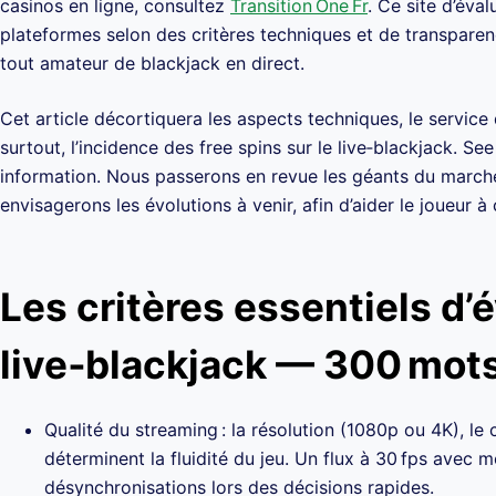
casinos en ligne, consultez
Transition One Fr
. Ce site d’éva
plateformes selon des critères techniques et de transparen
tout amateur de blackjack en direct.
Cet article décortiquera les aspects techniques, le service de
surtout, l’incidence des free spins sur le live‑blackjack. Se
information. Nous passerons en revue les géants du march
envisagerons les évolutions à venir, afin d’aider le joueur à
Les critères essentiels d’
live‑blackjack — 300 mot
Qualité du streaming : la résolution (1080p ou 4K), le
déterminent la fluidité du jeu. Un flux à 30 fps avec m
désynchronisations lors des décisions rapides.