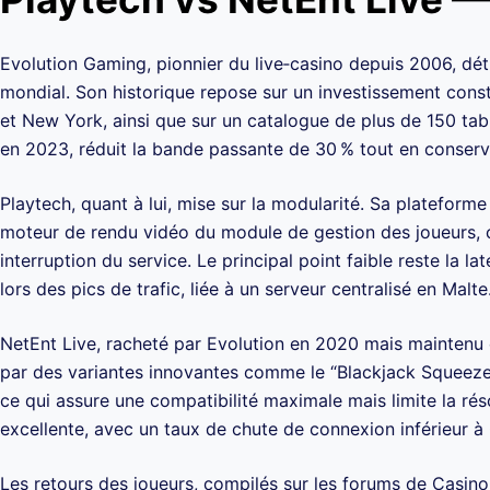
Evolution Gaming, pionnier du live‑casino depuis 2006, dét
mondial. Son historique repose sur un investissement const
et New York, ainsi que sur un catalogue de plus de 150 ta
en 2023, réduit la bande passante de 30 % tout en conserv
Playtech, quant à lui, mise sur la modularité. Sa plateforme
moteur de rendu vidéo du module de gestion des joueurs, ce
interruption du service. Le principal point faible reste la l
lors des pics de trafic, liée à un serveur centralisé en Malte
NetEnt Live, racheté par Evolution en 2020 mais mainten
par des variantes innovantes comme le “Blackjack Squeeze”.
ce qui assure une compatibilité maximale mais limite la réso
excellente, avec un taux de chute de connexion inférieur à 
Les retours des joueurs, compilés sur les forums de CasinoG