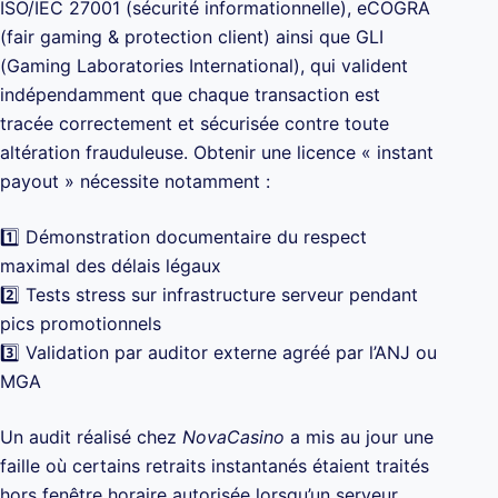
ISO/IEC 27001 (sécurité informationnelle), eCOGRA
(fair gaming & protection client) ainsi que GLI
(Gaming Laboratories International), qui valident
indépendamment que chaque transaction est
tracée correctement et sécurisée contre toute
altération frauduleuse. Obtenir une licence « instant
payout » nécessite notamment :
1️⃣ Démonstration documentaire du respect
maximal des délais légaux
2️⃣ Tests stress sur infrastructure serveur pendant
pics promotionnels
3️⃣ Validation par auditor externe agréé par l’ANJ ou
MGA
Un audit réalisé chez
NovaCasino
a mis au jour une
faille où certains retraits instantanés étaient traités
hors fenêtre horaire autorisée lorsqu’un serveur