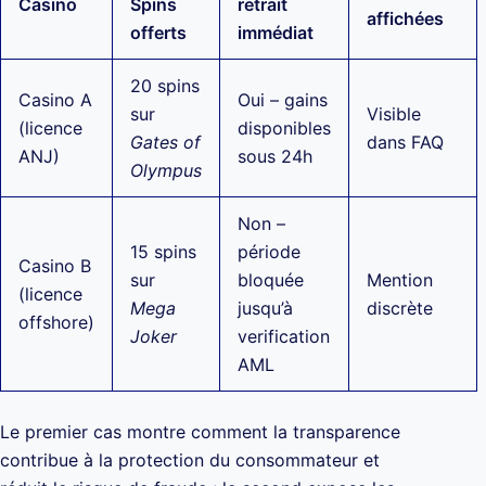
Casino
Spins
retrait
affichées
offerts
immédiat
20 spins
Casino A
Oui – gains
sur
Visible
(licence
disponibles
Gates of
dans FAQ
ANJ)
sous 24h
Olympus
Non –
15 spins
période
Casino B
sur
bloquée
Mention
(licence
Mega
jusqu’à
discrète
offshore)
Joker
verification
AML
Le premier cas montre comment la transparence
contribue à la protection du consommateur et