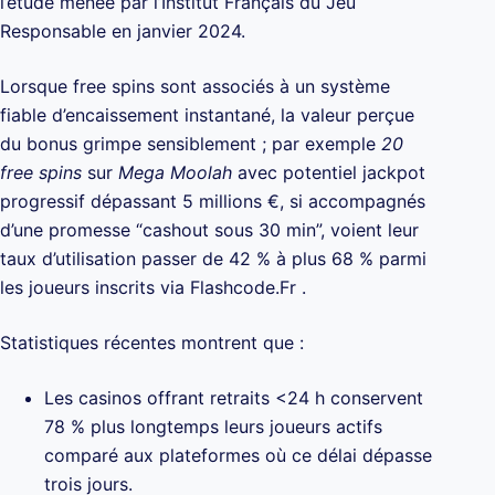
l’étude menée par l’Institut Français du Jeu
Responsable en janvier 2024.
Lorsque free spins sont associés à un système
fiable d’encaissement instantané, la valeur perçue
du bonus grimpe sensiblement ; par exemple
20
free spins
sur
Mega Moolah
avec potentiel jackpot
progressif dépassant 5 millions €, si accompagnés
d’une promesse “cashout sous 30 min”, voient leur
taux d’utilisation passer de 42 % à plus 68 % parmi
les joueurs inscrits via Flashcode.Fr .
Statistiques récentes montrent que :
Les casinos offrant retraits <24 h conservent
78 % plus longtemps leurs joueurs actifs
comparé aux plateformes où ce délai dépasse
trois jours.