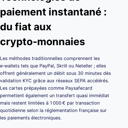
paiement instantané :
du fiat aux
crypto‑monnaies
Les méthodes traditionnelles comprennent les
e‑wallets tels que PayPal, Skrill ou Neteller ; elles
offrent généralement un débit sous 30 minutes dès
validation KYC grâce aux réseaux SEPA accélérés.
Les cartes prépayées comme Paysafecard
permettent également un transfert quasi immédiat
mais restent limitées à 1 000 € par transaction
quotidienne selon la réglementation française sur
les paiements électroniques.