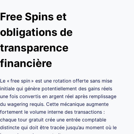
Free Spins et
obligations de
transparence
financière
Le « free spin » est une rotation offerte sans mise
initiale qui génère potentiellement des gains réels
une fois convertis en argent réel après remplissage
du wagering requis. Cette mécanique augmente
fortement le volume interne des transactions :
chaque tour gratuit crée une entrée comptable
distincte qui doit être tracée jusqu’au moment où le