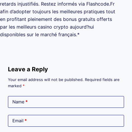
retards injustifiés. Restez informés via Flashcode.Fr
afin d’adopter toujours les meilleures pratiques tout
en profitant pleinement des bonus gratuits offerts
par les meilleurs casino crypto aujourd’hui
disponibles sur le marché français.*
Leave a Reply
Your email address will not be published.
Required fields are
marked
*
Name
*
Email
*