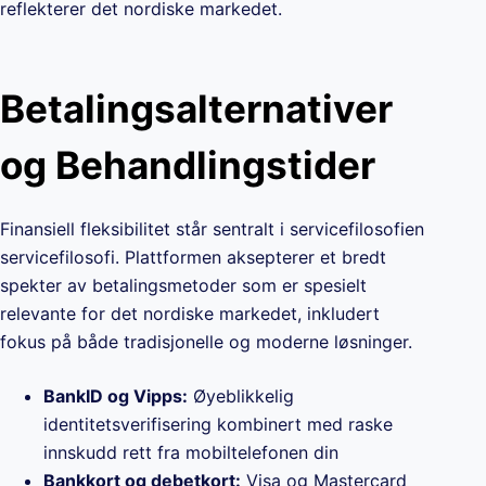
reflekterer det nordiske markedet.
Betalingsalternativer
og Behandlingstider
Finansiell fleksibilitet står sentralt i servicefilosofien
servicefilosofi. Plattformen aksepterer et bredt
spekter av betalingsmetoder som er spesielt
relevante for det nordiske markedet, inkludert
fokus på både tradisjonelle og moderne løsninger.
BankID og Vipps:
Øyeblikkelig
identitetsverifisering kombinert med raske
innskudd rett fra mobiltelefonen din
Bankkort og debetkort:
Visa og Mastercard