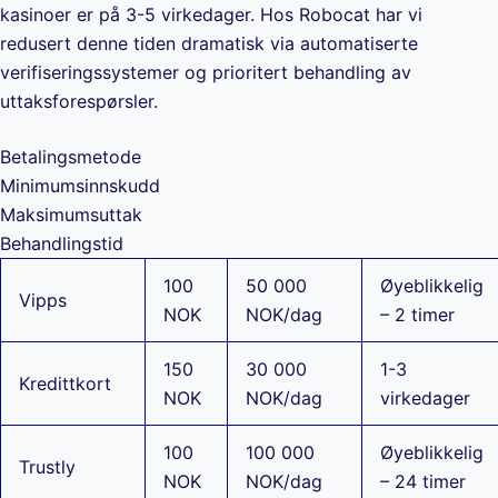
kasinoer er på 3-5 virkedager. Hos Robocat har vi
redusert denne tiden dramatisk via automatiserte
verifiseringssystemer og prioritert behandling av
uttaksforespørsler.
Betalingsmetode
Minimumsinnskudd
Maksimumsuttak
Behandlingstid
100
50 000
Øyeblikkelig
Vipps
NOK
NOK/dag
– 2 timer
150
30 000
1-3
Kredittkort
NOK
NOK/dag
virkedager
100
100 000
Øyeblikkelig
Trustly
NOK
NOK/dag
– 24 timer