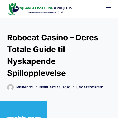
S
k
i
p
t
Robocat Casino – Deres
o
c
Totale Guide til
o
Nyskapende
n
t
Spillopplevelse
e
n
MBIPADDY
FEBRUARY 13, 2026
UNCATEGORIZED
t