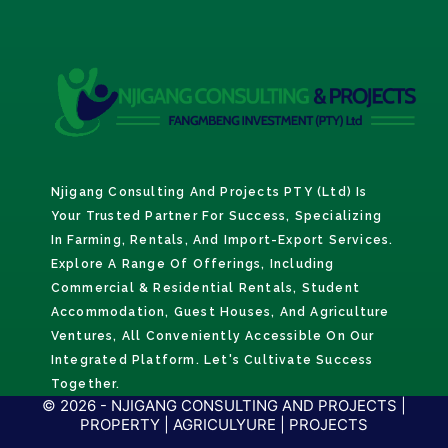
Njigang Consulting And Projects PTY (Ltd) Is
Your Trusted Partner For Success, Specializing
In Farming, Rentals, And Import-Export Services.
Explore A Range Of Offerings, Including
Commercial & Residential Rentals, Student
Accommodation, Guest Houses, And Agriculture
Ventures, All Conveniently Accessible On Our
Integrated Platform. Let's Cultivate Success
Together.
© 2026 - NJIGANG CONSULTING AND PROJECTS |
PROPERTY | AGRICULYURE | PROJECTS