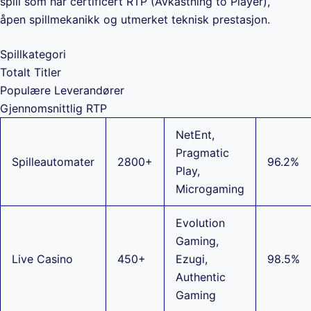
spill som har certificert RTP (Avkastning to Player),
åpen spillmekanikk og utmerket teknisk prestasjon.
Spillkategori
Totalt Titler
Populære Leverandører
Gjennomsnittlig RTP
NetEnt,
Pragmatic
Spilleautomater
2800+
96.2%
Play,
Microgaming
Evolution
Gaming,
Live Casino
450+
Ezugi,
98.5%
Authentic
Gaming