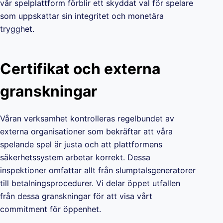
vår spelplattform förblir ett skyddat val för spelare
som uppskattar sin integritet och monetära
trygghet.
Certifikat och externa
granskningar
Våran verksamhet kontrolleras regelbundet av
externa organisationer som bekräftar att våra
spelande spel är justa och att plattformens
säkerhetssystem arbetar korrekt. Dessa
inspektioner omfattar allt från slumptalsgeneratorer
till betalningsprocedurer. Vi delar öppet utfallen
från dessa granskningar för att visa vårt
commitment för öppenhet.