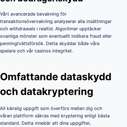
Vårt avancerade bevakning för
transaktionsövervakning analyserar alla insättningar
och withdrawals i realtid. Algoritmer upptäcker
ovanliga mönster som eventuellt indikera fraud eller
penningtvättsförsök. Detta skyddar både våra
spelare och vår casinos integritet.
Omfattande dataskydd
och datakryptering
All känslig uppgift som överförs mellan dig och
våran plattform säkras med kryptering enligt bästa
standard. Detta innebär att dina uppgifter,