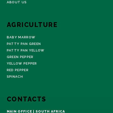
ABOUT US
AGRICULTURE
BABY MARROW
PATTY PAN GREEN
PATTY PAN YELLOW
GREEN PEPPER
YELLOW PEPPER
RED PEPPER
SPINACH
CONTACTS
MAIN OFFICE | SOUTH AFRICA