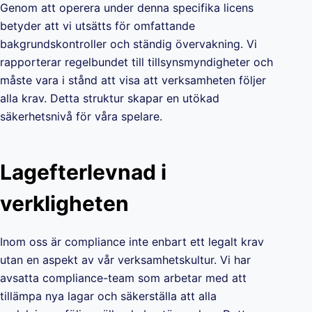
Genom att operera under denna specifika licens
betyder att vi utsätts för omfattande
bakgrundskontroller och ständig övervakning. Vi
rapporterar regelbundet till tillsynsmyndigheter och
måste vara i stånd att visa att verksamheten följer
alla krav. Detta struktur skapar en utökad
säkerhetsnivå för våra spelare.
Lagefterlevnad i
verkligheten
Inom oss är compliance inte enbart ett legalt krav
utan en aspekt av vår verksamhetskultur. Vi har
avsatta compliance-team som arbetar med att
tillämpa nya lagar och säkerställa att alla