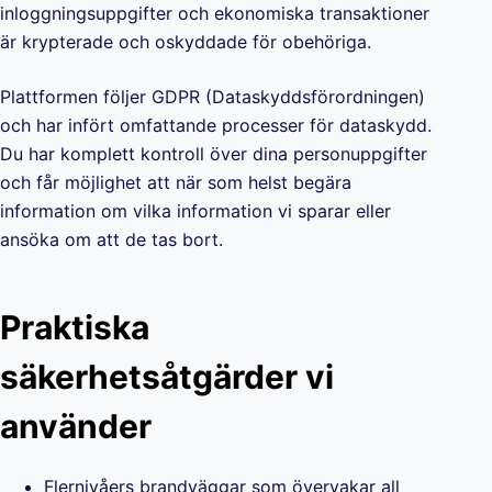
inloggningsuppgifter och ekonomiska transaktioner
är krypterade och oskyddade för obehöriga.
Plattformen följer GDPR (Dataskyddsförordningen)
och har infört omfattande processer för dataskydd.
Du har komplett kontroll över dina personuppgifter
och får möjlighet att när som helst begära
information om vilka information vi sparar eller
ansöka om att de tas bort.
Praktiska
säkerhetsåtgärder vi
använder
Flernivåers brandväggar som övervakar all