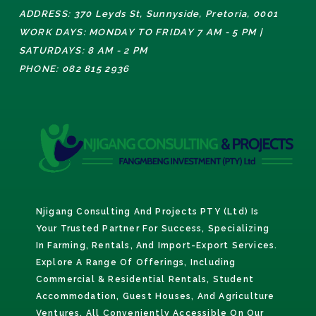
ADDRESS: 370 Leyds St, Sunnyside, Pretoria, 0001
WORK DAYS: MONDAY TO FRIDAY 7 AM - 5 PM |
SATURDAYS: 8 AM - 2 PM
PHONE: 082 815 2936
Njigang Consulting And Projects PTY (Ltd) Is
Your Trusted Partner For Success, Specializing
In Farming, Rentals, And Import-Export Services.
Explore A Range Of Offerings, Including
Commercial & Residential Rentals, Student
Accommodation, Guest Houses, And Agriculture
Ventures, All Conveniently Accessible On Our