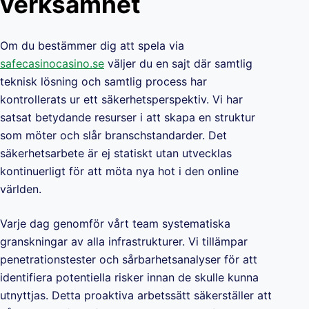
verksamhet
Om du bestämmer dig att spela via
safecasinocasino.se
väljer du en sajt där samtlig
teknisk lösning och samtlig process har
kontrollerats ur ett säkerhetsperspektiv. Vi har
satsat betydande resurser i att skapa en struktur
som möter och slår branschstandarder. Det
säkerhetsarbete är ej statiskt utan utvecklas
kontinuerligt för att möta nya hot i den online
världen.
Varje dag genomför vårt team systematiska
granskningar av alla infrastrukturer. Vi tillämpar
penetrationstester och sårbarhetsanalyser för att
identifiera potentiella risker innan de skulle kunna
utnyttjas. Detta proaktiva arbetssätt säkerställer att