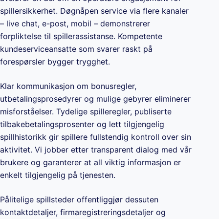
spillersikkerhet. Døgnåpen service via flere kanaler
– live chat, e-post, mobil – demonstrerer
forpliktelse til spillerassistanse. Kompetente
kundeserviceansatte som svarer raskt på
forespørsler bygger trygghet.
Klar kommunikasjon om bonusregler,
utbetalingsprosedyrer og mulige gebyrer eliminerer
misforståelser. Tydelige spilleregler, publiserte
tilbakebetalingsprosenter og lett tilgjengelig
spillhistorikk gir spillere fullstendig kontroll over sin
aktivitet. Vi jobber etter transparent dialog med vår
brukere og garanterer at all viktig informasjon er
enkelt tilgjengelig på tjenesten.
Pålitelige spillsteder offentliggjør dessuten
kontaktdetaljer, firmaregistreringsdetaljer og