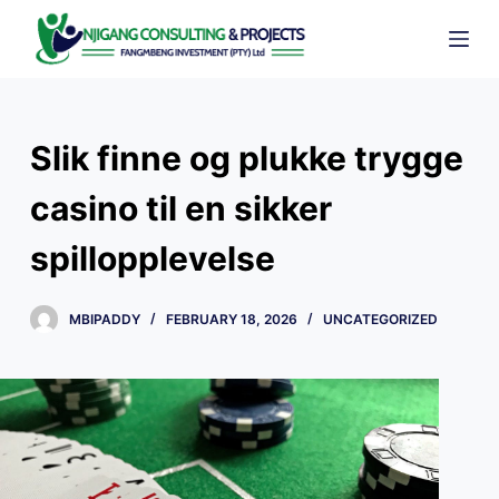
S
k
i
p
t
Slik finne og plukke trygge
o
c
casino til en sikker
o
spillopplevelse
n
t
e
MBIPADDY
FEBRUARY 18, 2026
UNCATEGORIZED
n
t