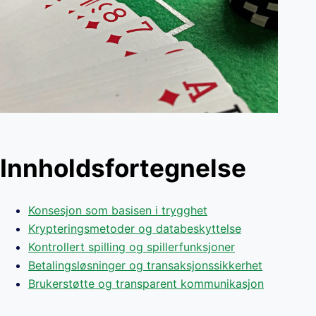
Innholdsfortegnelse
Konsesjon som basisen i trygghet
Krypteringsmetoder og databeskyttelse
Kontrollert spilling og spillerfunksjoner
Betalingsløsninger og transaksjonssikkerhet
Brukerstøtte og transparent kommunikasjon