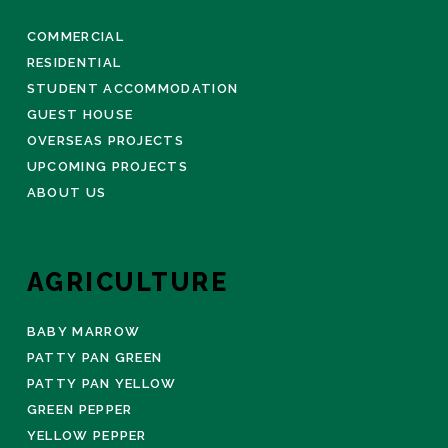
COMMERCIAL
RESIDENTIAL
STUDENT ACCOMMODATION
GUEST HOUSE
OVERSEAS PROJECTS
UPCOMING PROJECTS
ABOUT US
AGRICULTURE
BABY MARROW
PATTY PAN GREEN
PATTY PAN YELLOW
GREEN PEPPER
YELLOW PEPPER