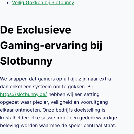
Veilig Gokken bij Slotbunny
De Exclusieve
Gaming-ervaring bij
Slotbunny
We snappen dat gamers op uitkijk zijn naar extra
dan enkel een systeem om te gokken. Bij
https://slotbunny.be/
hebben wij een setting
opgezet waar plezier, veiligheid en vooruitgang
elkaar ontmoeten. Onze bedrijfs doelstelling is
kristalhelder: elke sessie moet een gedenkwaardige
beleving worden waarmee de speler centraal staat.