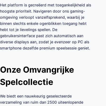
Het platform is gecreëerd met toegankelijkheid als
hoogste prioriteit. Navigeren door ons gaming-
omgeving verloopt vanzelfsprekend, waarbij je
binnen slechts enkele ogenblikken toegang hebt
hebt tot je lievelings spellen. De
gebruikersinterface past zich automatisch aan
diverse displays aan, zodat je evenzeer op PC als
smartphone dezelfde premium speelsessie geniet.
Onze Omvangrijke
Spelcollectie
We biedt een nauwkeurig geselecteerde
verzameling van ruim dan 2500 uiteenlopende