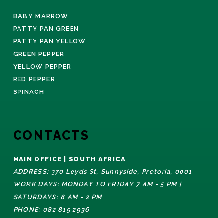
BABY MARROW
PATTY PAN GREEN
PATTY PAN YELLOW
GREEN PEPPER
YELLOW PEPPER
RED PEPPER
SPINACH
CONTACTS
MAIN OFFICE | SOUTH AFRICA
ADDRESS: 370 Leyds St, Sunnyside, Pretoria, 0001
WORK DAYS: MONDAY TO FRIDAY 7 AM - 5 PM |
SATURDAYS: 8 AM - 2 PM
PHONE: 082 815 2936