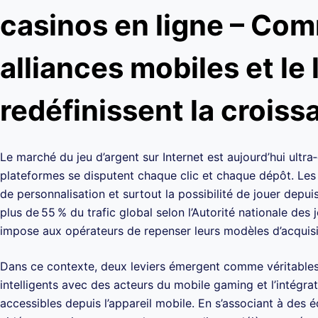
casinos en ligne – Co
alliances mobiles et le 
redéfinissent la crois
Le marché du jeu d’argent sur Internet est aujourd’hui ultra
plateformes se disputent chaque clic et chaque dépôt. Les
de personnalisation et surtout la possibilité de jouer depu
plus de 55 % du trafic global selon l’Autorité nationale des
impose aux opérateurs de repenser leurs modèles d’acquis
Dans ce contexte, deux leviers émergent comme véritables a
intelligents avec des acteurs du mobile gaming et l’intégra
accessibles depuis l’appareil mobile. En s’associant à des 