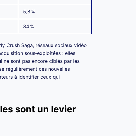
5,8 %
34 %
dy Crush Saga, réseaux sociaux vidéo
cquisition sous‑exploitées : elles
qui ne sont pas encore ciblés par les
se régulièrement ces nouvelles
teurs à identifier ceux qui
les sont un levier