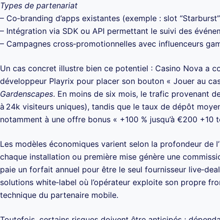
Types de partenariat
– Co‑branding d’apps existantes (exemple : slot “Starburst” 
– Intégration via SDK ou API permettant le suivi des événe
– Campagnes cross‑promotionnelles avec influenceurs gam
Un cas concret illustre bien ce potentiel : Casino Nova a 
développeur Playrix pour placer son bouton « Jouer au casin
Gardenscapes
. En moins de six mois, le trafic provenant d
à 24k visiteurs uniques), tandis que le taux de dépôt moy
notamment à une offre bonus « +100 % jusqu’à €200 +10 tou
Les modèles économiques varient selon la profondeur de l’
chaque installation ou première mise génère une commission
paie un forfait annuel pour être le seul fournisseur live‑dea
solutions white‑label où l’opérateur exploite son propre fron
technique du partenaire mobile.
Toutefois, certains risques doivent être anticipés : dépen