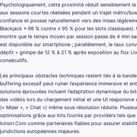
Psychologiquement, cette proximité réduit sensiblement le
aux sessions courtes réalisées pendant un trajet métro/bus
confiance et pousse naturellement vers des mises légèrem
Blackjack ≈ 98 % contre ≤ 95 % pour les slots classiques)
montre que le temps moyen par session passe de 4 min sans
est disponible sur smartphone ; parallèlement, le taux co
dépôt » grimpe de 12 % à 21 % après exposition au flux Liv
consécutifs.
Les principaux obstacles techniques restent liés à la bande
buffering excessif peut ruiner l’expérience immersive et e
solutions éprouvées incluent l’adaptation dynamique du bit
des vidéos lors du chargement initial et une UI responsive q
(« Miser », « Chat ») même sous résolution réduite. Plusieu
optimisations grâce aux kits fournis par providers tels q
Icinori.Com comme partenaires fiables pour assurer stabilit
juridictions européennes majeures.