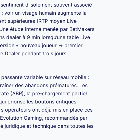
 sentiment d’isolement souvent associé
 : voir un visage humain augmente la
ent supérieures (RTP moyen Live
. Une étude interne menée par BetMakers
 dealer à 9 min lorsqu’une table Live
nversion « nouveau joueur → premier
e Dealer pendant trois jours
 passante variable sur réseau mobile :
ntraîner des abandons prématurés. Les
rate (ABR), la pré‐chargement partiel
ui priorise les boutons critiques
rs opérateurs ont déjà mis en place ces
ue Evolution Gaming, recommandés par
é juridique et technique dans toutes les