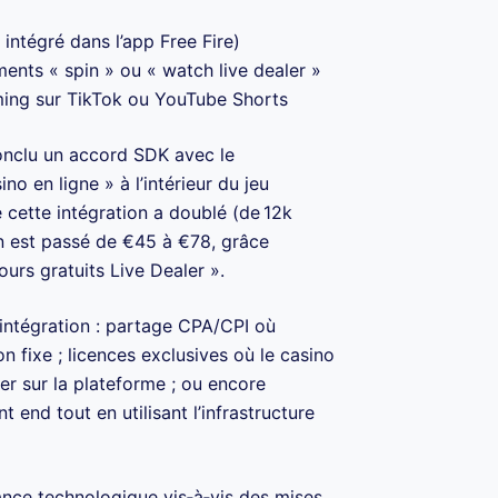
intégré dans l’app Free Fire)
ments « spin » ou « watch live dealer »
ing sur TikTok ou YouTube Shorts
conclu un accord SDK avec le
o en ligne » à l’intérieur du jeu
e cette intégration a doublé (de 12k
en est passé de €45 à €78, grâce
rs gratuits Live Dealer ».
intégration : partage CPA/CPI où
 fixe ; licences exclusives où le casino
ler sur la plateforme ; ou encore
t end tout en utilisant l’infrastructure
dance technologique vis‑à‑vis des mises