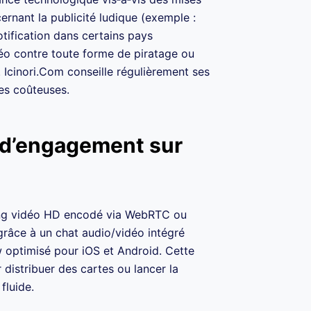
ernant la publicité ludique (exemple :
tification dans certains pays
idéo contre toute forme de piratage ou
. Icinori.Com conseille régulièrement ses
ies coûteuses.
 d’engagement sur
aming vidéo HD encodé via WebRTC ou
 grâce à un chat audio/vidéo intégré
w optimisé pour iOS et Android. Cette
 distribuer des cartes ou lancer la
fluide.