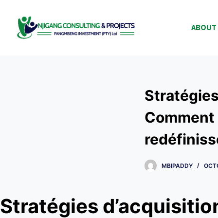
S
k
ABOUT
i
p
t
o
c
Stratégies
o
n
Comment le
t
redéfiniss
e
n
t
MBIPADDY
OCTO
Stratégies d’acquisitio