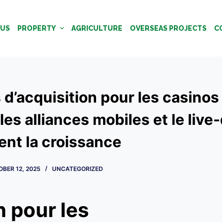
 US
PROPERTY
AGRICULTURE
OVERSEAS PROJECTS
C
 d’acquisition pour les casinos 
s alliances mobiles et le live
ent la croissance
BER 12, 2025
UNCATEGORIZED
n pour les