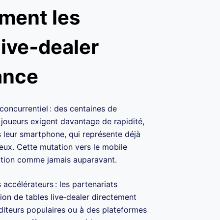
mment les
live‑dealer
sance
‑concurrentiel : des centaines de
 joueurs exigent davantage de rapidité,
is leur smartphone, qui représente déjà
 jeux. Cette mutation vers le mobile
ition comme jamais auparavant.
ccélérateurs : les partenariats
tion de tables live‑dealer directement
éditeurs populaires ou à des plateformes