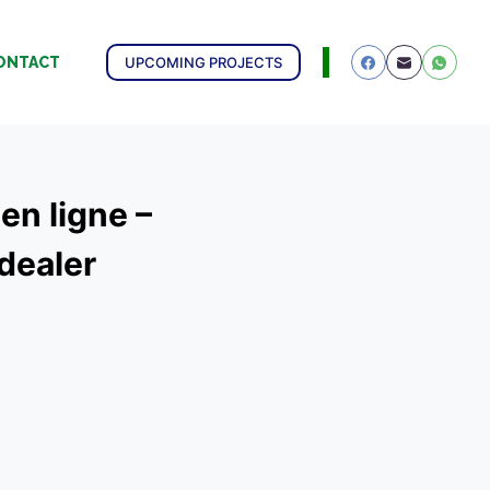
UPCOMING PROJECTS
ONTACT
en ligne –
‑dealer