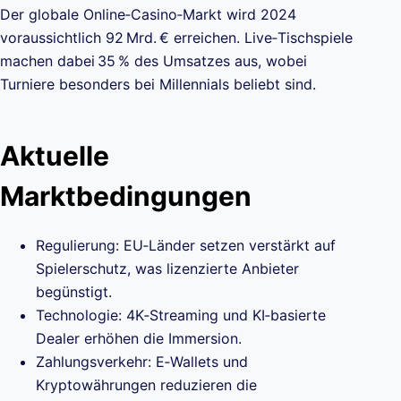
Der globale Online‑Casino‑Markt wird 2024
voraussichtlich 92 Mrd. € erreichen. Live‑Tischspiele
machen dabei 35 % des Umsatzes aus, wobei
Turniere besonders bei Millennials beliebt sind.
Aktuelle
Marktbedingungen
Regulierung: EU‑Länder setzen verstärkt auf
Spielerschutz, was lizenzierte Anbieter
begünstigt.
Technologie: 4K‑Streaming und KI‑basierte
Dealer erhöhen die Immersion.
Zahlungsverkehr: E‑Wallets und
Kryptowährungen reduzieren die