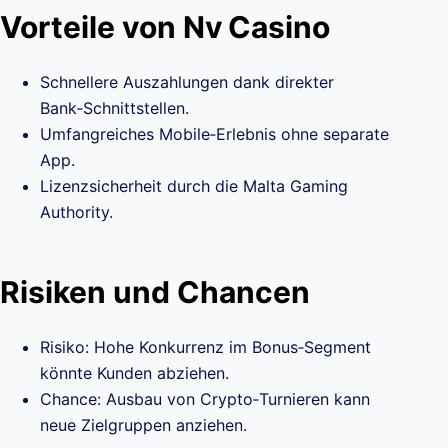
Vorteile von Nv Casino
Schnellere Auszahlungen dank direkter
Bank‑Schnittstellen.
Umfangreiches Mobile‑Erlebnis ohne separate
App.
Lizenzsicherheit durch die Malta Gaming
Authority.
Risiken und Chancen
Risiko: Hohe Konkurrenz im Bonus‑Segment
könnte Kunden abziehen.
Chance: Ausbau von Crypto‑Turnieren kann
neue Zielgruppen anziehen.