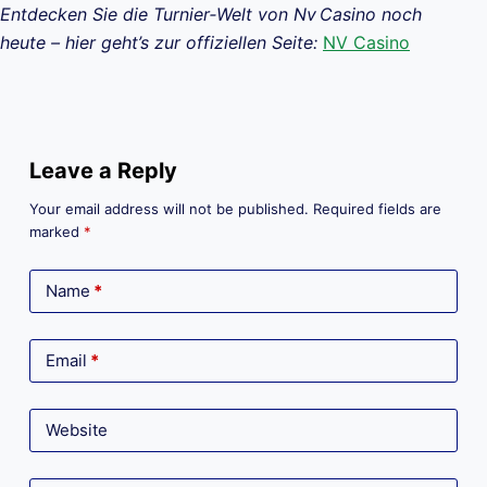
Entdecken Sie die Turnier‑Welt von Nv Casino noch
heute – hier geht’s zur offiziellen Seite:
NV Casino
Leave a Reply
Your email address will not be published.
Required fields are
marked
*
Name
*
Email
*
Website