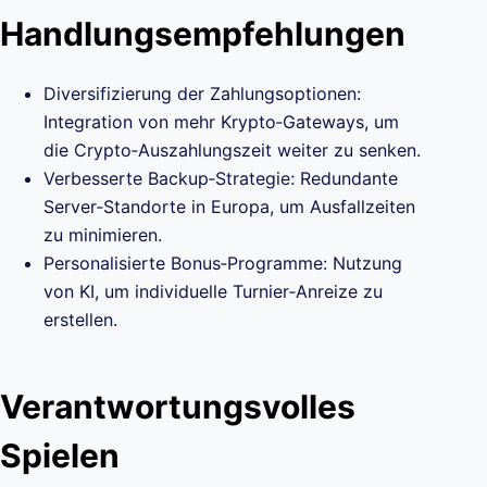
Handlungsempfehlungen
Diversifizierung der Zahlungsoptionen:
Integration von mehr Krypto‑Gateways, um
die Crypto‑Auszahlungszeit weiter zu senken.
Verbesserte Backup‑Strategie: Redundante
Server‑Standorte in Europa, um Ausfallzeiten
zu minimieren.
Personalisierte Bonus‑Programme: Nutzung
von KI, um individuelle Turnier‑Anreize zu
erstellen.
Verantwortungsvolles
Spielen