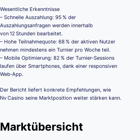
Wesentliche Erkenntnisse
– Schnelle Auszahlung: 95 % der
Auszahlungsanfragen werden innerhalb
von 12 Stunden bearbeitet.
– Hohe Teilnahmequote: 68 % der aktiven Nutzer
nehmen mindestens ein Turnier pro Woche teil.
– Mobile Optimierung: 82 % der Turnier‑Sessions
laufen über Smartphones, dank einer responsiven
Web‑App.
Der Bericht liefert konkrete Empfehlungen, wie
Nv Casino seine Marktposition weiter stärken kann.
Marktübersicht