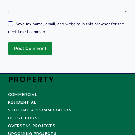
Save my name, email, and website in this browser for the
next time I comment.
Post Comment
PROPERTY
COMMERCIAL
RESIDENTIAL
STUDENT ACCOMMODATION
GUEST HOUSE
OVERSEAS PROJECTS
UPCOMING PROJECTS