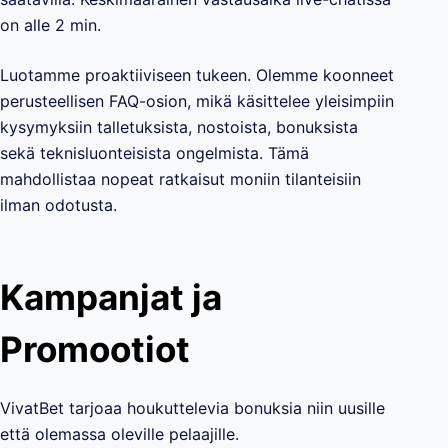
on alle 2 min.
Luotamme proaktiiviseen tukeen. Olemme koonneet
perusteellisen FAQ-osion, mikä käsittelee yleisimpiin
kysymyksiin talletuksista, nostoista, bonuksista
sekä teknisluonteisista ongelmista. Tämä
mahdollistaa nopeat ratkaisut moniin tilanteisiin
ilman odotusta.
Kampanjat ja
Promootiot
VivatBet tarjoaa houkuttelevia bonuksia niin uusille
että olemassa oleville pelaajille.