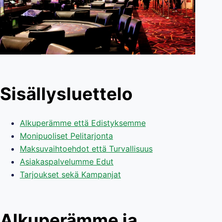
Sisällysluettelo
Alkuperämme että Edistyksemme
Monipuoliset Pelitarjonta
Maksuvaihtoehdot että Turvallisuus
Asiakaspalvelumme Edut
Tarjoukset sekä Kampanjat
Alkuperämme ja