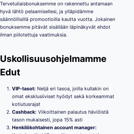
Tervetuliaisbonuksemme on rakennettu antamaan
hyvä lähtö pelaamisellesi, ja ylläpidämme
säännöllisillä promootioilla kautta vuotta. Jokainen
bonuksemme pitävät sisällään läpinäkyvät ehdot
ilman piilotettuja vaatimuksia.
Uskollisuusohjelmamme
Edut
VIP-tasot:
Neljä eri tasoa, joilla kullakin on
omat eksklusiiviset hyödyt sekä korkeammat
kotiutusrajat
Cashback:
Viikoittainen palautus häviöistä
tason mukaisesti, jopa 15% asti
Henkilökohtainen account manager: