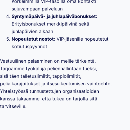
Korkeimmilla VIP-tasoilla oma kontakti
sujuvampaan palveluun
Syntymäpäivä- ja juhlapäiväbonukset:
Erityisbonukset merkkipäivinä sekä
juhlapäivien aikaan
Nopeutetut nostot:
VIP-jäsenille nopeutetut
kotiutuspyynnöt
Vastuullinen pelaaminen on meille tärkeintä.
Tarjoamme työkaluja pelienhallintaan tueksi,
sisältäen talletuslimiitit, tappiolimiitit,
peliaikarajoitukset ja itsesulkeutumisen vaihtoehto.
Yhteistyössä tunnustettujen organisaatioiden
kanssa takaamme, että tukea on tarjolla sitä
tarvitseville.