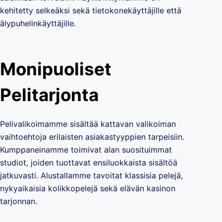
kehitetty selkeäksi sekä tietokonekäyttäjille että
älypuhelinkäyttäjille.
Monipuoliset
Pelitarjonta
Pelivalikoimamme sisältää kattavan valikoiman
vaihtoehtoja erilaisten asiakastyyppien tarpeisiin.
Kumppaneinamme toimivat alan suosituimmat
studiot, joiden tuottavat ensiluokkaista sisältöä
jatkuvasti. Alustallamme tavoitat klassisia pelejä,
nykyaikaisia kolikkopelejä sekä elävän kasinon
tarjonnan.