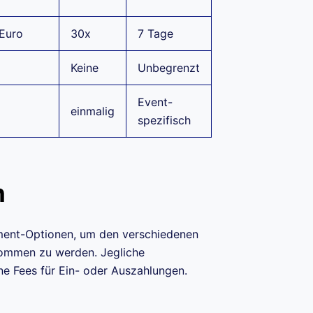
 Euro
30x
7 Tage
Keine
Unbegrenzt
Event-
einmalig
spezifisch
n
yment-Optionen, um den verschiedenen
kommen zu werden. Jegliche
ne Fees für Ein- oder Auszahlungen.