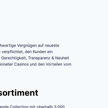
hwertige Vergnügen auf neueste
 verpflichtet, den Kunden ein
 Gerechtigkeit, Transparenz & Neuheit
tioneller Casinos und den Vorteilen vom
sortiment
ende Collection mit oberhalb 3.000