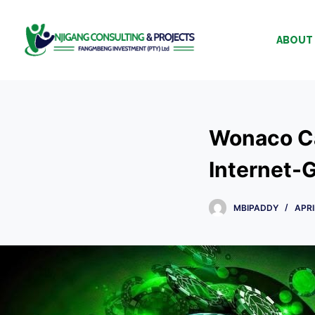
S
k
ABOUT
i
p
t
o
c
Wonaco Cas
o
n
Internet-
t
e
MBIPADDY
APRI
n
t