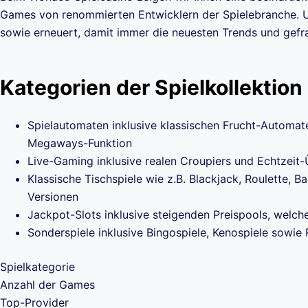
Games von renommierten Entwicklern der Spielebranche. Un
sowie erneuert, damit immer die neuesten Trends und gefra
Kategorien der Spielkollektion
Spielautomaten inklusive klassischen Frucht-Automate
Megaways-Funktion
Live-Gaming inklusive realen Croupiers und Echtzei
Klassische Tischspiele wie z.B. Blackjack, Roulette, B
Versionen
Jackpot-Slots inklusive steigenden Preispools, welch
Sonderspiele inklusive Bingospiele, Kenospiele sowie
Spielkategorie
Anzahl der Games
Top-Provider