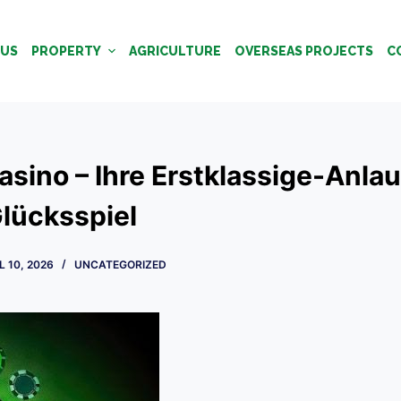
 US
PROPERTY
AGRICULTURE
OVERSEAS PROJECTS
C
ino – Ihre Erstklassige-Anlauf
Glücksspiel
L 10, 2026
UNCATEGORIZED