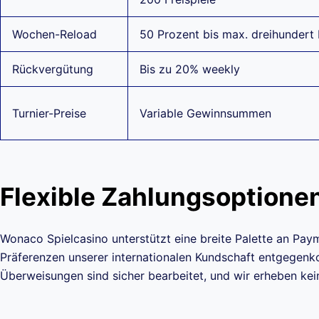
Wochen-Reload
50 Prozent bis max. dreihundert
Rückvergütung
Bis zu 20% weekly
Turnier-Preise
Variable Gewinnsummen
Flexible Zahlungsoptione
Wonaco Spielcasino unterstützt eine breite Palette an Pa
Präferenzen unserer internationalen Kundschaft entgegen
Überweisungen sind sicher bearbeitet, und wir erheben kei