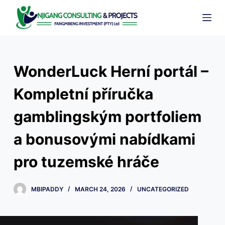
S
k
i
p
t
WonderLuck Herní portál –
o
c
Kompletní příručka
o
gamblingským portfoliem
n
t
a bonusovými nabídkami
e
n
pro tuzemské hráče
t
MBIPADDY
MARCH 24, 2026
UNCATEGORIZED