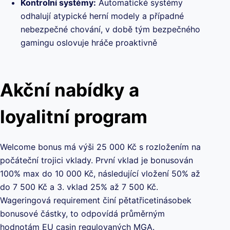
Kontrolní systémy:
Automatické systémy
odhalují atypické herní modely a případné
nebezpečné chování, v době tým bezpečného
gamingu oslovuje hráče proaktivně
Akční nabídky a
loyalitní program
Welcome bonus má výši 25 000 Kč s rozložením na
počáteční trojici vklady. První vklad je bonusován
100% max do 10 000 Kč, následující vložení 50% až
do 7 500 Kč a 3. vklad 25% až 7 500 Kč.
Wageringová requirement činí pětatřicetinásobek
bonusové částky, to odpovídá průměrným
hodnotám EU casin regulovaných MGA.