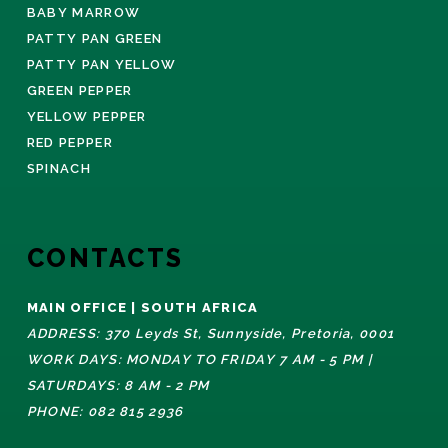
BABY MARROW
PATTY PAN GREEN
PATTY PAN YELLOW
GREEN PEPPER
YELLOW PEPPER
RED PEPPER
SPINACH
CONTACTS
MAIN OFFICE | SOUTH AFRICA
ADDRESS: 370 Leyds St, Sunnyside, Pretoria, 0001
WORK DAYS: MONDAY TO FRIDAY 7 AM - 5 PM |
SATURDAYS: 8 AM - 2 PM
PHONE: 082 815 2936