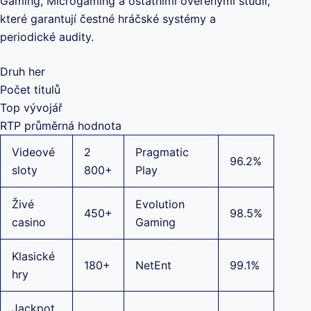
Gaming, Microgaming a ostatními ověřenými studii,
které garantují čestné hráčské systémy a
periodické audity.
Druh her
Počet titulů
Top vývojář
RTP průměrná hodnota
Videové
2
Pragmatic
96.2%
sloty
800+
Play
Živé
Evolution
450+
98.5%
casino
Gaming
Klasické
180+
NetEnt
99.1%
hry
Jackpot