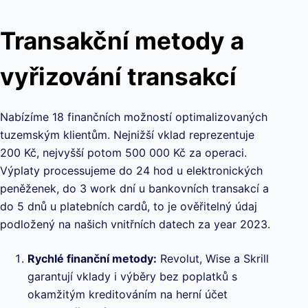
Transakční metody a
vyřizování transakcí
Nabízíme 18 finančních možností optimalizovaných
tuzemským klientům. Nejnižší vklad reprezentuje
200 Kč, nejvyšší potom 500 000 Kč za operaci.
Výplaty processujeme do 24 hod u elektronických
peněženek, do 3 work dní u bankovních transakcí a
do 5 dnů u platebních cardů, to je ověřitelný údaj
podložený na našich vnitřních datech za year 2023.
Rychlé finanční metody:
Revolut, Wise a Skrill
garantují vklady i výběry bez poplatků s
okamžitým kreditováním na herní účet